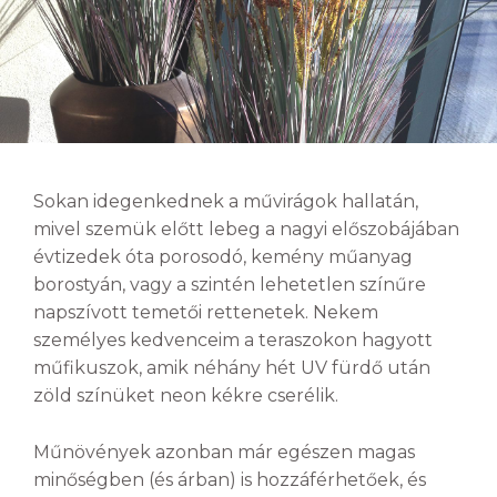
Sokan idegenkednek a művirágok hallatán,
mivel szemük előtt lebeg a nagyi előszobájában
évtizedek óta porosodó, kemény műanyag
borostyán, vagy a szintén lehetetlen színűre
napszívott temetői rettenetek. Nekem
személyes kedvenceim a teraszokon hagyott
műfikuszok, amik néhány hét UV fürdő után
zöld színüket neon kékre cserélik.
Műnövények azonban már egészen magas
minőségben (és árban) is hozzáférhetőek, és