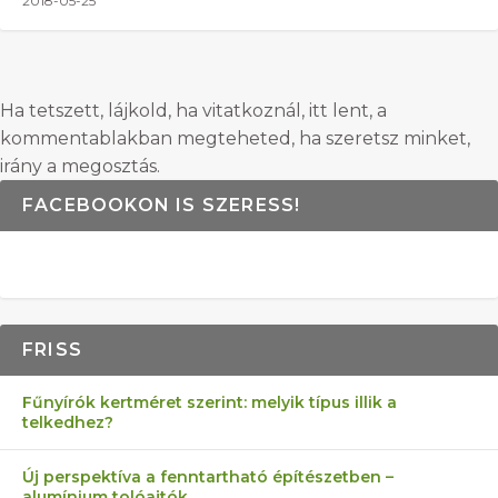
2018-05-25
Ha tetszett, lájkold, ha vitatkoznál, itt lent, a
kommentablakban megteheted, ha szeretsz minket,
irány a megosztás.
FACEBOOKON IS SZERESS!
FRISS
Fűnyírók kertméret szerint: melyik típus illik a
telkedhez?
Új perspektíva a fenntartható építészetben –
alumínium tolóajtók