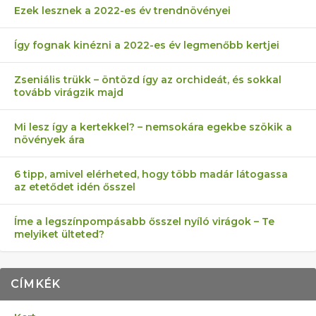
Ezek lesznek a 2022-es év trendnövényei
Így fognak kinézni a 2022-es év legmenőbb kertjei
Zseniális trükk – öntözd így az orchideát, és sokkal
tovább virágzik majd
Mi lesz így a kertekkel? – nemsokára egekbe szökik a
növények ára
6 tipp, amivel elérheted, hogy több madár látogassa
az etetődet idén ősszel
Íme a legszínpompásabb ősszel nyíló virágok – Te
melyiket ülteted?
CÍMKÉK