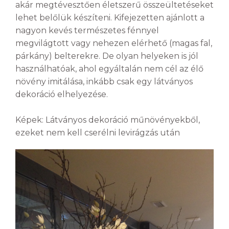
akár megtévesztően életszerű összeültetéseket
lehet belőlük készíteni. Kifejezetten ajánlott a
nagyon kevés természetes fénnyel
megvilágtott vagy nehezen elérhető (magas fal,
párkány) belterekre. De olyan helyeken is jól
használhatóak, ahol egyáltalán nem cél az élő
növény imitálása, inkább csak egy látványos
dekoráció elhelyezése.
Képek: Látványos dekoráció műnövényekből,
ezeket nem kell cserélni levirágzás után