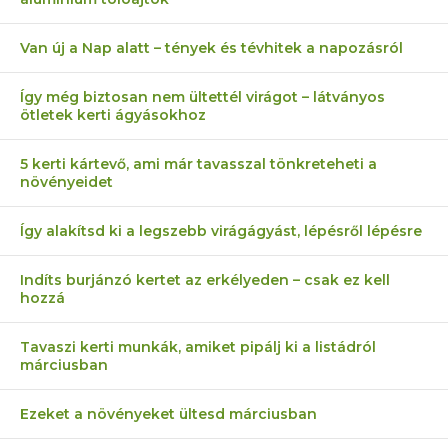
Van új a Nap alatt – tények és tévhitek a napozásról
Így még biztosan nem ültettél virágot – látványos
ötletek kerti ágyásokhoz
5 kerti kártevő, ami már tavasszal tönkreteheti a
növényeidet
Így alakítsd ki a legszebb virágágyást, lépésről lépésre
Indíts burjánzó kertet az erkélyeden – csak ez kell
hozzá
Tavaszi kerti munkák, amiket pipálj ki a listádról
márciusban
Ezeket a növényeket ültesd márciusban