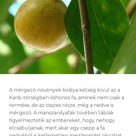
A mérgező növények királya kétség kívül az a
Karib-térségben őshonos fa, aminek nem csak a
termése, de az összes része, még a nedve is
mérgező. A manszanilyafák tövében táblák
figyelmeztetik az embereket, hogy nehogy
elcsábuljanak, mert akár egy csepp a fa
nedvéből is kellemetlen meglepetést okozhat.