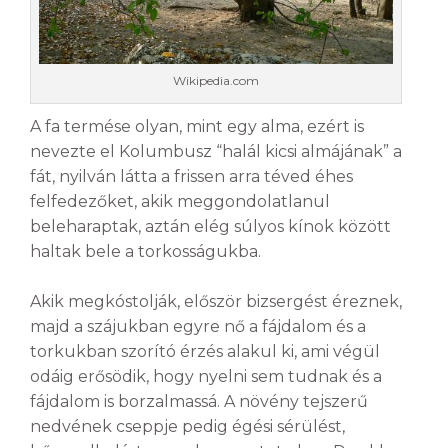
Wikipedia.com
A fa termése olyan, mint egy alma, ezért is
nevezte el Kolumbusz “halál kicsi almájának” a
fát, nyilván látta a frissen arra téved éhes
felfedezőket, akik meggondolatlanul
beleharaptak, aztán elég súlyos kínok között
haltak bele a torkosságukba.
Akik megkóstolják, először bizsergést éreznek,
majd a szájukban egyre nő a fájdalom és a
torkukban szorító érzés alakul ki, ami végül
odáig erősödik, hogy nyelni sem tudnak és a
fájdalom is borzalmassá. A növény tejszerű
nedvének cseppje pedig égési sérülést,