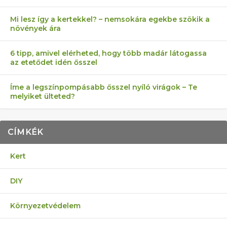
Mi lesz így a kertekkel? – nemsokára egekbe szökik a
növények ára
6 tipp, amivel elérheted, hogy több madár látogassa
az etetődet idén ősszel
Íme a legszínpompásabb ősszel nyíló virágok – Te
melyiket ülteted?
CÍMKÉK
Kert
DIY
Környezetvédelem