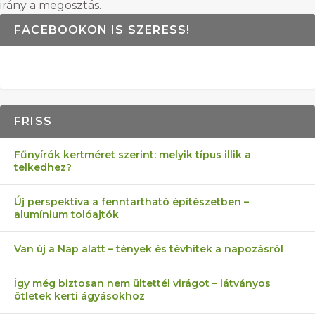
irány a megosztás.
FACEBOOKON IS SZERESS!
FRISS
Fűnyírók kertméret szerint: melyik típus illik a
telkedhez?
Új perspektíva a fenntartható építészetben –
alumínium tolóajtók
Van új a Nap alatt – tények és tévhitek a napozásról
Így még biztosan nem ültettél virágot – látványos
ötletek kerti ágyásokhoz