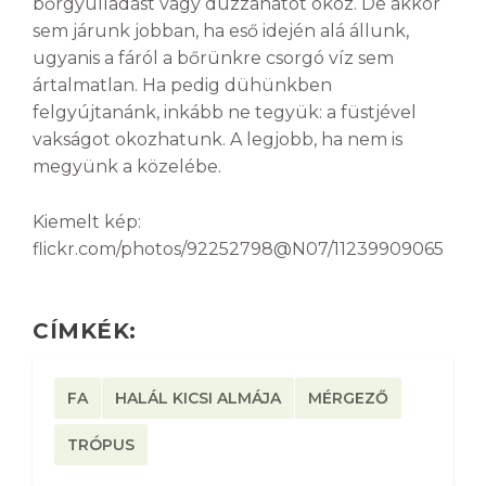
bőrgyulladást vagy duzzanatot okoz. De akkor
sem járunk jobban, ha eső idején alá állunk,
ugyanis a fáról a bőrünkre csorgó víz sem
ártalmatlan. Ha pedig dühünkben
felgyújtanánk, inkább ne tegyük: a füstjével
vakságot okozhatunk. A legjobb, ha nem is
megyünk a közelébe.
Kiemelt kép:
flickr.com/photos/92252798@N07/11239909065
CÍMKÉK:
FA
HALÁL KICSI ALMÁJA
MÉRGEZŐ
TRÓPUS