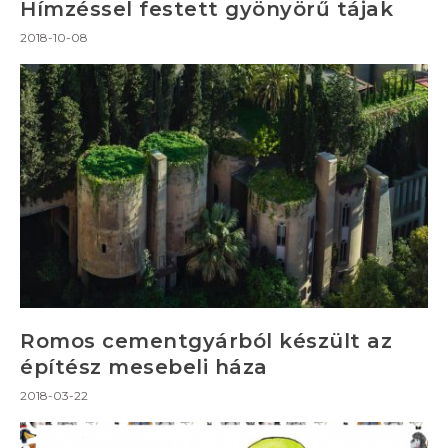
Hímzéssel festett gyönyörű tájak
2018-10-08
Romos cementgyárból készült az
építész mesebeli háza
2018-03-22