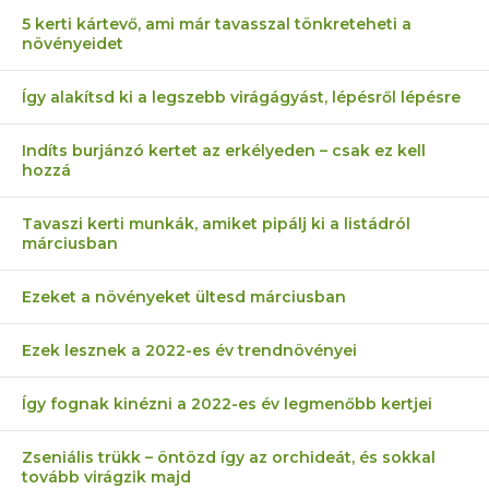
5 kerti kártevő, ami már tavasszal tönkreteheti a
növényeidet
Így alakítsd ki a legszebb virágágyást, lépésről lépésre
Indíts burjánzó kertet az erkélyeden – csak ez kell
hozzá
Tavaszi kerti munkák, amiket pipálj ki a listádról
márciusban
Ezeket a növényeket ültesd márciusban
Ezek lesznek a 2022-es év trendnövényei
Így fognak kinézni a 2022-es év legmenőbb kertjei
Zseniális trükk – öntözd így az orchideát, és sokkal
tovább virágzik majd