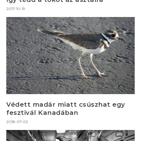
2017-10-19
Védett madár miatt csúszhat egy
fesztivál Kanadában
2018-07-02