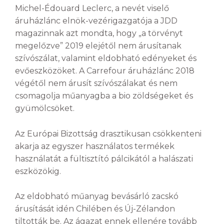
Michel-Édouard Leclerc, a nevét viselő
áruházlánc elnök-vezérigazgatója a JDD
magazinnak azt mondta, hogy „a törvényt
megelőzve” 2019 elejétől nem árusítanak
szívószálat, valamint eldobható edényeket és
evőeszközöket. A Carrefour áruházlánc 2018
végétől nem árusít szívószálakat és nem
csomagolja műanyagba a bio zöldségeket és
gyümölcsöket.
Az Európai Bizottság drasztikusan csökkenteni
akarja az egyszer használatos termékek
használatát a fültisztító pálcikától a halászati
eszközökig.
Az eldobható műanyag bevásárló zacskó
árusítását idén Chilében és Új-Zélandon
tiltották be. Az ágazat ennek ellenére tovább