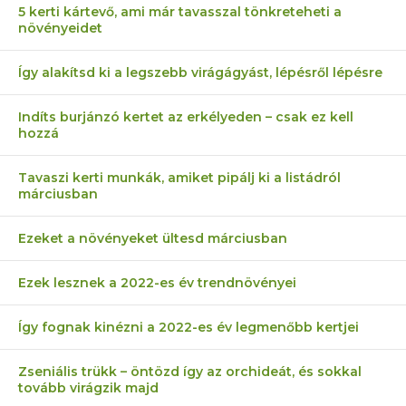
5 kerti kártevő, ami már tavasszal tönkreteheti a
növényeidet
Így alakítsd ki a legszebb virágágyást, lépésről lépésre
Indíts burjánzó kertet az erkélyeden – csak ez kell
hozzá
Tavaszi kerti munkák, amiket pipálj ki a listádról
márciusban
Ezeket a növényeket ültesd márciusban
Ezek lesznek a 2022-es év trendnövényei
Így fognak kinézni a 2022-es év legmenőbb kertjei
Zseniális trükk – öntözd így az orchideát, és sokkal
tovább virágzik majd