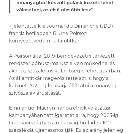
műanyagból készült palack között lehet
választani, az első olcsóbb lesz”
– jelentette ki a Journal du Dimanche (JDD)
francia hetilapban Brune Poirson
környezetvédelmi államtitkár.
A Poirson által 2019-ben bevezetni tervezett
rendszer bónusz-malusz elven működne, és
akár tíz százalékos különbség is lehet az árban.
Az államtitkár megerősítette azt is, hogy a
kabinet 2020-ig le akarja állíttatni a műanyag
szívószálak árusítását.
Emmanuel Macron francia elnök választási
kampányában tett ígéretet arra, hogy 2025-ig
Franciaországban a műanyag hulladék 100
százalékát újrahasznosítják. Ez az arány jelenleg