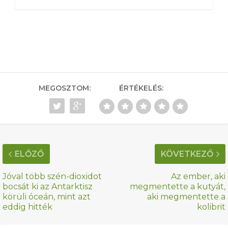
MEGOSZTOM:
ÉRTÉKELÉS:
ELŐZŐ
KÖVETKEZŐ
Jóval több szén-dioxidot
Az ember, aki
bocsát ki az Antarktisz
megmentette a kutyát,
körüli óceán, mint azt
aki megmentette a
eddig hitték
kolibrit