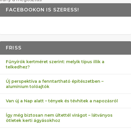
FACEBOOKON IS SZERESS!
FRISS
Fűnyírók kertméret szerint: melyik típus illik a
telkedhez?
Új perspektíva a fenntartható építészetben –
alumínium tolóajtók
Van új a Nap alatt – tények és tévhitek a napozásról
Így még biztosan nem ültettél virágot – látványos
ötletek kerti ágyásokhoz