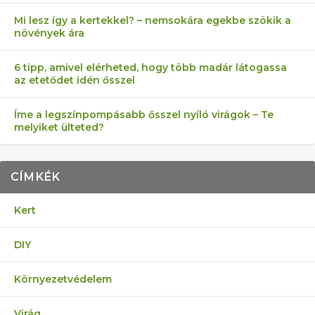
Mi lesz így a kertekkel? – nemsokára egekbe szökik a
növények ára
6 tipp, amivel elérheted, hogy több madár látogassa
az etetődet idén ősszel
Íme a legszínpompásabb ősszel nyíló virágok – Te
melyiket ülteted?
CÍMKÉK
Kert
DIY
Környezetvédelem
Virág