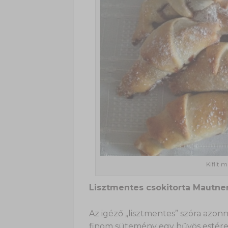
Kiflit 
Lisztmentes csokitorta Mautner
Az igéző „lisztmentes” szóra azonn
finom sütemény egy hűvös estére