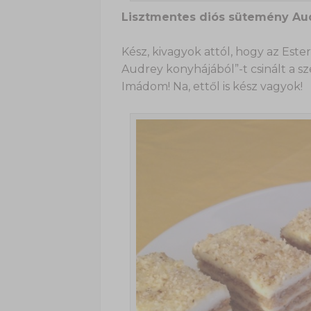
Lisztmentes diós sütemény Au
Kész, kivagyok attól, hogy az Est
Audrey konyhájából”-t csinált a s
Imádom! Na, ettől is kész vagyok!