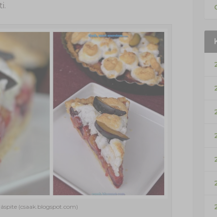
i.
váspite (csaak.blogspot.com)