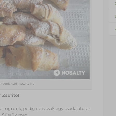
2
mindenkinek! (nosalty.hu)
 Zsófitól
al ugrunk, pedig ez is csak egy csodálatosan
. Süssük meg!