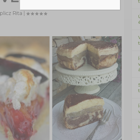
licz Rita
|