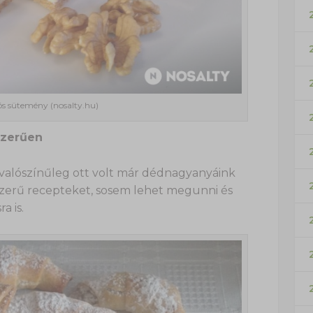
iós sütemény (nosalty.hu)
szerűen
ami valószínűleg ott volt már dédnagyanyáink
yszerű recepteket, sosem lehet megunni és
a is.