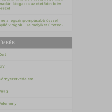
madár látogassa az etetődet idén
ősszel
Íme a legszínpompásabb ősszel
nyíló virágok – Te melyiket ülteted?
CÍMKÉK
Kert
DIY
Környezetvédelem
Virág
Vélemény