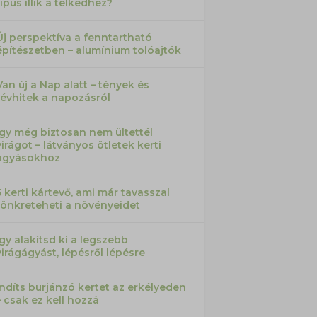
típus illik a telkedhez?
Új perspektíva a fenntartható
építészetben – alumínium tolóajtók
Van új a Nap alatt – tények és
tévhitek a napozásról
Így még biztosan nem ültettél
virágot – látványos ötletek kerti
ágyásokhoz
5 kerti kártevő, ami már tavasszal
tönkreteheti a növényeidet
Így alakítsd ki a legszebb
virágágyást, lépésről lépésre
Indíts burjánzó kertet az erkélyeden
– csak ez kell hozzá