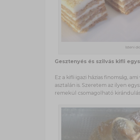
Isteni d
Gesztenyés és szilvás kifli egy
Ez a kifli igazi házias finomság, 
asztalán is. Szeretem az ilyen eg
remekül csomagolható kirándulásr