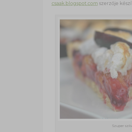
csaak.blogspot.com
szerzője készít
Szuper szil