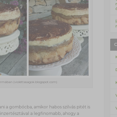
ormában (violettasagok.blogspot.com)
i a gombócba, amikor habos szilvás pitét is
linzertésztával a legfinomabb, ahogy a