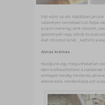
Hát eljött az idő. Kabátban járunk
valamilyen terméssel tuti fejbe vág
púpon merengj, amit okozott, szed
gesztenyét vagy szilvát és süss sü
élet citromot kínál…, kattints a k
Almás krémes
Kezdjünk egy megunhatatlan csodá
idén is elkészítettem a családnak 
emlegeti mindig mindenki, aki evet
elismerésre, mindenképp ezt süsse