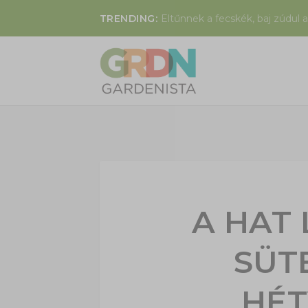
TRENDING:
Eltűnnek a fecskék, baj zúdul a
A HAT
SÜT
HÉT