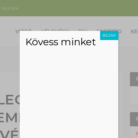
 fejünkre
VIDEÓ
VÉLEMÉNY
DIY
GASZTRO
KE
BEZÁR
Kövess minket
 LEGŐSZIBB
EMÉNY A
VÉGÉRE