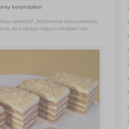
drey konyhájából
erházy szeletből „lisztmentes diós sütemény
zerző, de a recept nagyon rendben van.