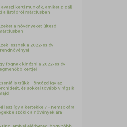
Tavaszi kerti munkák, amiket pipálj
ki a listádról márciusban
Ezeket a növényeket ültesd
márciusban
Ezek lesznek a 2022-es év
trendnövényei
Így fognak kinézni a 2022-es év
legmenőbb kertjei
Zseniális trükk – öntözd így az
orchideát, és sokkal tovább virágzik
majd
Mi lesz így a kertekkel? – nemsokára
egekbe szökik a növények ára
6 tipp, amivel elérheted, hogy több