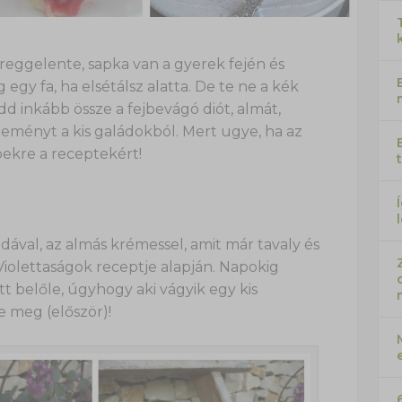
 reggelente, sapka van a gyerek fején és
 egy fa, ha elsétálsz alatta. De te ne a kék
d inkább össze a fejbevágó diót, almát,
teményt a kis galádokból. Mert ugye, ha az
épekre a receptekért!
val, az almás krémessel, amit már tavaly és
Violettaságok receptje alapján. Napokig
t belőle, úgyhogy aki vágyik egy kis
 meg (először)!