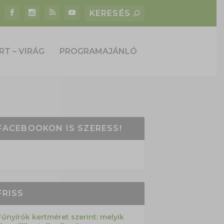
RT – VIRÁG
PROGRAMAJÁNLÓ
FACEBOOKON IS SZERESS!
FRISS
Fűnyírók kertméret szerint: melyik