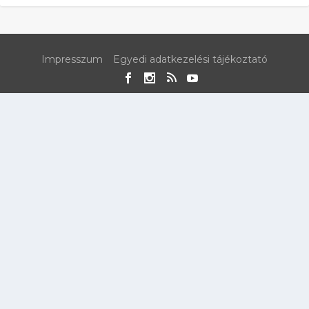
Impresszum
Egyedi adatkezelési tájékoztató