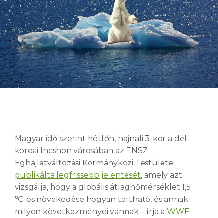
Magyar idő szerint hétfőn, hajnali 3-kor a dél-
koreai Incshon városában az ENSZ
Éghajlatváltozási Kormányközi Testülete
publikálta legfrissebb jelentését
, amely azt
vizsgálja, hogy a globális átlaghőmérséklet 1,5
°C-os növekedése hogyan tartható, és annak
milyen következményei vannak – írja a
WWF
.