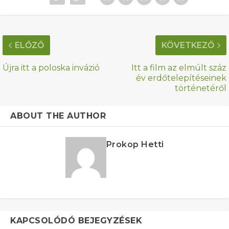
ELŐZŐ
KÖVETKEZŐ
Újra itt a poloska invázió
Itt a film az elmúlt száz
év erdőtelepítéseinek
történetéről
ABOUT THE AUTHOR
Prokop Hetti
KAPCSOLÓDÓ BEJEGYZÉSEK