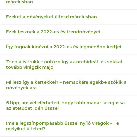
márciusban
Ezeket a növényeket ültesd márciusban
Ezek lesznek a 2022-es év trendnövényei
Így fognak kinézni a 2022-es év legmenőbb kertjei
Zseniális trükk – öntözd így az orchideát, és sokkal
tovább virágzik majd
Mi lesz így a kertekkel? – nemsokára egekbe szökik a
növények ára
6 tipp, amivel elérheted, hogy több madár látogassa
az etetődet idén ősszel
Íme a legszínpompásabb ősszel nyíló virágok – Te
melyiket ülteted?