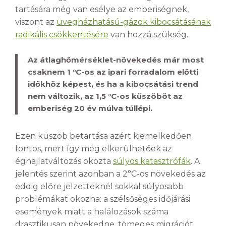
tartására még van esélye az emberiségnek,
viszont az
üvegházhatású-gázok kibocsátásának
radikális csökkentésére
van hozzá szükség.
Az átlaghőmérséklet-növekedés már most
csaknem 1 °C-os az ipari forradalom előtti
időkhöz képest, és ha a kibocsátási trend
nem változik, az 1,5 °C-os küszöböt az
emberiség 20 év múlva túllépi.
Ezen küszöb betartása azért kiemelkedően
fontos, mert így még elkerülhetőek az
éghajlatváltozás okozta
súlyos katasztrófák
. A
jelentés szerint azonban a 2°C-os növekedés az
eddig előre jelzetteknél sokkal súlyosabb
problémákat okozna: a szélsőséges időjárási
események miatt a halálozások száma
drasztikusan növekedne, tömeges migrációt