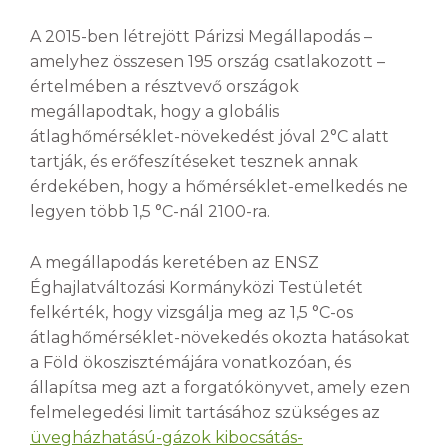
A 2015-ben létrejött Párizsi Megállapodás –
amelyhez összesen 195 ország csatlakozott –
értelmében a résztvevő országok
megállapodtak, hogy a globális
átlaghőmérséklet-növekedést jóval 2°C alatt
tartják, és erőfeszítéseket tesznek annak
érdekében, hogy a hőmérséklet-emelkedés ne
legyen több 1,5 °C-nál 2100-ra.
A megállapodás keretében az ENSZ
Éghajlatváltozási Kormányközi Testületét
felkérték, hogy vizsgálja meg az 1,5 °C-os
átlaghőmérséklet-növekedés okozta hatásokat
a Föld ökoszisztémájára vonatkozóan, és
állapítsa meg azt a forgatókönyvet, amely ezen
felmelegedési limit tartásához szükséges az
üvegházhatású-gázok kibocsátás-