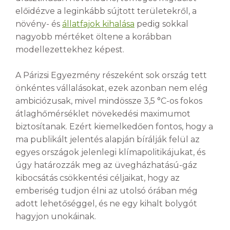
előidézve a leginkább sújtott területekről, a
növény- és
állatfajok kihalása
pedig sokkal
nagyobb mértéket öltene a korábban
modellezettekhez képest.
A Párizsi Egyezmény részeként sok ország tett
önkéntes vállalásokat, ezek azonban nem elég
ambiciózusak, mivel mindössze 3,5 °C-os fokos
átlaghőmérséklet növekedési maximumot
biztosítanak. Ezért kiemelkedően fontos, hogy a
ma publikált jelentés alapján bírálják felül az
egyes országok jelenlegi klímapolitikájukat, és
úgy határozzák meg az üvegházhatású-gáz
kibocsátás csökkentési céljaikat, hogy az
emberiség tudjon élni az utolsó órában még
adott lehetőséggel, és ne egy kihalt bolygót
hagyjon unokáinak.