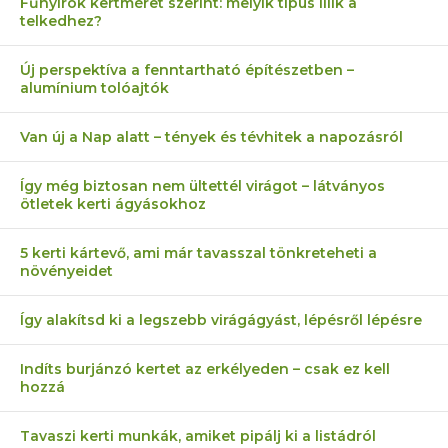
Fűnyírók kertméret szerint: melyik típus illik a
telkedhez?
Új perspektíva a fenntartható építészetben –
alumínium tolóajtók
Van új a Nap alatt – tények és tévhitek a napozásról
Így még biztosan nem ültettél virágot – látványos
ötletek kerti ágyásokhoz
5 kerti kártevő, ami már tavasszal tönkreteheti a
növényeidet
Így alakítsd ki a legszebb virágágyást, lépésről lépésre
Indíts burjánzó kertet az erkélyeden – csak ez kell
hozzá
Tavaszi kerti munkák, amiket pipálj ki a listádról