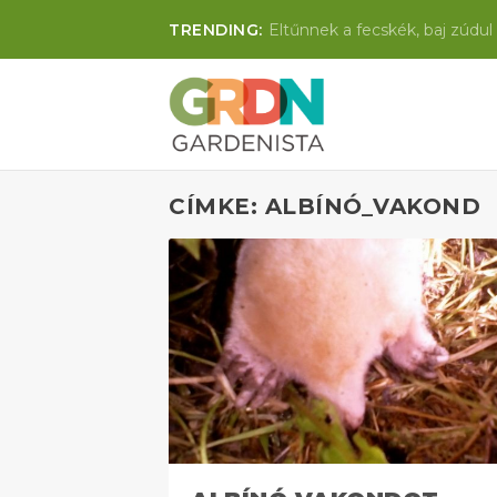
TRENDING:
Eltűnnek a fecskék, baj zúdul 
CÍMKE: ALBÍNÓ_VAKOND