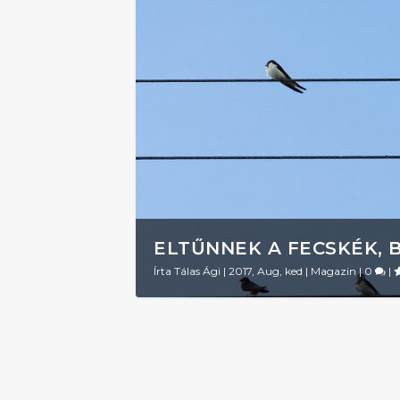
ELTŰNNEK A FECSKÉK, 
Írta
Tálas Ági
|
2017, Aug, ked
|
Magazin
|
0
|