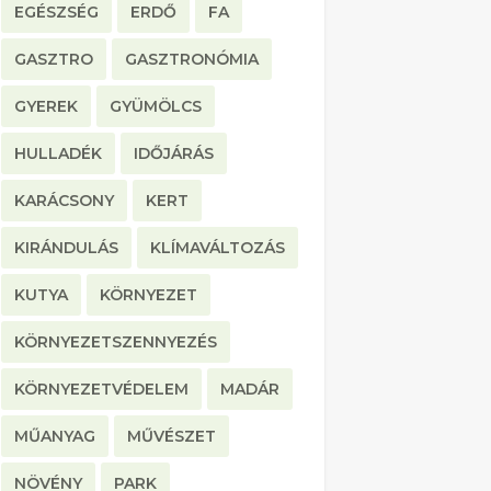
EGÉSZSÉG
ERDŐ
FA
GASZTRO
GASZTRONÓMIA
GYEREK
GYÜMÖLCS
HULLADÉK
IDŐJÁRÁS
KARÁCSONY
KERT
KIRÁNDULÁS
KLÍMAVÁLTOZÁS
KUTYA
KÖRNYEZET
KÖRNYEZETSZENNYEZÉS
KÖRNYEZETVÉDELEM
MADÁR
MŰANYAG
MŰVÉSZET
NÖVÉNY
PARK