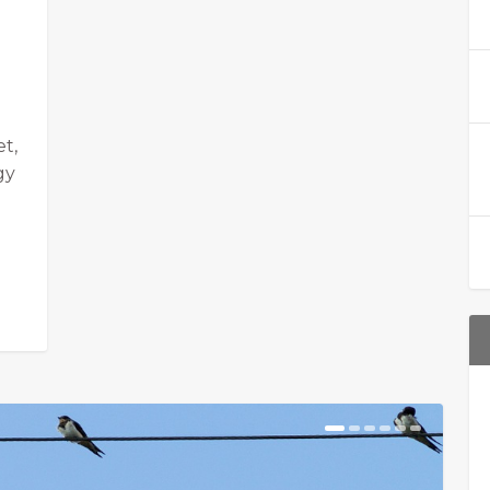
et,
gy