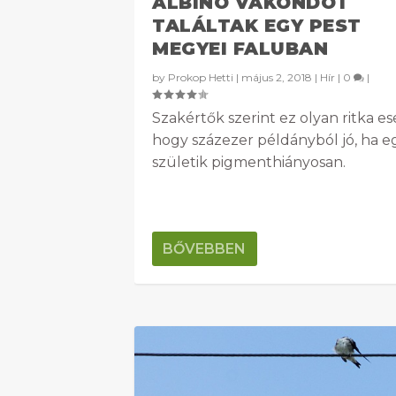
ALBÍNÓ VAKONDOT
TALÁLTAK EGY PEST
MEGYEI FALUBAN
by
Prokop Hetti
|
május 2, 2018
|
Hír
|
0
|
Szakértők szerint ez olyan ritka es
hogy százezer példányból jó, ha e
születik pigmenthiányosan.
BŐVEBBEN