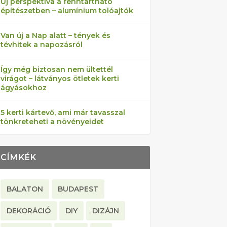
Új perspektíva a fenntartható
építészetben – alumínium tolóajtók
Van új a Nap alatt – tények és
tévhitek a napozásról
Így még biztosan nem ültettél
virágot – látványos ötletek kerti
ágyásokhoz
5 kerti kártevő, ami már tavasszal
tönkreteheti a növényeidet
CÍMKÉK
BALATON
BUDAPEST
DEKORÁCIÓ
DIY
DIZÁJN