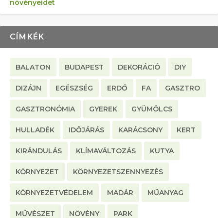
növényeidet
CÍMKÉK
BALATON
BUDAPEST
DEKORÁCIÓ
DIY
DIZÁJN
EGÉSZSÉG
ERDŐ
FA
GASZTRO
GASZTRONÓMIA
GYEREK
GYÜMÖLCS
HULLADÉK
IDŐJÁRÁS
KARÁCSONY
KERT
KIRÁNDULÁS
KLÍMAVÁLTOZÁS
KUTYA
KÖRNYEZET
KÖRNYEZETSZENNYEZÉS
KÖRNYEZETVÉDELEM
MADÁR
MŰANYAG
MŰVÉSZET
NÖVÉNY
PARK