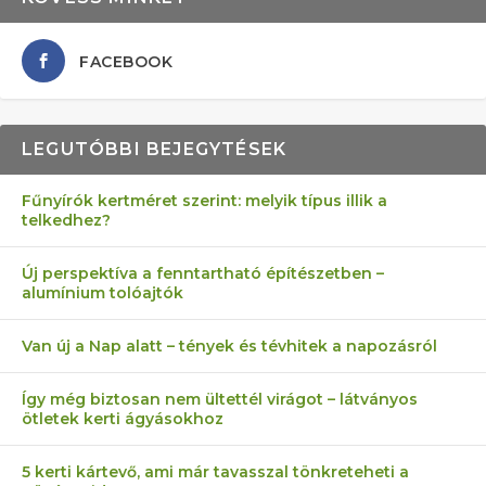
FACEBOOK
LEGUTÓBBI BEJEGYTÉSEK
Fűnyírók kertméret szerint: melyik típus illik a
telkedhez?
AZ ÖNELLÁTÁS 13 PONTJA
6 LEGJOBB NÖVÉNY SZOMSZÉD
FÉLREÉRTETT KERTÉSZKEDÉS:
AKI ELDOBÁLJA A CIGICSIKKEKET,
MÁRPEDIG A TŰZIJÁTÉK NEM MENŐ!
Új perspektíva a fenntartható építészetben –
alumínium tolóajtók
KEZDŐKNEK
ELLEN
TÉRKŐ ÉS MURVA
AZ EGY KÖ…
Van új a Nap alatt – tények és tévhitek a napozásról
Így még biztosan nem ültettél virágot – látványos
ötletek kerti ágyásokhoz
5 kerti kártevő, ami már tavasszal tönkreteheti a