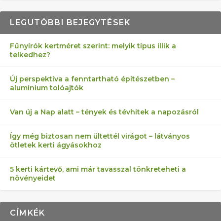
LEGUTÓBBI BEJEGYTÉSEK
Fűnyírók kertméret szerint: melyik típus illik a
telkedhez?
AZ ÖNELLÁTÁS 13 PONTJA
6 LEGJOBB NÖVÉNY SZOMSZÉD
MÁRPEDIG A TŰZIJÁTÉK NEM MENŐ!
AKI ELDOBÁLJA A CIGICSIKKEKET,
FÉLREÉRTETT KERTÉSZKEDÉS:
Új perspektíva a fenntartható építészetben –
alumínium tolóajtók
KEZDŐKNEK
ELLEN
AZ EGY KÖ…
TÉRKŐ ÉS MURVA
Van új a Nap alatt – tények és tévhitek a napozásról
Így még biztosan nem ültettél virágot – látványos
ötletek kerti ágyásokhoz
5 kerti kártevő, ami már tavasszal tönkreteheti a
növényeidet
CÍMKÉK