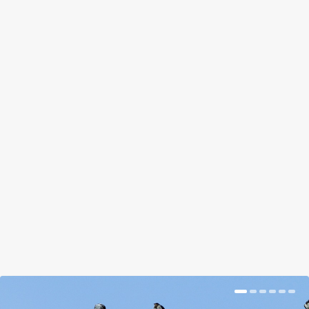
MELYIK A LEGNAGYOBB CSÍRA?
by
Tálas Ági
|
Sep 8, 2017
|
Hír
|
0
|
Nem kell, hogy dög unalom legyen a tanulás.
Dobjátok fel otthon pár közös kísérlettel.
Rendezzetek csíra versenyt!
BŐVEBBEN