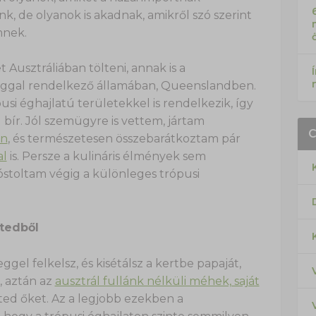
k, de olyanok is akadnak, amikről szó szerint
mnek.
Ausztráliában tölteni, annak is a
lággal rendelkező államában, Queenslandben.
usi éghajlatú területekkel is rendelkezik, így
ír. Jól szemügyre is vettem, jártam
en
, és természetesen összebarátkoztam pár
al
is. Persze a kulináris élmények sem
óstoltam végig a különleges trópusi
rtedből
gel felkelsz, és kisétálsz a kertbe papaját,
, aztán az
ausztrál fullánk nélküli méhek, saját
íted őket. Az a legjobb ezekben a