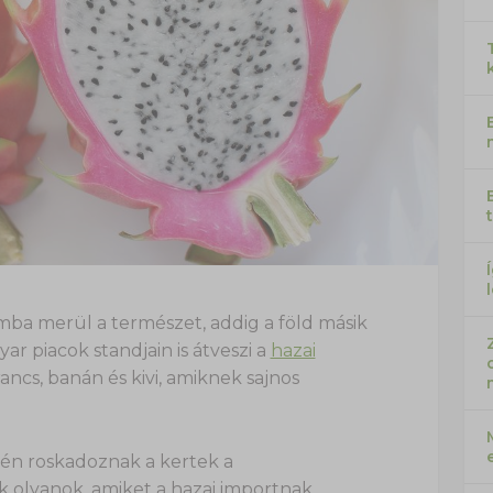
omba merül a természet, addig a föld másik
r piacok standjain is átveszi a
hazai
ancs, banán és kivi, amiknek sajnos
n roskadoznak a kertek a
 olyanok, amiket a hazai importnak