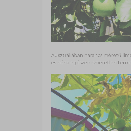
Ausztráliában narancs méretű lim
és néha egészen ismeretlen termé