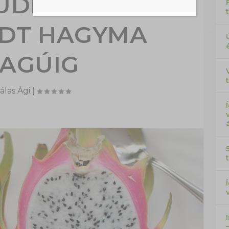
UDING ÍZŰTŐL
DT HAGYMA
ZAGÚIG
álas Ági
|