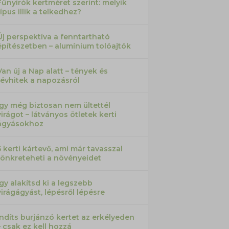
Fűnyírók kertméret szerint: melyik
típus illik a telkedhez?
Új perspektíva a fenntartható
építészetben – alumínium tolóajtók
Van új a Nap alatt – tények és
tévhitek a napozásról
Így még biztosan nem ültettél
virágot – látványos ötletek kerti
ágyásokhoz
5 kerti kártevő, ami már tavasszal
tönkreteheti a növényeidet
Így alakítsd ki a legszebb
virágágyást, lépésről lépésre
Indíts burjánzó kertet az erkélyeden
– csak ez kell hozzá