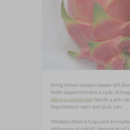
Amíg itthon szépen lassan téli ál
felén éppen tombol a nyár. A magya
idénygyümölcsök
helyét a sok nar
legtöbbször nem sok ízük van.
Mindeközben a trópusok környéké
déligyümülcsöktől. Vannak köztük