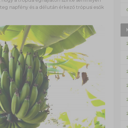
hogy a trópusi éghajlaton szinte semmilyen
teg napfény és a délután érkező trópusi esők