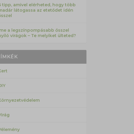
6 tipp, amivel elérheted, hogy több
madár látogassa az etetődet idén
ősszel
Íme a legszínpompásabb ősszel
nyíló virágok – Te melyiket ülteted?
CÍMKÉK
Kert
DIY
Környezetvédelem
Virág
Vélemény