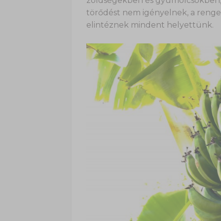
zöldségekben és gyümölcsökben, 
törődést nem igényelnek, a renge
elintéznek mindent helyettünk.