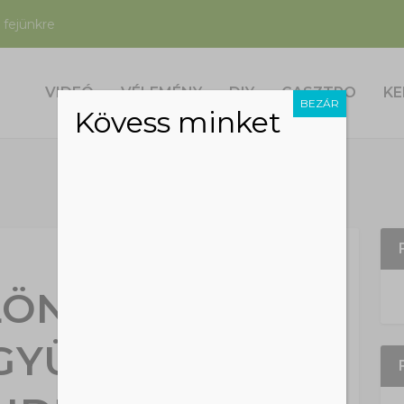
 fejünkre
VIDEÓ
VÉLEMÉNY
DIY
GASZTRO
KE
BEZÁR
Kövess minket
LÖNLEGESEBB
 GYÜMÖLCSÖK: