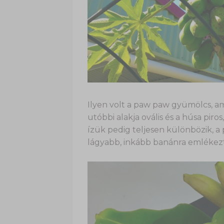
Ilyen volt a paw paw gyümölcs, am
utóbbi alakja ovális és a húsa pir
ízük pedig teljesen különbözik, a
lágyabb, inkább banánra emlékez