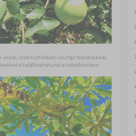
e-okkal, óriás fürtökben csüngő banánokkal,
sekkel is találkozhatunk a hátsókertben.