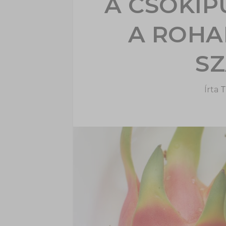
A CSOKIP
A ROHA
S
Írta
T