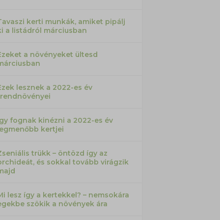
Tavaszi kerti munkák, amiket pipálj
ki a listádról márciusban
Ezeket a növényeket ültesd
márciusban
Ezek lesznek a 2022-es év
trendnövényei
Így fognak kinézni a 2022-es év
legmenőbb kertjei
Zseniális trükk – öntözd így az
orchideát, és sokkal tovább virágzik
majd
Mi lesz így a kertekkel? – nemsokára
egekbe szökik a növények ára