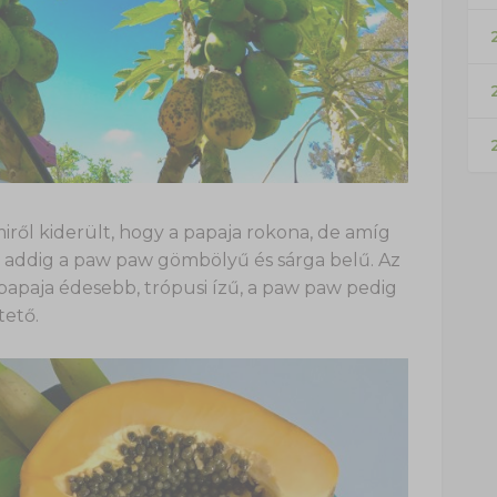
2
iről kiderült, hogy a papaja rokona, de amíg
os, addig a paw paw gömbölyű és sárga belű. Az
 papaja édesebb, trópusi ízű, a paw paw pedig
tető.