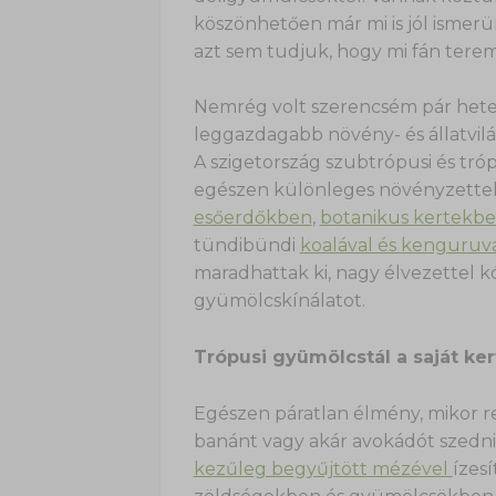
köszönhetően már mi is jól ismerün
azt sem tudjuk, hogy mi fán tere
Nemrég volt szerencsém pár hetet 
leggazdagabb növény- és állatvi
A szigetország szubtrópusi és tróp
egészen különleges növényzettel b
esőerdőkben
,
botanikus kertekb
tündibündi
koalával és kenguruv
maradhattak ki, nagy élvezettel k
gyümölcskínálatot.
Trópusi gyümölcstál a saját ke
Egészen páratlan élmény, mikor reg
banánt vagy akár avokádót szedni
kezűleg begyűjtött mézével
ízes