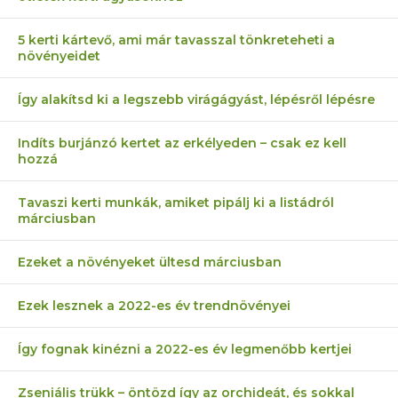
5 kerti kártevő, ami már tavasszal tönkreteheti a
növényeidet
Így alakítsd ki a legszebb virágágyást, lépésről lépésre
Indíts burjánzó kertet az erkélyeden – csak ez kell
hozzá
Tavaszi kerti munkák, amiket pipálj ki a listádról
márciusban
Ezeket a növényeket ültesd márciusban
Ezek lesznek a 2022-es év trendnövényei
Így fognak kinézni a 2022-es év legmenőbb kertjei
Zseniális trükk – öntözd így az orchideát, és sokkal