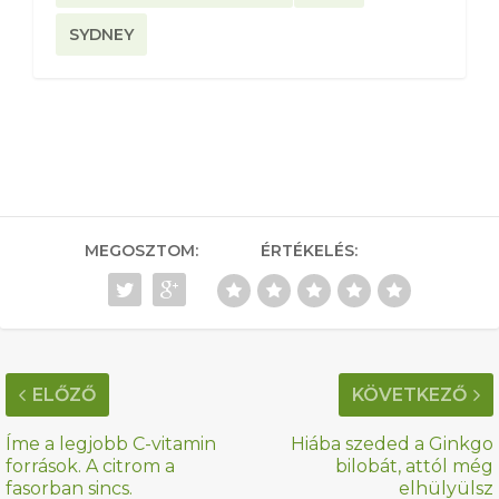
SYDNEY
MEGOSZTOM:
ÉRTÉKELÉS:
ELŐZŐ
KÖVETKEZŐ
Íme a legjobb C-vitamin
Hiába szeded a Ginkgo
források. A citrom a
bilobát, attól még
fasorban sincs.
elhülyülsz