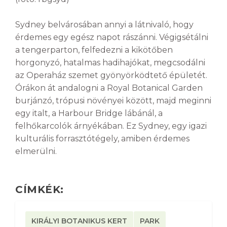
Sydney belvárosában annyi a látnivaló, hogy
érdemes egy egész napot rászánni. Végigsétálni
a tengerparton, felfedezni a kikötőben
horgonyzó, hatalmas hadihajókat, megcsodálni
az Operaház szemet gyönyörködtető épületét.
Órákon át andalogni a Royal Botanical Garden
burjánzó, trópusi növényei között, majd meginni
egy italt, a Harbour Bridge lábánál, a
felhőkarcolók árnyékában. Ez Sydney, egy igazi
kulturális forrasztótégely, amiben érdemes
elmerülni.
CÍMKÉK:
KIRÁLYI BOTANIKUS KERT
PARK