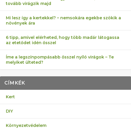
tovább virágzik majd
Mi lesz így a kertekkel? – nemsokára egekbe szökik a
növények ára
6 tipp, amivel elérheted, hogy több madár látogassa
az etetődet idén ősszel
Íme a legszínpompásabb ősszel nyíló virágok – Te
melyiket ülteted?
CÍMKÉK
Kert
DIY
Környezetvédelem