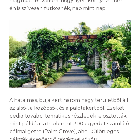
magukat. Bevallom, hogy ilyen környezetben
én is szívesen futkosnék, nap mint nap.
A hatalmas, buja kert három nagy területből áll,
az alsó-, a középső-, és a palotakertből. Ezeket
pedig további tematikus részlegekre osztották,
mint például a több mint 300 egyedet számláló
pálmaligetre (Palm Grove), ahol különleges
pálmák és esőerdő növényei között