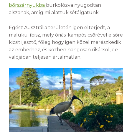
bőrszárnyukba
burkolózva nyugodtan
alszanak, amíg mi alattuk sétálgatunk.
Egész Ausztrália területén igen elterjedt, a
malukui íbisz, mely óriási kampós csőrével elsőre
kicsit ijesztő, főleg hogy igen közel merészkedik
az emberhez, és közben hangosan rikácsol, de
valójában teljesen ártalmatlan.