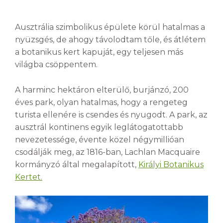
Ausztrália szimbolikus épülete körül hatalmas a
nyüzsgés, de ahogy távolodtam tőle, és átlétem
a botanikus kert kapuját, egy teljesen más
világba csöppentem.
A harminc hektáron elterülő, burjánzó, 200
éves park, olyan hatalmas, hogy a rengeteg
turista ellenére is csendes és nyugodt. A park, az
ausztrál kontinens egyik leglátogatottabb
nevezetessége, évente közel négymillióan
csodálják meg, az 1816-ban, Lachlan Macquaire
kormányzó által megalapított,
Királyi Botanikus
Kertet.