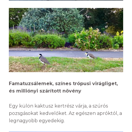
Famatuzsálemek, színes trópusi virágliget,
és milliónyi szárított növény
Egy külön kaktusz kertrész várja, a szúrós
pozsgásokat kedvelőket. Az egészen apróktól, a
legnagyobb egyedekig.