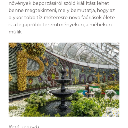
növények beporzásáról szóló kiállítást lehet
benne megtekinteni, mely bemutatja, hogy az
olykor több tíz méteresre növő faóriások élete
is, a legapróbb teremtményeken, a méheken
múlik.
(fotó: rbgsyd)