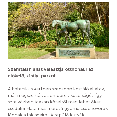
Számtalan állat választja otthonául az
előkelő, királyi parkot
A botanikus kertben szabadon kószáló állatok,
már megszokták az emberek közelségét, így
séta közben, igazán közelről meg lehet őket
csodálni. Hatalmas méretű gyümölcsdenevérek
lógnak a fák ágairól. A repülő kutyák,