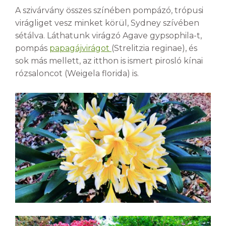
A szivárvány összes színében pompázó, trópusi
virágliget vesz minket körül, Sydney szívében
sétálva. Láthatunk virágzó Agave gypsophila-t,
pompás
papagájvirágot
(Strelitzia reginae), és
sok más mellett, az itthon is ismert pirosló kínai
rózsaloncot (Weigela florida) is.