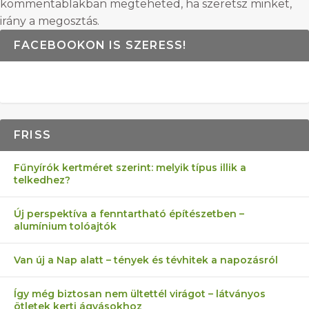
kommentablakban megteheted, ha szeretsz minket,
irány a megosztás.
FACEBOOKON IS SZERESS!
FRISS
Fűnyírók kertméret szerint: melyik típus illik a
telkedhez?
Új perspektíva a fenntartható építészetben –
alumínium tolóajtók
Van új a Nap alatt – tények és tévhitek a napozásról
Így még biztosan nem ültettél virágot – látványos
ötletek kerti ágyásokhoz