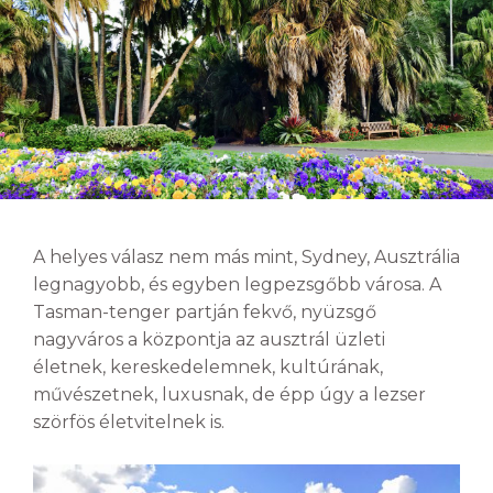
A helyes válasz nem más mint, Sydney, Ausztrália
legnagyobb, és egyben legpezsgőbb városa. A
Tasman-tenger partján fekvő, nyüzsgő
nagyváros a központja az ausztrál üzleti
életnek, kereskedelemnek, kultúrának,
művészetnek, luxusnak, de épp úgy a lezser
szörfös életvitelnek is.