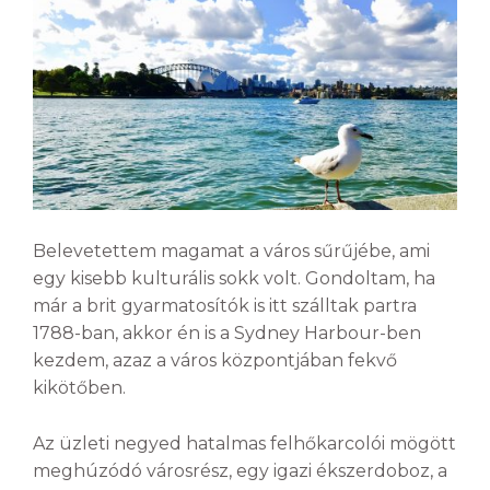
Belevetettem magamat a város sűrűjébe, ami
egy kisebb kulturális sokk volt. Gondoltam, ha
már a brit gyarmatosítók is itt szálltak partra
1788-ban, akkor én is a Sydney Harbour-ben
kezdem, azaz a város központjában fekvő
kikötőben.
Az üzleti negyed hatalmas felhőkarcolói mögött
meghúzódó városrész, egy igazi ékszerdoboz, a