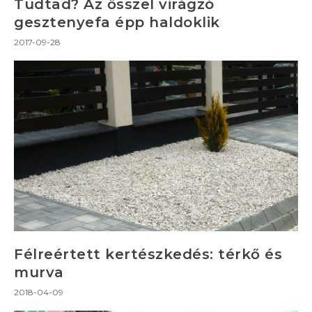
Tudtad? Az ősszel virágzó
gesztenyefa épp haldoklik
2017-09-28
Félreértett kertészkedés: térkő és
murva
2018-04-09