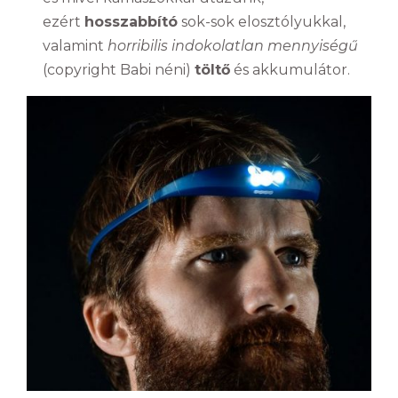
ezért
hosszabbító
sok-sok elosztólyukkal,
valamint
horribilis indokolatlan mennyiségű
(copyright Babi néni)
töltő
és akkumulátor.