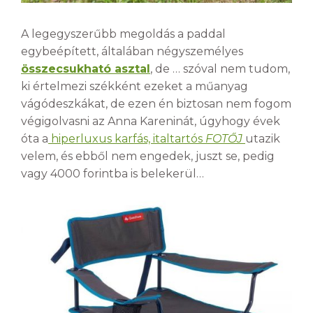
A legegyszerűbb megoldás a paddal
egybeépített, általában négyszemélyes
összecsukható asztal
, de … szóval nem tudom,
ki értelmezi székként ezeket a műanyag
vágódeszkákat, de ezen én biztosan nem fogom
végigolvasni az Anna Kareninát, úgyhogy évek
óta a
hiperluxus karfás, italtartós
FOTŐJ
utazik
velem, és ebből nem engedek, juszt se, pedig
vagy 4000 forintba is belekerül…