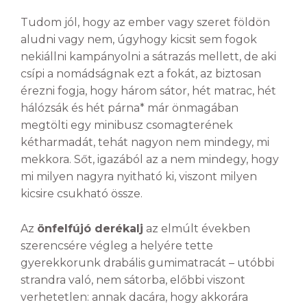
Tudom jól, hogy az ember vagy szeret földön
aludni vagy nem, úgyhogy kicsit sem fogok
nekiállni kampányolni a sátrazás mellett, de aki
csípi a nomádságnak ezt a fokát, az biztosan
érezni fogja, hogy három sátor, hét matrac, hét
hálózsák és hét párna* már önmagában
megtölti egy minibusz csomagterének
kétharmadát, tehát nagyon nem mindegy, mi
mekkora. Sőt, igazából az a nem mindegy, hogy
mi milyen nagyra nyitható ki, viszont milyen
kicsire csukható össze.
Az
önfelfújó derékalj
az elmúlt években
szerencsére végleg a helyére tette
gyerekkorunk drabális gumimatracát – utóbbi
strandra való, nem sátorba, előbbi viszont
verhetetlen: annak dacára, hogy akkorára