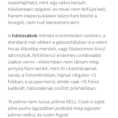
összehajtható, mint egy vekni kenyér,
tökéletesen szigetel, és mivel nem felfújni kell,
hanem összecsukáskor kiszorítani belőle a
levegőt, nem tud leereszteni sem.
A
hálózsákok
mérete is örömtelien csökken, a
standard már ebben a géposztályban is a vekni.
Ha az Alpokba mentek, vagy főszezonon kívül
sátoroztok, feltétlenül érdemes combosabb
zsákot venni – életemben nem láttam még
annyira fázni senkit, mint fő utazótársamat
tavaly a Dolomitokban, hajnali négykor +3
fokban, a szupermenő, ámde csak +15 fokra
kalibrált, hálózsáknak csúfolt pókhálóban.
*A párna nem luxus, párna KELL. Csak a saját
pihe-puha ágyadban próbáld meg egyszer
párna nélkül, és tudni fogod.