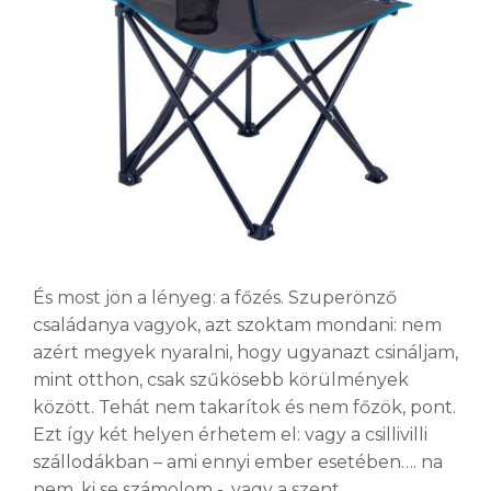
És most jön a lényeg: a főzés. Szuperönző
családanya vagyok, azt szoktam mondani: nem
azért megyek nyaralni, hogy ugyanazt csináljam,
mint otthon, csak szűkösebb körülmények
között. Tehát nem takarítok és nem főzök, pont.
Ezt így két helyen érhetem el: vagy a csillivilli
szállodákban – ami ennyi ember esetében…. na
nem, ki se számolom -, vagy a szent