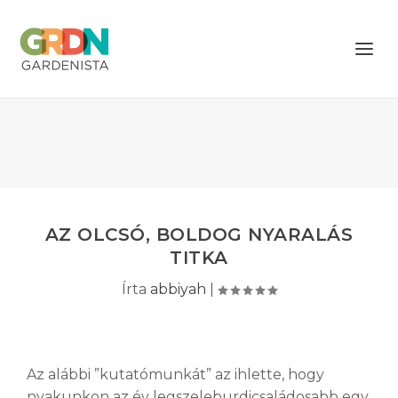
AZ OLCSÓ, BOLDOG NYARALÁS
TITKA
Írta
abbiyah
|
Az alábbi ”kutatómunkát” az ihlette, hogy
nyakunkon az év legszeleburdicsaládosabb egy