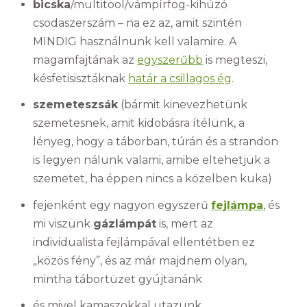
bicska
/multitool/vámpírfog-kihúzó
csodaszerszám – na ez az, amit szintén
MINDIG használnunk kell valamire. A
magamfajtának az
egyszerűbb
is megteszi,
késfetisisztáknak
határ a csillagos ég
.
szemeteszsák
(bármit kinevezhetünk
szemetesnek, amit kidobásra ítélünk, a
lényeg, hogy a táborban, túrán és a strandon
is legyen nálunk valami, amibe eltehetjük a
szemetet, ha éppen nincs a közelben kuka)
fejenként egy nagyon egyszerű
fejlámpa
, és
mi viszünk
gázlámpát
is, mert az
individualista fejlámpával ellentétben ez
„közös fény”, és az már majdnem olyan,
mintha tábortüzet gyújtanánk
és mivel kamaszokkal utazunk,