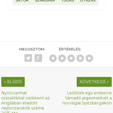
SÁTOR
SZARDINIA
TUDÁS
UTAZÁS
MEGOSZTOM:
ÉRTÉKELÉS:
ELŐZŐ
KÖVETKEZŐ
Nyolcvanhat
Lelőttek egy emberre
százalékkal csökkent az
támadó jegesmedvét a
Angliában eladott
norvégiai Spitzbergákon
nejlonzacskók száma