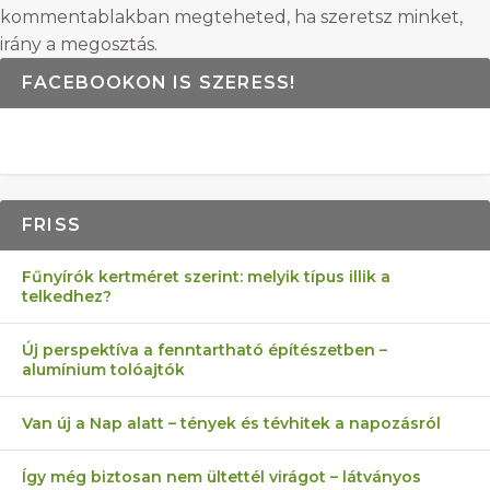
kommentablakban megteheted, ha szeretsz minket,
irány a megosztás.
FACEBOOKON IS SZERESS!
FRISS
Fűnyírók kertméret szerint: melyik típus illik a
telkedhez?
Új perspektíva a fenntartható építészetben –
alumínium tolóajtók
Van új a Nap alatt – tények és tévhitek a napozásról
Így még biztosan nem ültettél virágot – látványos