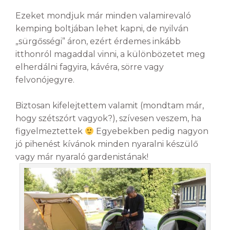
Ezeket mondjuk már minden valamirevaló
kemping boltjában lehet kapni, de nyilván
„sürgősségi” áron, ezért érdemes inkább
itthonról magaddal vinni, a különbözetet meg
elherdálni fagyira, kávéra, sörre vagy
felvonójegyre.
Biztosan kifelejtettem valamit (mondtam már,
hogy szétszórt vagyok?), szívesen veszem, ha
figyelmeztettek
Egyebekben pedig nagyon
jó pihenést kívánok minden nyaralni készülő
vagy már nyaraló gardenistának!