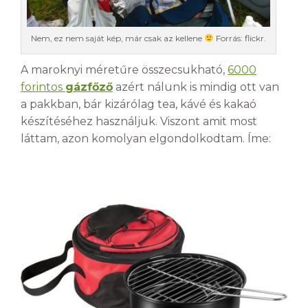
Nem, ez nem saját kép, már csak az kellene
Forrás: flickr.
A maroknyi méretűre összecsukható,
6000
forintos
gázfőző
azért nálunk is mindig ott van
a pakkban, bár kizárólag tea, kávé és kakaó
készítéséhez használjuk. Viszont amit most
láttam, azon komolyan elgondolkodtam. Íme: