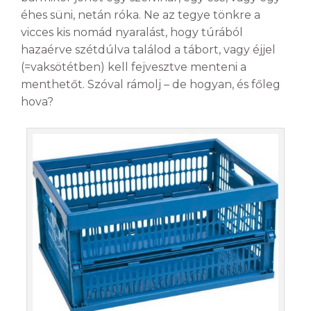
éhes süni, netán róka. Ne az tegye tönkre a
vicces kis nomád nyaralást, hogy túrából
hazaérve szétdúlva találod a tábort, vagy éjjel
(=vaksötétben) kell fejvesztve menteni a
menthetőt. Szóval rámolj – de hogyan, és főleg
hova?