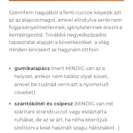
Szerintem nagyjából a fenti cuccok képezik azt
az az alapcsomagot, amivel elindulva senki nem
fogja kényelmetlennek, igénytelennek érezni a
kempingezést. Továbbá negyedszázados
tapasztalat alapján a következőket a világ
minden kincséért se hagynám otthon:
gumikalapács
(mert MINDIG van az a
helyzet, amikor nem találsz olyat követ,
amivel be tudnád verni azt a nyomorult
cöveket)
szárítókötél és csipesz
(MINDIG van mit
szárítani: strandcuccot vagy esőáztatta
ruhákat, de az se árt, ha néha kiterítjük
szellőzni a kissé használt szagú hálózsákot…)