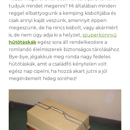
tudjuk mindet megenni? Mi általában minden
reggel elbattyogunk a kemping kisboltjába és
csak annyi kaját veszünk, amennyit éppen
megeszünk, de ha nincs kisbolt, vagy akármiért
is, de nem úgy adja ki a helyzet,
szuperkönnyű
hűtőtáskák
egész sora áll rendelkezésre a
romlandó élelmiszerek biztonságos tárolásához.
Bye-bye, jégakkuk meg ronda nagy fedeles
hűtőtáskák, amit a családfő kénytelen volt
egész nap cipelni, ha hozzá akart jutni a jól
megérdemelt hideg söréhez!