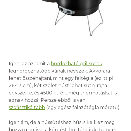
Igen, ez az, amit a
hordozható grillsütők
leghordozhatóbbikának nevezek. Akkorára
lehet összehajtani, mint egy féltégla (ez itt pl.
26×13 cm), két szelet húst lehet sütni rajta
egyszerre, és 4500 Ft-ért még thermotáskát is
adnak hozzá. Persze ebből is van
szofisztikáltabb
(egy egész falazótégla méretű).
Igen ám, de a hússütéshez hús is kell, ez meg
hozza magával a kérdést: hol tároljuk, ha nem