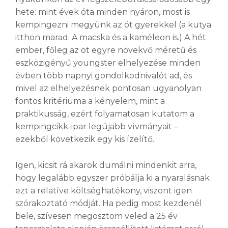
hete: mint évek óta minden nyáron, most is
kempingezni megyünk az öt gyerekkel (a kutya
itthon marad. A macska és a kaméleon is.) A hét
ember, főleg az öt egyre növekvő méretű és
eszközigényű youngster elhelyezése minden
évben több napnyi gondolkodnivalót ad, és
mivel az elhelyezésnek pontosan ugyanolyan
fontos kritériuma a kényelem, mint a
praktikusság, ezért folyamatosan kutatom a
kempingcikk-ipar legújabb vívmányait –
ezekből következik egy kis ízelítő.
Igen, kicsit rá akarok dumálni mindenkit arra,
hogy legalább egyszer próbálja ki a nyaralásnak
ezt a relatíve költséghatékony, viszont igen
szórakoztató módját. Ha pedig most kezdenél
bele, szívesen megosztom veled a 25 év