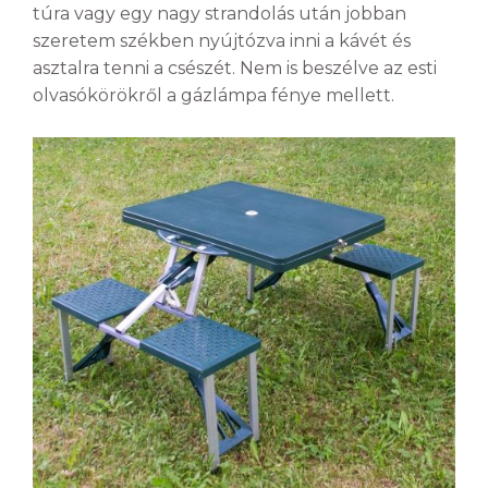
túra vagy egy nagy strandolás után jobban
szeretem székben nyújtózva inni a kávét és
asztalra tenni a csészét. Nem is beszélve az esti
olvasókörökről a gázlámpa fénye mellett.