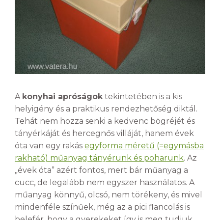
A
konyhai apróságok
tekintetében is a kis
helyigény és a praktikus rendezhetőség diktál.
Tehát nem hozza senki a kedvenc bögréjét és
tányérkáját és hercegnős villáját, hanem évek
óta van egy rakás
egyforma méretű (=egymásba
rakható) műanyag tányérunk és poharunk
. Az
„évek óta” azért fontos, mert bár műanyag a
cucc, de legalább nem egyszer használatos. A
műanyag könnyű, olcsó, nem törékeny, és mivel
mindenféle színűek, még az a pici flancolás is
belefér, hogy a gyerekeket így is meg tudjuk