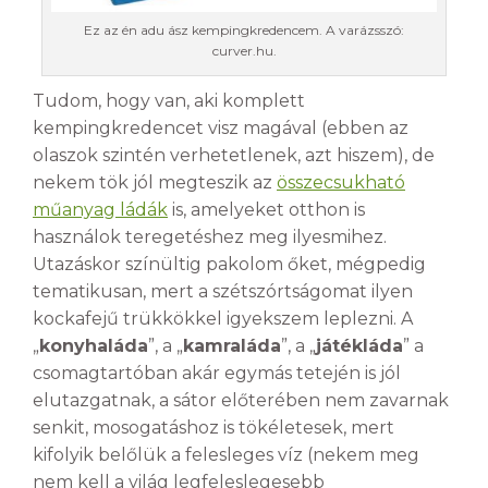
Ez az én adu ász kempingkredencem. A varázsszó:
curver.hu.
Tudom, hogy van, aki komplett
kempingkredencet visz magával (ebben az
olaszok szintén verhetetlenek, azt hiszem), de
nekem tök jól megteszik az
összecsukható
műanyag ládák
is, amelyeket otthon is
használok teregetéshez meg ilyesmihez.
Utazáskor színültig pakolom őket, mégpedig
tematikusan, mert a szétszórtságomat ilyen
kockafejű trükkökkel igyekszem leplezni. A
„
konyhaláda
”, a „
kamraláda
”, a „
játékláda
” a
csomagtartóban akár egymás tetején is jól
elutazgatnak, a sátor előterében nem zavarnak
senkit, mosogatáshoz is tökéletesek, mert
kifolyik belőlük a felesleges víz (nekem meg
nem kell a világ legfeleslegesebb