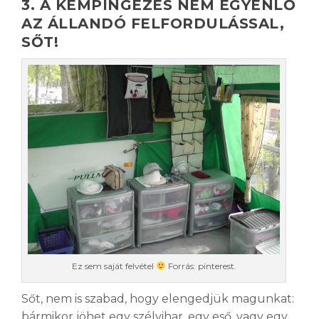
3. A KEMPINGEZÉS NEM EGYENLŐ
AZ ÁLLANDÓ FELFORDULÁSSAL,
SŐT!
Ez sem saját felvétel
Forrás: pinterest.
Sőt, nem is szabad, hogy elengedjük magunkat:
bármikor jöhet egy szélvihar, egy eső, vagy egy