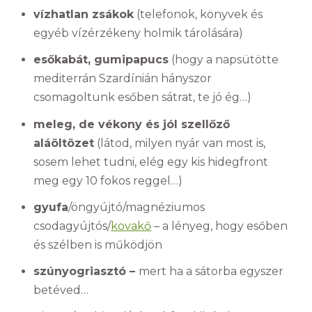
vízhatlan zsákok
(telefonok, könyvek és
egyéb vízérzékeny holmik tárolására)
esőkabát, gumipapucs
(hogy a napsütötte
mediterrán Szardínián hányszor
csomagoltunk esőben sátrat, te jó ég…)
meleg, de vékony és jól szellőző
aláöltözet
(látod, milyen nyár van most is,
sosem lehet tudni, elég egy kis hidegfront
meg egy 10 fokos reggel…)
gyufa
/öngyújtó/magnéziumos
csodagyújtós/
kovakő
– a lényeg, hogy esőben
és szélben is működjön
szúnyogriasztó –
mert ha a sátorba egyszer
betéved…