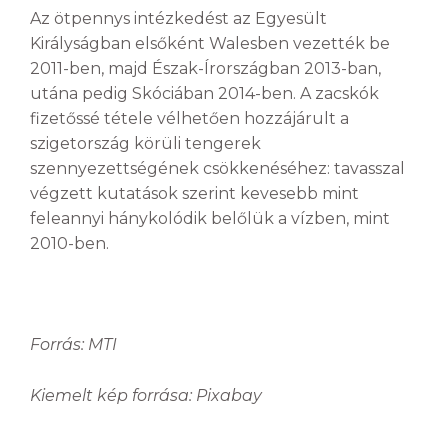
Az ötpennys intézkedést az Egyesült
Királyságban elsőként Walesben vezették be
2011-ben, majd Észak-Írországban 2013-ban,
utána pedig Skóciában 2014-ben. A zacskók
fizetőssé tétele vélhetően hozzájárult a
szigetország körüli tengerek
szennyezettségének csökkenéséhez: tavasszal
végzett kutatások szerint kevesebb mint
feleannyi hánykolódik belőlük a vízben, mint
2010-ben.
Forrás: MTI
Kiemelt kép forrása: Pixabay