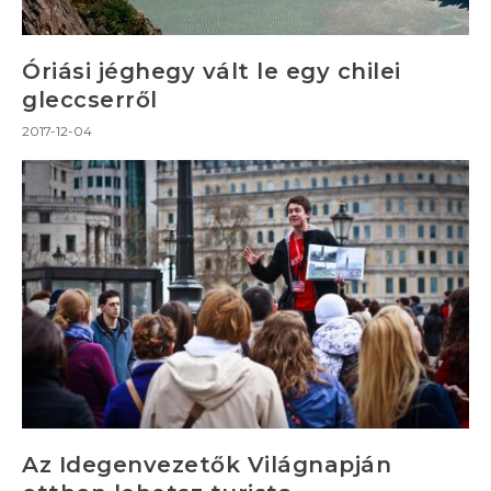
Óriási jéghegy vált le egy chilei
gleccserről
2017-12-04
Az Idegenvezetők Világnapján