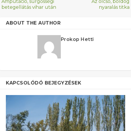
Amputáció, sürgősségi
Az olcsó, boldog
betegellátás vihar után
nyaralás titka
ABOUT THE AUTHOR
Prokop Hetti
KAPCSOLÓDÓ BEJEGYZÉSEK