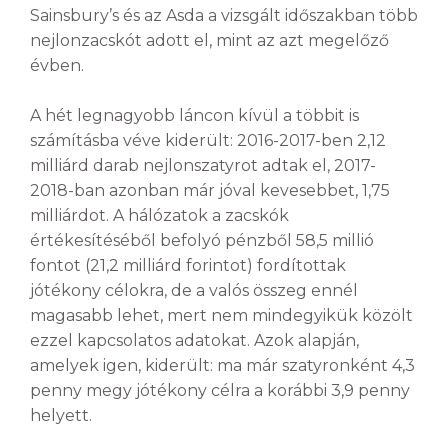
Sainsbury’s és az Asda a vizsgált időszakban több
nejlonzacskót adott el, mint az azt megelőző
évben.
A hét legnagyobb láncon kívül a többit is
számításba véve kiderült: 2016-2017-ben 2,12
milliárd darab nejlonszatyrot adtak el, 2017-
2018-ban azonban már jóval kevesebbet, 1,75
milliárdot. A hálózatok a zacskók
értékesítéséből befolyó pénzből 58,5 millió
fontot (21,2 milliárd forintot) fordítottak
jótékony célokra, de a valós összeg ennél
magasabb lehet, mert nem mindegyikük közölt
ezzel kapcsolatos adatokat. Azok alapján,
amelyek igen, kiderült: ma már szatyronként 4,3
penny megy jótékony célra a korábbi 3,9 penny
helyett.