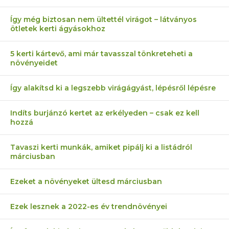
Így még biztosan nem ültettél virágot – látványos
ötletek kerti ágyásokhoz
5 kerti kártevő, ami már tavasszal tönkreteheti a
növényeidet
Így alakítsd ki a legszebb virágágyást, lépésről lépésre
Indíts burjánzó kertet az erkélyeden – csak ez kell
hozzá
Tavaszi kerti munkák, amiket pipálj ki a listádról
márciusban
Ezeket a növényeket ültesd márciusban
Ezek lesznek a 2022-es év trendnövényei