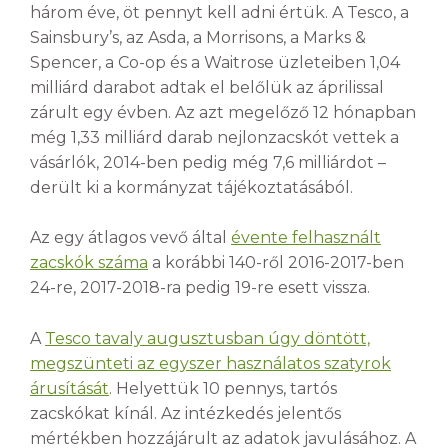
három éve, öt pennyt kell adni értük. A Tesco, a
Sainsbury’s, az Asda, a Morrisons, a Marks &
Spencer, a Co-op és a Waitrose üzleteiben 1,04
milliárd darabot adtak el belőlük az áprilissal
zárult egy évben. Az azt megelőző 12 hónapban
még 1,33 milliárd darab nejlonzacskót vettek a
vásárlók, 2014-ben pedig még 7,6 milliárdot –
derült ki a kormányzat tájékoztatásából.
Az egy átlagos vevő által
évente felhasznált
zacskók száma
a korábbi 140-ről 2016-2017-ben
24-re, 2017-2018-ra pedig 19-re esett vissza.
A
Tesco tavaly augusztusban úgy döntött,
megszünteti az egyszer használatos szatyrok
árusítását
. Helyettük 10 pennys, tartós
zacskókat kínál. Az intézkedés jelentős
mértékben hozzájárult az adatok javulásához. A