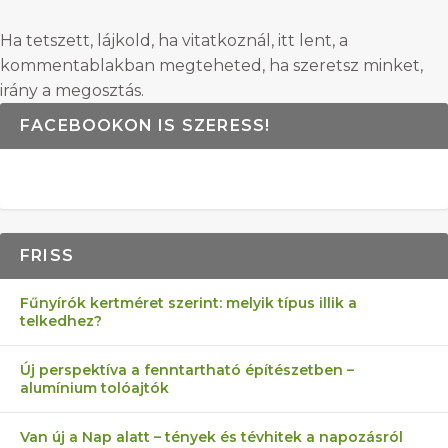
Ha tetszett, lájkold, ha vitatkoznál, itt lent, a
kommentablakban megteheted, ha szeretsz minket,
irány a megosztás.
FACEBOOKON IS SZERESS!
FRISS
Fűnyírók kertméret szerint: melyik típus illik a
telkedhez?
Új perspektíva a fenntartható építészetben –
alumínium tolóajtók
Van új a Nap alatt – tények és tévhitek a napozásról