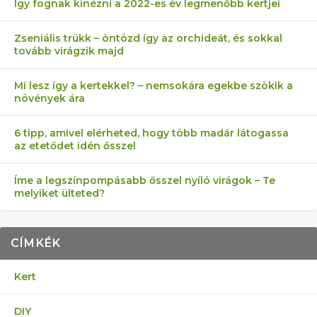
Így fognak kinézni a 2022-es év legmenőbb kertjei
Zseniális trükk – öntözd így az orchideát, és sokkal
tovább virágzik majd
Mi lesz így a kertekkel? – nemsokára egekbe szökik a
növények ára
6 tipp, amivel elérheted, hogy több madár látogassa
az etetődet idén ősszel
Íme a legszínpompásabb ősszel nyíló virágok – Te
melyiket ülteted?
CÍMKÉK
Kert
DIY