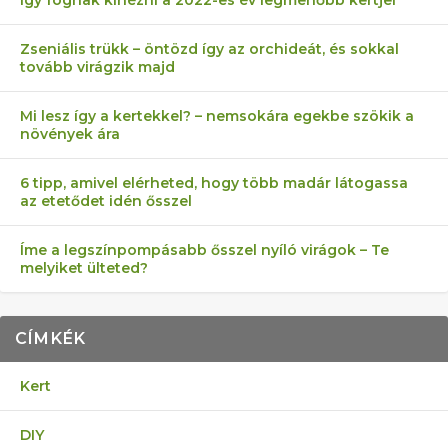
Így fognak kinézni a 2022-es év legmenőbb kertjei
Zseniális trükk – öntözd így az orchideát, és sokkal
tovább virágzik majd
Mi lesz így a kertekkel? – nemsokára egekbe szökik a
növények ára
6 tipp, amivel elérheted, hogy több madár látogassa
az etetődet idén ősszel
Íme a legszínpompásabb ősszel nyíló virágok – Te
melyiket ülteted?
CÍMKÉK
Kert
DIY