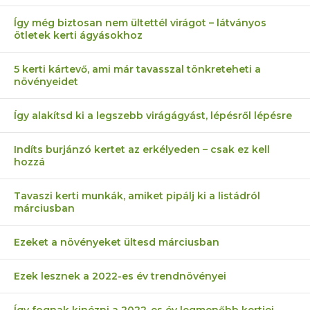
Így még biztosan nem ültettél virágot – látványos
ötletek kerti ágyásokhoz
5 kerti kártevő, ami már tavasszal tönkreteheti a
növényeidet
Így alakítsd ki a legszebb virágágyást, lépésről lépésre
Indíts burjánzó kertet az erkélyeden – csak ez kell
hozzá
Tavaszi kerti munkák, amiket pipálj ki a listádról
márciusban
Ezeket a növényeket ültesd márciusban
Ezek lesznek a 2022-es év trendnövényei