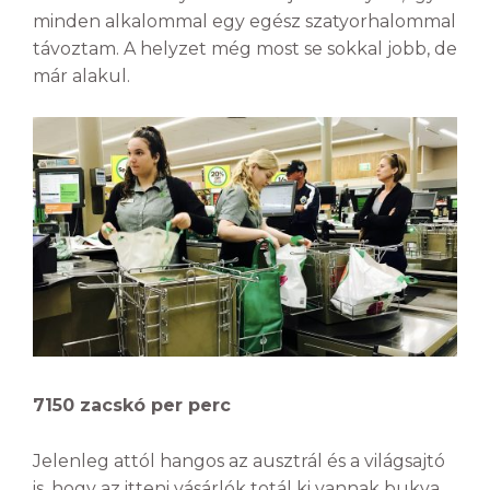
minden alkalommal egy egész szatyorhalommal
távoztam. A helyzet még most se sokkal jobb, de
már alakul.
7150 zacskó per perc
Jelenleg attól hangos az ausztrál és a világsajtó
is, hogy az itteni vásárlók totál ki vannak bukva,