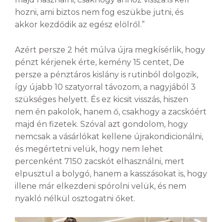
hozni, ami biztos nem fog eszükbe jutni, és
akkor kezdődik az egész elölről.”
Azért persze 2 hét múlva újra megkísérlik, hogy
pénzt kérjenek érte, kemény 15 centet, De
persze a pénztáros kislány is rutinból dolgozik,
így újabb 10 szatyorral távozom, a nagyjából 3
szükséges helyett. És ez kicsit visszás, hiszen
nem én pakolok, hanem ő, csakhogy a zacskóért
majd én fizetek. Szóval azt gondolom, hogy
nemcsak a vásárlókat kellene újrakondicionálni,
és megértetni velük, hogy nem lehet
percenként 7150 zacskót elhasználni, mert
elpusztul a bolygó, hanem a kasszásokat is, hogy
illene már elkezdeni spórolni velük, és nem
nyakló nélkül osztogatni őket.