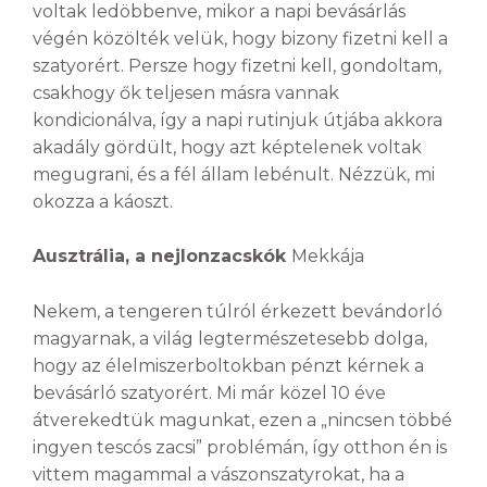
voltak ledöbbenve, mikor a napi bevásárlás
végén közölték velük, hogy bizony fizetni kell a
szatyorért. Persze hogy fizetni kell, gondoltam,
csakhogy ők teljesen másra vannak
kondicionálva, így a napi rutinjuk útjába akkora
akadály gördült, hogy azt képtelenek voltak
megugrani, és a fél állam lebénult. Nézzük, mi
okozza a káoszt.
Ausztrália, a nejlonzacskók
Mekkája
Nekem, a tengeren túlról érkezett bevándorló
magyarnak, a világ legtermészetesebb dolga,
hogy az élelmiszerboltokban pénzt kérnek a
bevásárló szatyorért. Mi már közel 10 éve
átverekedtük magunkat, ezen a „nincsen többé
ingyen tescós zacsi” problémán, így otthon én is
vittem magammal a vászonszatyrokat, ha a