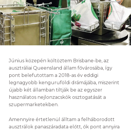
Június közepén költöztem Brisbane-be, az
ausztráliai Queensland állam fővárosába, így
pont belefutottam a 2018-as év eddigi
legnagyobb kenguruföldi drámájába, miszerint
újabb két államban tiltják be az egyszer
használatos nejlonzacskók osztogatását a
szupermarketekben.
Amennyire értetlenül álltam a felháborodott
ausztrálok panaszáradata előtt, ők pont annyira