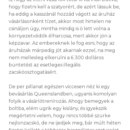
hogy fizetni kell a szatyorért, de azért lássuk be,
ha eddig a kasszánál hozzád vágott az áruház
vásárlásonként tízet, akkor most hirtelen ne
csináljon úgy, mintha mindig is ő lett volna a
környezetvédők élharcosa, mert akkor jön a
képzavar. Az embereknek le fog esni, hogy az
áruházak márpedig jót akarnak ezzel, na meg
nem mellesleg elkerülni a 6 300 dolláros
büntetést az esetleges illegális
zacskóosztogatásért.
De per pillanat egészen viccesen néz ki egy
bevásárlás Queenslandben, ugyanis komolyan
folyik a vásárlótrenírozás. Ahogy bemegyek a
boltba, elém ugrik egy kislány, és igyekszik
megértetni velem, hogy nincs többé szürke
nejlonzacskó, de ne ijedjek meg, bár múlt héten