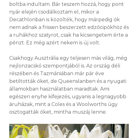
boltba indultam. Bár teszem hozzá, hogy pont
nyár elején csodálkoztam el, mikor a
Decathlonban is közölték, hogy márpedig ők
nem adnak a frissen beszerzett edzőcipőkhöz és
a ruhákhoz szatyrot, csak ha kicsengetem érte a
pénzt. Ez még azért nekem is új volt.
Csakhogy Ausztrália egy teljesen más világ, még
nejlonzacskó szempontjából is. Az ország déli
részében és Tazmániában már pár éve
betiltották őket, de Queenslanben és a nyugati
államokban használatban maradtak. Ami
egészen enyhe kifejezés, ugyanis a legnagyobb
áruházak, mint a Coles és a Woolworths úgy
osztogatták őket, mintha muszáj lenne.