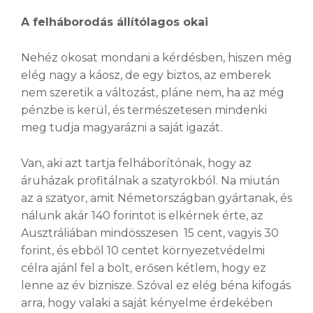
A felháborodás állítólagos okai
Nehéz okosat mondani a kérdésben, hiszen még
elég nagy a káosz, de egy biztos, az emberek
nem szeretik a változást, pláne nem, ha az még
pénzbe is kerül, és természetesen mindenki
meg tudja magyarázni a saját igazát.
Van, aki azt tartja felháborítónak, hogy az
áruházak profitálnak a szatyrokból. Na miután
az a szatyor, amit Németországban gyártanak, és
nálunk akár 140 forintot is elkérnek érte, az
Ausztráliában mindösszesen 15 cent, vagyis 30
forint, és ebből 10 centet környezetvédelmi
célra ajánl fel a bolt, erősen kétlem, hogy ez
lenne az év biznisze. Szóval ez elég béna kifogás
arra, hogy valaki a saját kényelme érdekében