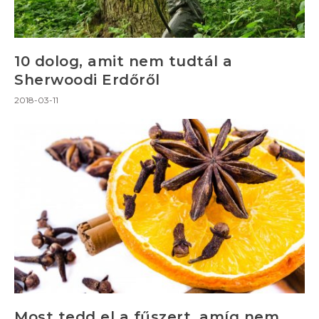
10 dolog, amit nem tudtál a
Sherwoodi Erdőről
2018-03-11
Most tedd el a fűszert, amíg nem