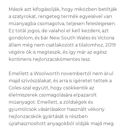
Mások azt kifogásolják, hogy miközben betiltják
a szatyrokat, rengeteg termék egyesével van
műanyagba csomagolva, teljesen feleslegesen.
Ez totál jogos, de valahol el kell kezdeni, azt
gondolom, és bár New South Wales és Victoria
állam még nem csatlakozott a tilalomhoz, 2019
végére ők is megteszik, és így már az egész
kontinens nejlonzacskómentes lesz.
Emellett a Woolworth novembertől nem árul
majd szívószálakat, és arra is ígéretet tettek a
Coles-szal együtt, hogy csökkentik az
élelmiszerek csomagolására elpazarolt
műanyagot. Emellett, a zöldségek és
gyümölcsök vásárlásakor használt vékony
nejlonzacskók gyártását is részben
újrahasznosított anyagokból oldják majd meg.