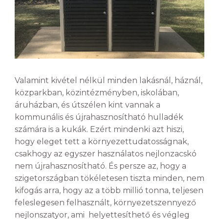
Valamint kivétel nélkül minden lakásnál, háznál,
közparkban, közintézményben, iskolában,
áruházban, és útszélen kint vannak a
kommunális és újrahasznosítható hulladék
számára is a kukák. Ezért mindenki azt hiszi,
hogy eleget tett a környezettudatosságnak,
csakhogy az egyszer használatos nejlonzacskó
nem újrahasznosítható. És persze az, hogy a
szigetországban tökéletesen tiszta minden, nem
kifogás arra, hogy az a több millió tonna, teljesen
feleslegesen felhasznált, környezetszennyező
nejlonszatyor, ami helyettesíthető és végleg