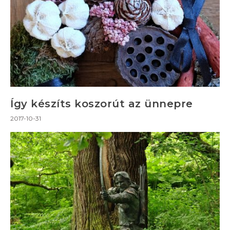
Így készíts koszorút az ünnepre
2017-10-31