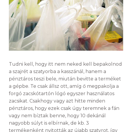
Tudni kell, hogy itt nem neked kell bepakolnod
a szajrét a szatyorba a kasszánál, hanem a
pénztáros teszi bele, miután bevitte a terméket
a gépbe. Te csak állsz ott, amíg ő megpakolja a
forgó zacskótartón lógó egyszer használatos
zacsikat. Csakhogy vagy azt hitte minden
pénztáros, hogy ezek csak úgy teremnek a fán
vagy nem bíztak benne, hogy 10 dekánál
nagyobb súlyt is elbírnak, de kb. 3
termékenként nyitották az újabb szatyrot, így