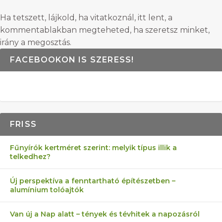
Ha tetszett, lájkold, ha vitatkoznál, itt lent, a
kommentablakban megteheted, ha szeretsz minket,
irány a megosztás.
FACEBOOKON IS SZERESS!
FRISS
Fűnyírók kertméret szerint: melyik típus illik a
telkedhez?
Új perspektíva a fenntartható építészetben –
alumínium tolóajtók
Van új a Nap alatt – tények és tévhitek a napozásról