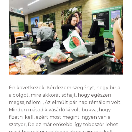
Én következek. Kérdezem szegényt, hogy bírja
a dolgot, mire akkorát sóhajt, hogy egészen
megsajnálom. „Az elmúlt pár nap rémálom volt.
Minden második vásárló ki volt bukva, hogy
fizetni kell, ezért most megint ingyen van a
szatyor, De ez már erősebb, így többször lehet
majd használni, csakhogy ahhoz vissza is kell