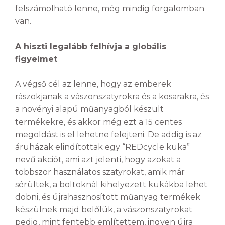
felszámolható lenne, még mindig forgalomban
van.
A hiszti legalább felhívja a globális
figyelmet
A végső cél az lenne, hogy az emberek
rászokjanak a vászonszatyrokra és a kosarakra, és
a növényi alapú műanyagból készült
termékekre, és akkor még ezt a 15 centes
megoldást is el lehetne felejteni. De addig is az
áruházak elindítottak egy “REDcycle kuka”
nevű akciót, ami azt jelenti, hogy azokat a
többször használatos szatyrokat, amik már
sérültek, a boltoknál kihelyezett kukákba lehet
dobni, és újrahasznosított műanyag termékek
készülnek majd belőlük, a vászonszatyrokat
pedig, mint fentebb említettem, ingyen újra