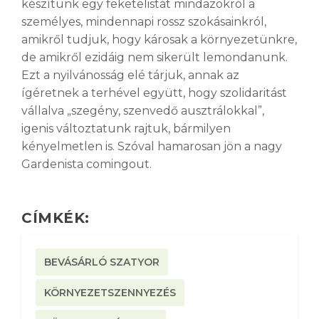
készítünk egy feketelistát mindazokról a
személyes, mindennapi rossz szokásainkról,
amikről tudjuk, hogy károsak a környezetünkre,
de amikről ezidáig nem sikerült lemondanunk.
Ezt a nyilvánosság elé tárjuk, annak az
ígéretnek a terhével együtt, hogy szolidaritást
vállalva „szegény, szenvedő ausztrálokkal”,
igenis változtatunk rajtuk, bármilyen
kényelmetlen is. Szóval hamarosan jön a nagy
Gardenista comingout.
CÍMKÉK:
BEVÁSÁRLÓ SZATYOR
KÖRNYEZETSZENNYEZÉS