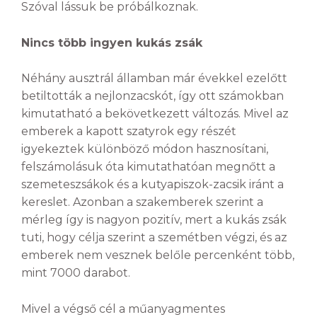
Szóval lássuk be próbálkoznak.
Nincs több ingyen kukás zsák
Néhány ausztrál államban már évekkel ezelőtt
betiltották a nejlonzacskót, így ott számokban
kimutatható a bekövetkezett változás. Mivel az
emberek a kapott szatyrok egy részét
igyekeztek különböző módon hasznosítani,
felszámolásuk óta kimutathatóan megnőtt a
szemeteszsákok és a kutyapiszok-zacsik iránt a
kereslet. Azonban a szakemberek szerint a
mérleg így is nagyon pozitív, mert a kukás zsák
tuti, hogy célja szerint a szemétben végzi, és az
emberek nem vesznek belőle percenként több,
mint 7000 darabot.
Mivel a végső cél a műanyagmentes