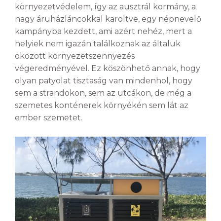
környezetvédelem, így az ausztrál kormány, a
nagy áruházláncokkal karöltve, egy népnevelő
kampányba kezdett, ami azért nehéz, mert a
helyiek nem igazán találkoznak az általuk
okozott környezetszennyezés
végeredményével. Ez köszönhető annak, hogy
olyan patyolat tisztaság van mindenhol, hogy
sem a strandokon, sem az utcákon, de még a
szemetes konténerek környékén sem lát az
ember szemetet.