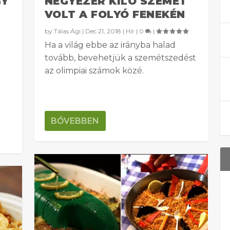
GY
NÉGYEZER KILÓ SZEMÉT
VOLT A FOLYÓ FENEKÉN
by
Tálas Ági
|
Dec 21, 2018
|
Hír
|
0
|
Ha a világ ebbe az irányba halad
tovább, bevehetjük a szemétszedést
az olimpiai számok közé.
BŐVEBBEN