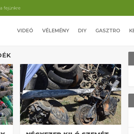
a fejünkre
VIDEÓ
VÉLEMÉNY
DIY
GASZTRO
K
DÉK