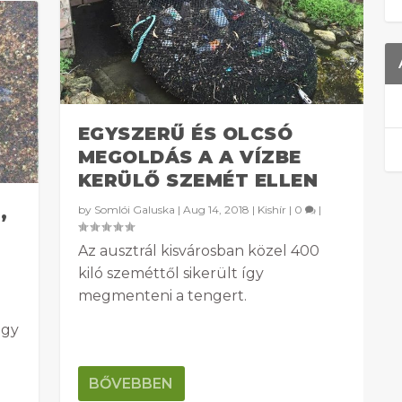
EGYSZERŰ ÉS OLCSÓ
MEGOLDÁS A A VÍZBE
KERÜLŐ SZEMÉT ELLEN
,
by
Somlói Galuska
|
Aug 14, 2018
|
Kishír
|
0
|
Az ausztrál kisvárosban közel 400
kiló szeméttől sikerült így
megmenteni a tengert.
ogy
BŐVEBBEN