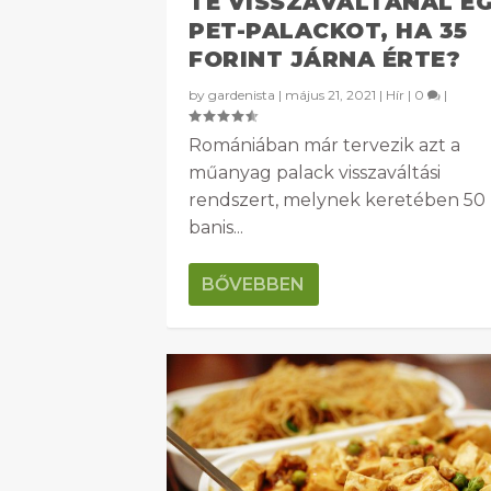
TE VISSZAVÁLTANÁL E
PET-PALACKOT, HA 35
FORINT JÁRNA ÉRTE?
by
gardenista
|
május 21, 2021
|
Hír
|
0
|
Romániában már tervezik azt a
műanyag palack visszaváltási
rendszert, melynek keretében 50
banis...
BŐVEBBEN