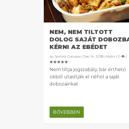
NEM, NEM TILTOTT
DOLOG SAJÁT DOBOZB
KÉRNI AZ EBÉDET
by
Somlói Galuska
|
Dec 14, 2018
|
Kishír
|
0
|
Nem tiltja jogszabály, bár érthető
okból utasítják el néhol a saját
dobozainkat.
BŐVEBBEN