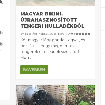
A
MAGYAR BIKINI,
ÚJRAHASZNOSÍTOTT
TENGERI HULLADÉKBÓL
ki
by
Tálas Ági
|
Aug 31, 2018
|
Kishír
|
0
|
Két magyar lány gondolt egyet, és
is
nekilátott, hogy megmente a
k
tengerek és óceánok vizét. Tóth
Móni...
BŐVEBBEN