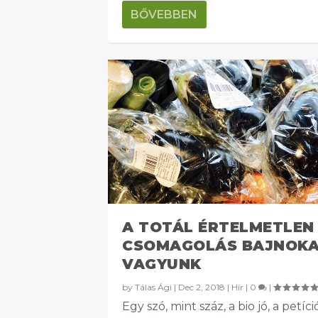
BŐVEBBEN
A TOTÁL ÉRTELMETLEN
CSOMAGOLÁS BAJNOKA
VAGYUNK
by
Tálas Ági
|
Dec 2, 2018
|
Hír
|
0
|
Egy szó, mint száz, a bio jó, a petíci