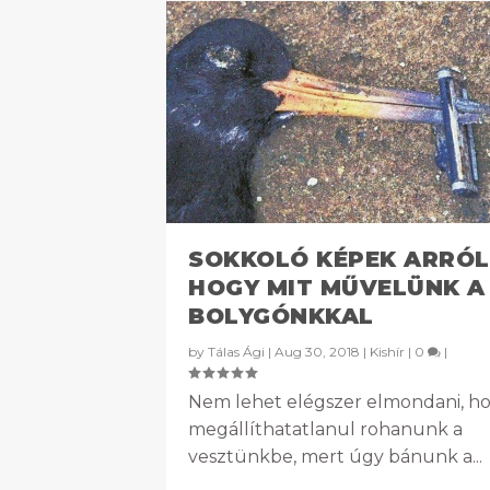
SOKKOLÓ KÉPEK ARRÓL
HOGY MIT MŰVELÜNK A
BOLYGÓNKKAL
by
Tálas Ági
|
Aug 30, 2018
|
Kishír
|
0
|
Nem lehet elégszer elmondani, h
megállíthatatlanul rohanunk a
vesztünkbe, mert úgy bánunk a...