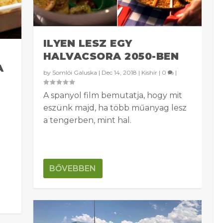
ILYEN LESZ EGY
HALVACSORA 2050-BEN
A
by
Somlói Galuska
|
Dec 14, 2018
|
Kishír
|
0
|
A spanyol film bemutatja, hogy mit
eszünk majd, ha több műanyag lesz
a tengerben, mint hal.
BŐVEBBEN