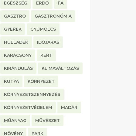
EGÉSZSÉG
ERDŐ
FA
GASZTRO
GASZTRONÓMIA
GYEREK
GYÜMÖLCS
HULLADÉK
IDŐJÁRÁS
KARÁCSONY
KERT
KIRÁNDULÁS
KLÍMAVÁLTOZÁS
KUTYA
KÖRNYEZET
KÖRNYEZETSZENNYEZÉS
KÖRNYEZETVÉDELEM
MADÁR
MŰANYAG
MŰVÉSZET
NÖVÉNY
PARK