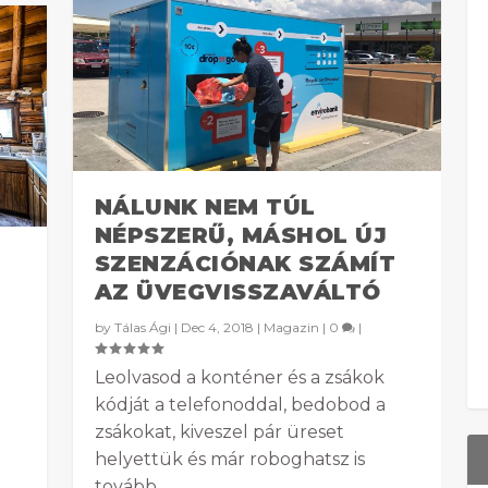
NÁLUNK NEM TÚL
NÉPSZERŰ, MÁSHOL ÚJ
SZENZÁCIÓNAK SZÁMÍT
AZ ÜVEGVISSZAVÁLTÓ
by
Tálas Ági
|
Dec 4, 2018
|
Magazin
|
0
|
Leolvasod a konténer és a zsákok
kódját a telefonoddal, bedobod a
zsákokat, kiveszel pár üreset
helyettük és már roboghatsz is
tovább.