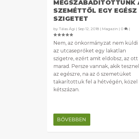
MEGSZABADÍTOTTUNK 
SZEMÉTTŐL EGY EGÉSZ
SZIGETET
by
Tálas Ági
|
Sep 12, 2018
|
Magazin
|
0
|
Nem, az önkormányzat nem küldi 
az utcaseprőket egy lakatlan
szigetre, ezért amit eldobsz, az ott 
marad. Persze vannak, akik teszne
az egészre, na az ő szemetüket
takarítottuk fel a hétvégén, közel
kétszázan.
BŐVEBBEN