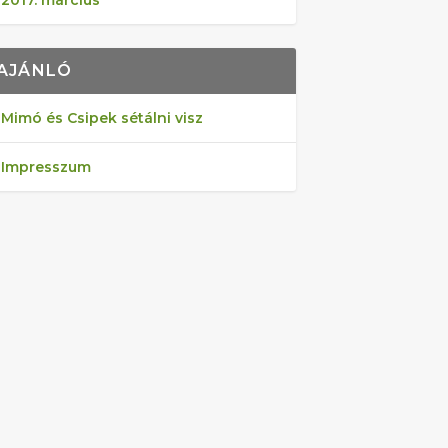
2017. március
AJÁNLÓ
Mimó és Csipek sétálni visz
Impresszum