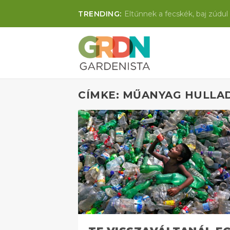
TRENDING:
Eltűnnek a fecskék, baj zúdul 
CÍMKE: MŰANYAG HULLA