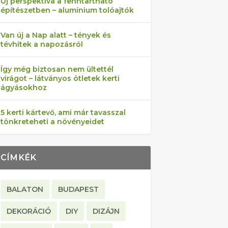
Új perspektíva a fenntartható
építészetben – alumínium tolóajtók
Van új a Nap alatt – tények és
tévhitek a napozásról
Így még biztosan nem ültettél
virágot – látványos ötletek kerti
ágyásokhoz
5 kerti kártevő, ami már tavasszal
tönkreteheti a növényeidet
CÍMKÉK
BALATON
BUDAPEST
DEKORÁCIÓ
DIY
DIZÁJN