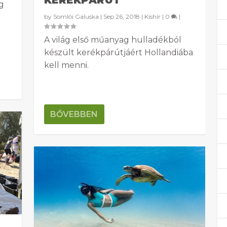
g
by
Somlói Galuska
|
Sep 26, 2018
|
Kishír
|
0
|
A világ első műanyag hulladékból
készült kerékpárútjáért Hollandiába
kell menni.
BŐVEBBEN