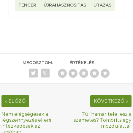
TENGER
ÚJRAHASZNOSÍTÁS
UTAZÁS
MEGOSZTOM:
ÉRTÉKELÉS:
ELŐZŐ
KÖVETKEZŐ
Nem elégségesek a
Túl hamar tele lesz a
légszennyezés elleni
szemetes? Tömöríts egy
intézkedések az
mozdulattal!
unióban