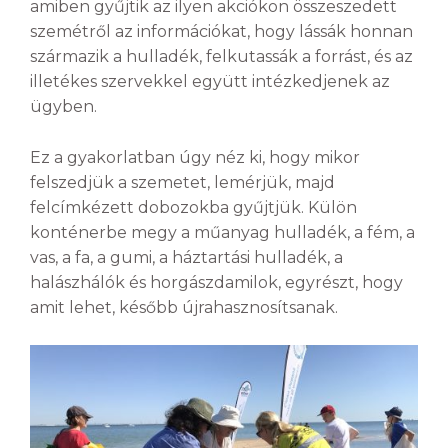
amiben gyűjtik az ilyen akciókon összeszedett
szemétről az információkat, hogy lássák honnan
származik a hulladék, felkutassák a forrást, és az
illetékes szervekkel együtt intézkedjenek az
ügyben.
Ez a gyakorlatban úgy néz ki, hogy mikor
felszedjük a szemetet, lemérjük, majd
felcímkézett dobozokba gyűjtjük. Külön
konténerbe megy a műanyag hulladék, a fém, a
vas, a fa, a gumi, a háztartási hulladék, a
halászhálók és horgászdamilok, egyrészt, hogy
amit lehet, később újrahasznosítsanak.