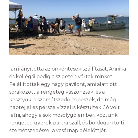
Ian irányította az önkéntesek szállítását, Annika
és kollégái pedig a szigeten vártak minket.
Felállítottak egy nagy pavilont, ami alatt ott
sorakozott a rengeteg vászonzsák, és a
kesztyűk, a szemétszedő csipeszek, de még
naptejjel és persze vízzel is készültek. Jó volt
látni, ahogy a sok mosolygó ember, köztünk
rengeteg gyerek partra száll, és boldogan tölti
szemétszedéssel a vasárnap délelőttjét.