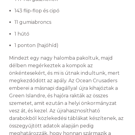
143 flip-flop és cipő
11 gumiabroncs
1 hűtő
1 ponton (hajóhíd)
Mindezt egy nagy halomba pakoltuk, majd
délben megérkeztek a kompok az
önkéntesekért, és mi is útnak indultunk, mert
megkezdődött az apály. Az Ocean Crusaders
emberei a másnapi dagállyal újra kihajóztak a
Green Islandre, és hajóra rakták az összes
szemetet, amit ezután a helyi önkormányzat
vesz át, és kezel. Az újrahasznosítható
darabokból közlekedési táblákat készítenek, az
összegyűjtött adatok alapján pedig
meghatározzák, hogy honnan származik a