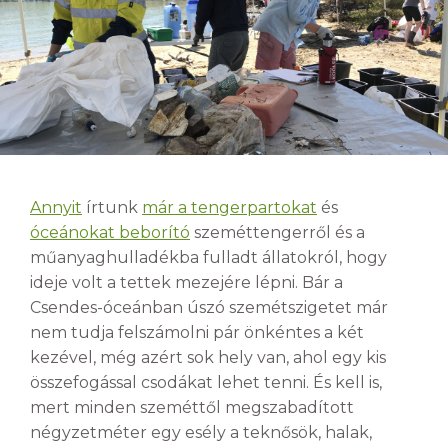
Annyit
írtunk
már a tengerpartokat
és
óceánokat beborító
szeméttengerről és a
műanyaghulladékba fulladt állatokról, hogy
ideje volt a tettek mezejére lépni. Bár a
Csendes-óceánban úszó szemétszigetet már
nem tudja felszámolni pár önkéntes a két
kezével, még azért sok hely van, ahol egy kis
összefogással csodákat lehet tenni. És kell is,
mert minden szeméttől megszabadított
négyzetméter egy esély a teknősök, halak,