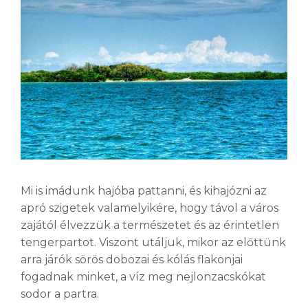
Mi is imádunk hajóba pattanni, és kihajózni az
apró szigetek valamelyikére, hogy távol a város
zajától élvezzük a természetet és az érintetlen
tengerpartot. Viszont utáljuk, mikor az előttünk
arra járók sörös dobozai és kólás flakonjai
fogadnak minket, a víz meg nejlonzacskókat
sodor a partra.