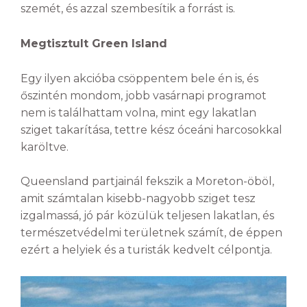
szemét, és azzal szembesítik a forrást is.
Megtisztult Green Island
Egy ilyen akcióba csöppentem bele én is, és
őszintén mondom, jobb vasárnapi programot
nem is találhattam volna, mint egy lakatlan
sziget takarítása, tettre kész óceáni harcosokkal
karöltve.
Queensland partjainál fekszik a Moreton-öböl,
amit számtalan kisebb-nagyobb sziget tesz
izgalmassá, jó pár közülük teljesen lakatlan, és
természetvédelmi területnek számít, de éppen
ezért a helyiek és a turisták kedvelt célpontja.