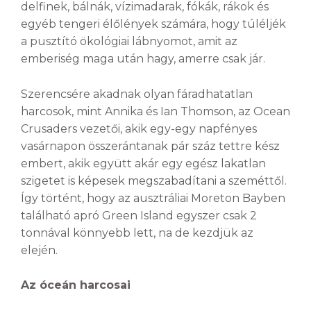
delfinek, bálnák, vízimadarak, fókák, rákok és
egyéb tengeri élőlények számára, hogy túléljék
a pusztító ökológiai lábnyomot, amit az
emberiség maga után hagy, amerre csak jár.
Szerencsére akadnak olyan fáradhatatlan
harcosok, mint Annika és Ian Thomson, az Ocean
Crusaders vezetői, akik egy-egy napfényes
vasárnapon összerántanak pár száz tettre kész
embert, akik együtt akár egy egész lakatlan
szigetet is képesek megszabadítani a szeméttől.
Így történt, hogy az ausztráliai Moreton Bayben
található apró Green Island egyszer csak 2
tonnával könnyebb lett, na de kezdjük az
elején.
Az óceán harcosai