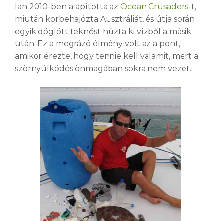
Ian 2010-ben alapította az
Ocean Crusaders
-t,
miután körbehajózta Ausztráliát, és útja során
egyik döglött teknőst húzta ki vízből a másik
után. Ez a megrázó élmény volt az a pont,
amikor érezte, hogy tennie kell valamit, mert a
szörnyülködés önmagában sokra nem vezet.