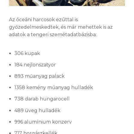
Az óceáni harcosok ezúttal is
győzedelmeskedtek, és már mehettek is az
adatok a tengeri szemétadatbázisba:
306 kupak
184 nejlonszatyor
893 műanyag palack
1358 kemény műanyag hulladék
738 darab hungarocell
489 üveg hulladék
996 alumínium konzerv
717 horgászkellék