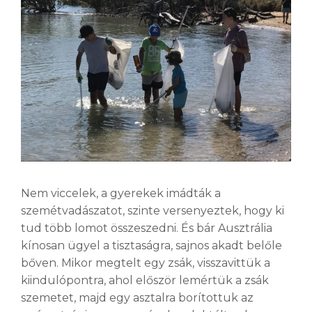
Nem viccelek, a gyerekek imádták a
szemétvadászatot, szinte versenyeztek, hogy ki
tud több lomot összeszedni. És bár Ausztrália
kínosan ügyel a tisztaságra, sajnos akadt belőle
bőven. Mikor megtelt egy zsák, visszavittük a
kiindulópontra, ahol először lemértük a zsák
szemetet, majd egy asztalra borítottuk az