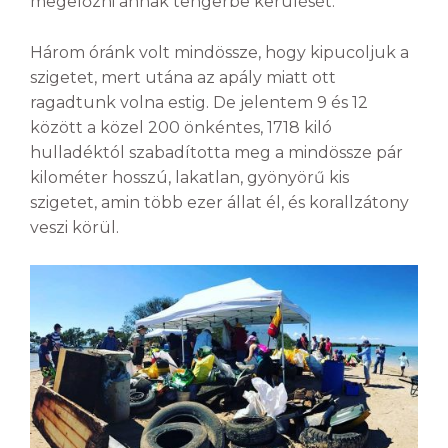
megelőzni annak tengerbe kerülését.
Három óránk volt mindössze, hogy kipucoljuk a
szigetet, mert utána az apály miatt ott
ragadtunk volna estig. De jelentem 9 és 12
között a közel 200 önkéntes, 1718 kiló
hulladéktól szabadította meg a mindössze pár
kilométer hosszú, lakatlan, gyönyörű kis
szigetet, amin több ezer állat él, és korallzátony
veszi körül.