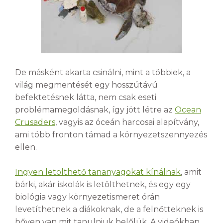
De másként akarta csinálni, mint a többiek, a
világ megmentését egy hosszútávú
befektetésnek látta, nem csak eseti
problémamegoldásnak, így jött létre az
Ocean
Crusaders
, vagyis az óceán harcosai alapítvány,
ami több fronton támad a környezetszennyezés
ellen.
Ingyen letölthető tananyagokat kínálnak
, amit
bárki, akár iskolák is letölthetnek, és egy egy
biológia vagy környezetismeret órán
levetíthetnek a diákoknak, de a felnőtteknek is
bőven van mit tanulniuk belőlük. A videókban