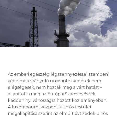
Az emberi egészség légszennyezéssel szembeni
védelmére irányuló uniós intézkedések nem
elégségesek, nem hozták meg a várt hatást –
állapította meg az Európai Számvevőszék
kedden nyilvánosságra hozott közleményében.
A luxembourgi központú uniós testület
megállapítása szerint az elmúlt évtizedek uniós