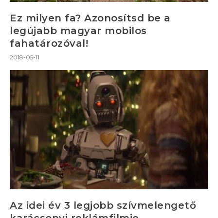
Ez milyen fa? Azonosítsd be a
legújabb magyar mobilos
fahatározóval!
2018-05-11
Az idei év 3 legjobb szívmelengető
karácsonyi reklámfilmje