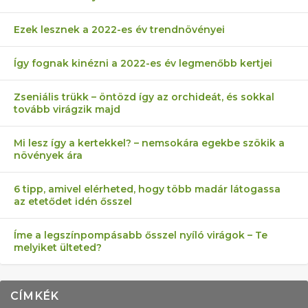
Ezek lesznek a 2022-es év trendnövényei
Így fognak kinézni a 2022-es év legmenőbb kertjei
Zseniális trükk – öntözd így az orchideát, és sokkal
tovább virágzik majd
Mi lesz így a kertekkel? – nemsokára egekbe szökik a
növények ára
6 tipp, amivel elérheted, hogy több madár látogassa
az etetődet idén ősszel
Íme a legszínpompásabb ősszel nyíló virágok – Te
melyiket ülteted?
CÍMKÉK