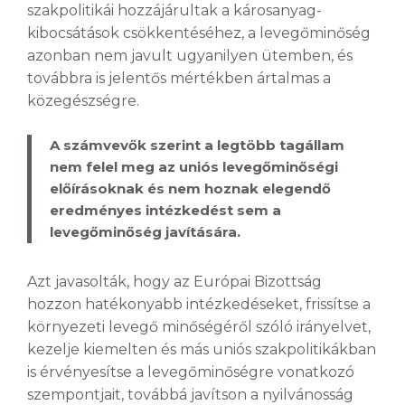
szakpolitikái hozzájárultak a károsanyag-
kibocsátások csökkentéséhez, a levegőminőség
azonban nem javult ugyanilyen ütemben, és
továbbra is jelentős mértékben ártalmas a
közegészségre.
A számvevők szerint a legtöbb tagállam
nem felel meg az uniós levegőminőségi
előírásoknak és nem hoznak elegendő
eredményes intézkedést sem a
levegőminőség javítására.
Azt javasolták, hogy az Európai Bizottság
hozzon hatékonyabb intézkedéseket, frissítse a
környezeti levegő minőségéről szóló irányelvet,
kezelje kiemelten és más uniós szakpolitikákban
is érvényesítse a levegőminőségre vonatkozó
szempontjait, továbbá javítson a nyilvánosság