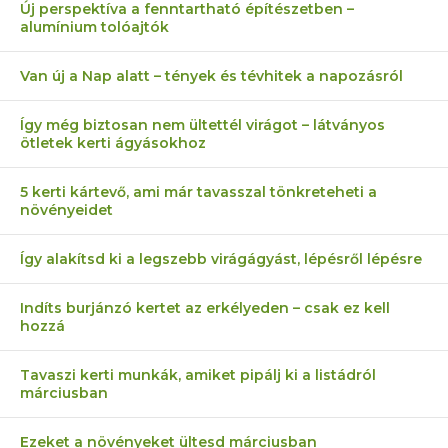
Új perspektíva a fenntartható építészetben –
alumínium tolóajtók
Van új a Nap alatt – tények és tévhitek a napozásról
Így még biztosan nem ültettél virágot – látványos
ötletek kerti ágyásokhoz
5 kerti kártevő, ami már tavasszal tönkreteheti a
növényeidet
Így alakítsd ki a legszebb virágágyást, lépésről lépésre
Indíts burjánzó kertet az erkélyeden – csak ez kell
hozzá
Tavaszi kerti munkák, amiket pipálj ki a listádról
márciusban
Ezeket a növényeket ültesd márciusban