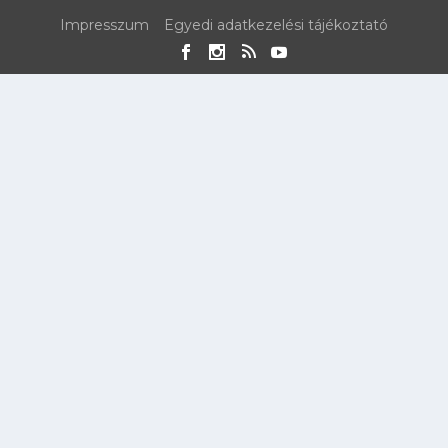
Impresszum
Egyedi adatkezelési tájékoztató