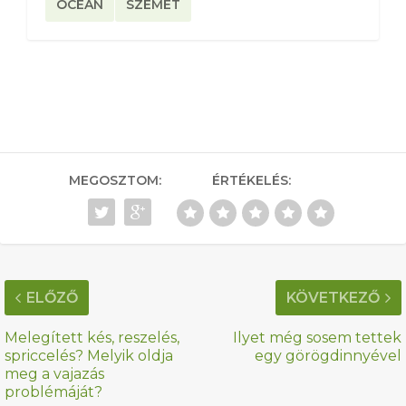
ÓCEÁN
SZEMÉT
MEGOSZTOM:
ÉRTÉKELÉS:
ELŐZŐ
KÖVETKEZŐ
Melegített kés, reszelés,
Ilyet még sosem tettek
spriccelés? Melyik oldja
egy görögdinnyével
meg a vajazás
problémáját?