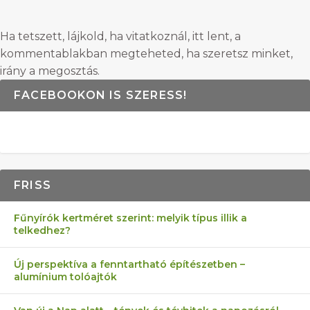
Ha tetszett, lájkold, ha vitatkoznál, itt lent, a
kommentablakban megteheted, ha szeretsz minket,
irány a megosztás.
FACEBOOKON IS SZERESS!
FRISS
Fűnyírók kertméret szerint: melyik típus illik a
telkedhez?
Új perspektíva a fenntartható építészetben –
alumínium tolóajtók