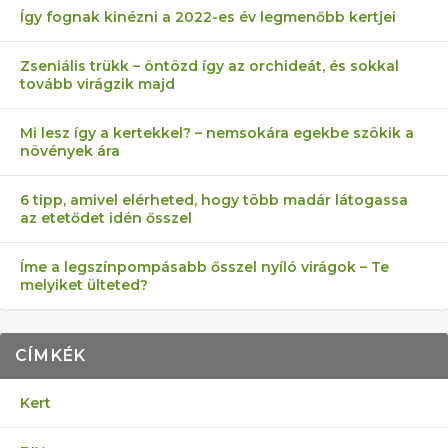
Így fognak kinézni a 2022-es év legmenőbb kertjei
Zseniális trükk – öntözd így az orchideát, és sokkal
tovább virágzik majd
Mi lesz így a kertekkel? – nemsokára egekbe szökik a
növények ára
6 tipp, amivel elérheted, hogy több madár látogassa
az etetődet idén ősszel
Íme a legszínpompásabb ősszel nyíló virágok – Te
melyiket ülteted?
CÍMKÉK
Kert