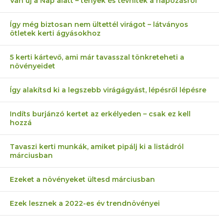
Van új a Nap alatt – tények és tévhitek a napozásról
Így még biztosan nem ültettél virágot – látványos
ötletek kerti ágyásokhoz
5 kerti kártevő, ami már tavasszal tönkreteheti a
növényeidet
Így alakítsd ki a legszebb virágágyást, lépésről lépésre
Indíts burjánzó kertet az erkélyeden – csak ez kell
hozzá
Tavaszi kerti munkák, amiket pipálj ki a listádról
márciusban
Ezeket a növényeket ültesd márciusban
Ezek lesznek a 2022-es év trendnövényei