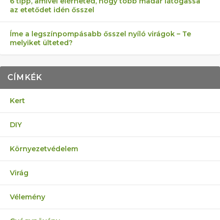
6 tipp, amivel elérheted, hogy több madár látogassa
az etetődet idén ősszel
Íme a legszínpompásabb ősszel nyíló virágok – Te
melyiket ülteted?
CÍMKÉK
Kert
DIY
Környezetvédelem
Virág
Vélemény