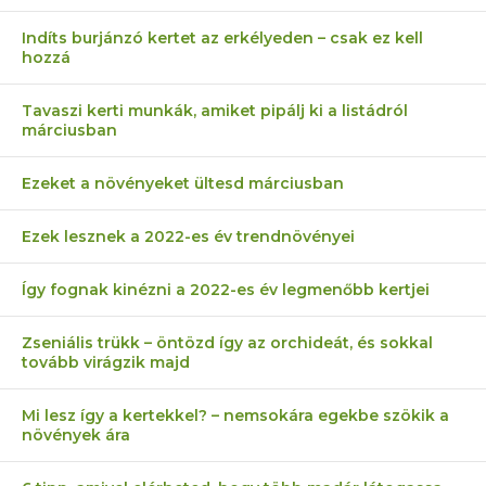
Indíts burjánzó kertet az erkélyeden – csak ez kell
hozzá
Tavaszi kerti munkák, amiket pipálj ki a listádról
márciusban
Ezeket a növényeket ültesd márciusban
Ezek lesznek a 2022-es év trendnövényei
Így fognak kinézni a 2022-es év legmenőbb kertjei
Zseniális trükk – öntözd így az orchideát, és sokkal
tovább virágzik majd
Mi lesz így a kertekkel? – nemsokára egekbe szökik a
növények ára