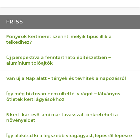
FRISS
Fűnyírók kertméret szerint: melyik típus illik a
telkedhez?
Új perspektíva a fenntartható építészetben –
alumínium tolóajtók
Van új a Nap alatt – tények és tévhitek a napozásról
Így még biztosan nem ültettél virágot – látványos
ötletek kerti ágyásokhoz
5 kerti kártevő, ami már tavasszal tönkreteheti a
növényeidet
Így alakítsd ki a legszebb virágágyást, lépésről lépésre