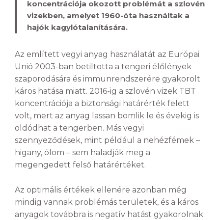
koncentrációja okozott problémát a szlovén
vizekben, amelyet 1960-óta használtak a
hajók kagylótalanítására.
Az említett vegyi anyag használatát az Európai
Unió 2003-ban betiltotta a tengeri élőlények
szaporodására és immunrendszerére gyakorolt
káros hatása miatt. 2016-ig a szlovén vizek TBT
koncentrációja a biztonsági határérték felett
volt, mert az anyag lassan bomlik le és évekig is
oldódhat a tengerben. Más vegyi
szennyeződések, mint például a nehézfémek –
higany, ólom – sem haladják meg a
megengedett felső határértéket.
Az optimális értékek ellenére azonban még
mindig vannak problémás területek, és a káros
anyagok továbbra is negatív hatást gyakorolnak