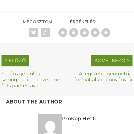
MEGOSZTOM:
ÉRTÉKELÉS:
ELŐZŐ
KÖVETKEZŐ
Fotón a jelenlegi
A legszebb geometriai
szmoghatár: na ezért ne
formát alkotó növények
fűts parkettával!
ABOUT THE AUTHOR
Prokop Hetti