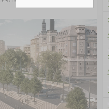
rdenista
|