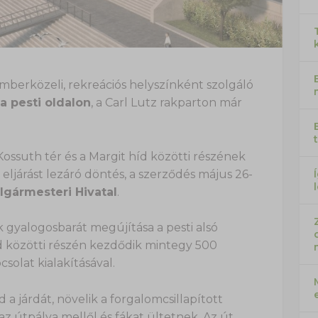
mberközeli, rekreációs helyszínként szolgáló
a pesti oldalon
, a Carl Lutz rakparton már
Kossuth tér és a Margit híd közötti részének
eljárást lezáró döntés, a szerződés május 26-
lgármesteri Hivatal
.
k gyalogosbarát megújítása a pesti alsó
íd közötti részén kezdődik mintegy 500
solat kialakításával.
 a járdát, növelik a forgalomcsillapított
 az útpálya mellől és fákat ültetnek. Az út