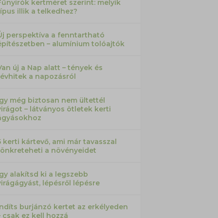
Fűnyírók kertméret szerint: melyik
típus illik a telkedhez?
Új perspektíva a fenntartható
építészetben – alumínium tolóajtók
Van új a Nap alatt – tények és
tévhitek a napozásról
Így még biztosan nem ültettél
virágot – látványos ötletek kerti
ágyásokhoz
5 kerti kártevő, ami már tavasszal
tönkreteheti a növényeidet
Így alakítsd ki a legszebb
virágágyást, lépésről lépésre
Indíts burjánzó kertet az erkélyeden
– csak ez kell hozzá