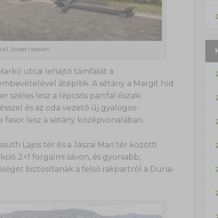
tall József rakpart
arkó utcai lehajtó támfalát a
mbevételével átépítik. A sétány a Margit híd
széles lesz a lépcsős partfal északi
ésszel és az oda vezető új gyalogos-
re fasor lesz a sétány középvonalában.
suth Lajos tér és a Jászai Mari tér közötti
ió 2×1 forgalmi sávon, és gyorsabb,
séget biztosítanak a felső rakpartról a Duna-