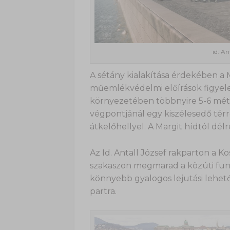
id. An
A sétány kialakítása érdekében a M
műemlékvédelmi előírások figyele
környezetében többnyire 5-6 méter 
végpontjánál egy kiszélesedő térr
átkelőhellyel. A Margit hídtól dél
Az Id. Antall József rakparton a Kos
szakaszon megmarad a közúti funkc
könnyebb gyalogos lejutási lehető
partra.