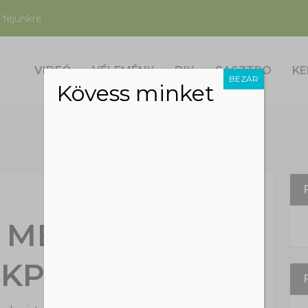
 fejünkre
VIDEÓ
VÉLEMÉNY
DIY
GASZTRO
KE
BEZÁR
Kövess minket
 MEG A PESTI
KPART