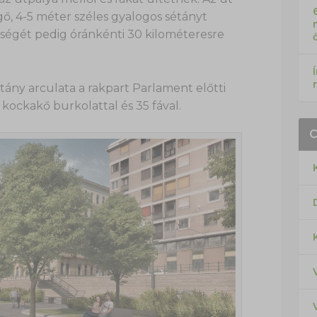
gő, 4-5 méter széles gyalogos sétányt
sségét pedig óránkénti 30 kilométeresre
tány arculata a rakpart Parlament előtti
 kockakő burkolattal és 35 fával.