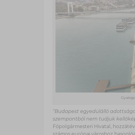
Gyalogo
“Budapest egyedülálló adottságo
szempontból nem tudjuk kellőké
Főpolgármesteri Hivatal, hozzátév
számos európai városhoz hasonlóan