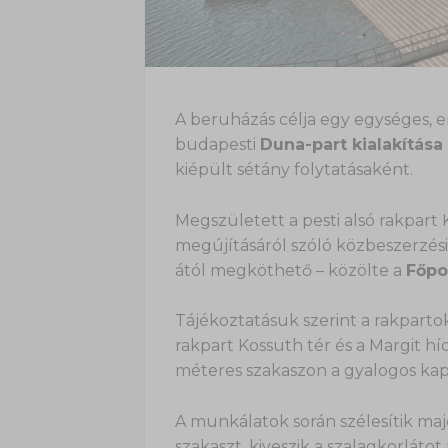
A beruházás célja egy egységes, e
budapesti
Duna-part kialakítása 
kiépült sétány folytatásaként.
Megszületett a pesti alsó rakpart 
megújításáról szóló közbeszerzési 
ától megköthető – közölte a
Főpo
Tájékoztatásuk szerint a rakparto
rakpart Kossuth tér és a Margit h
méteres szakaszon a gyalogos kapc
A munkálatok során szélesítik majd
szakaszt, kiveszik a szalagkorlátot