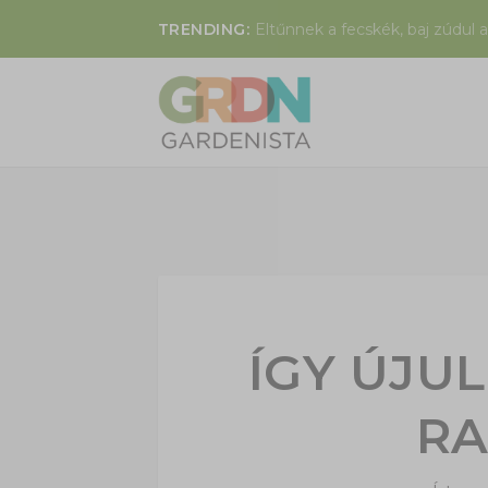
TRENDING:
Eltűnnek a fecskék, baj zúdul a
ÍGY ÚJUL
RA