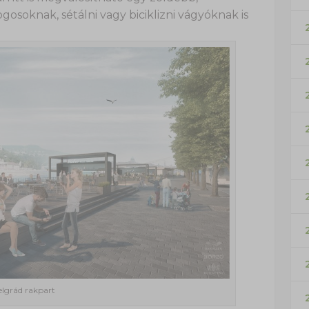
gosoknak, sétálni vagy biciklizni vágyóknak is
elgrád rakpart