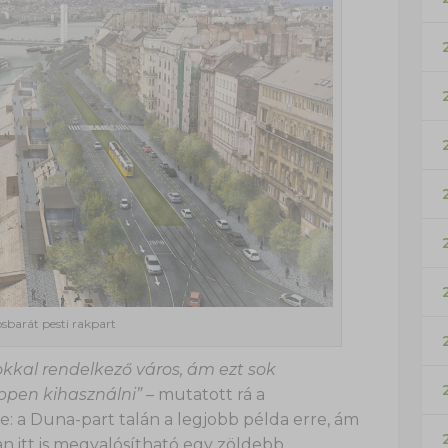
sbarát pesti rakpart
kkal rendelkező város, ám ezt sok
ppen kihasználni”
– mutatott rá a
e: a Duna-part talán a legjobb példa erre, ám
 itt is megvalósítható egy zöldebb,