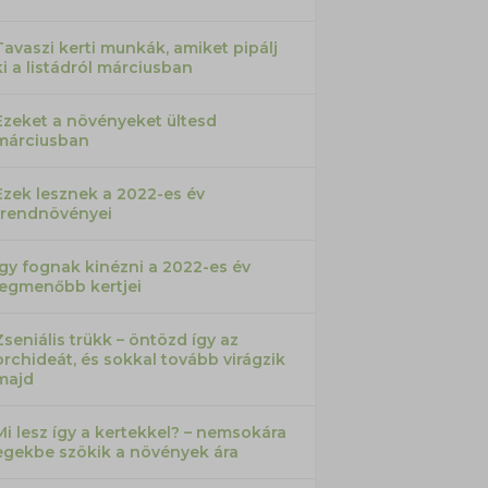
Tavaszi kerti munkák, amiket pipálj
ki a listádról márciusban
Ezeket a növényeket ültesd
márciusban
Ezek lesznek a 2022-es év
trendnövényei
Így fognak kinézni a 2022-es év
legmenőbb kertjei
Zseniális trükk – öntözd így az
orchideát, és sokkal tovább virágzik
majd
Mi lesz így a kertekkel? – nemsokára
egekbe szökik a növények ára