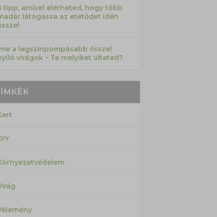
6 tipp, amivel elérheted, hogy több
madár látogassa az etetődet idén
ősszel
Íme a legszínpompásabb ősszel
nyíló virágok – Te melyiket ülteted?
CÍMKÉK
Kert
DIY
Környezetvédelem
Virág
Vélemény