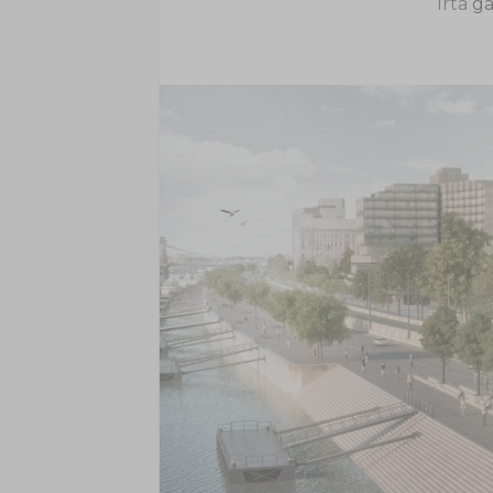
Írta
ga