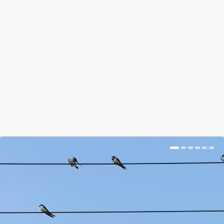
MEGFIZETHETŐ TIPP A HÉTRE!
by
Bognár Emese
|
Aug 2, 2017
|
Magazin
|
0
|
Csinos csajok, és olcsó hűsölési lehetőségek a
kánikulára.
BŐVEBBEN