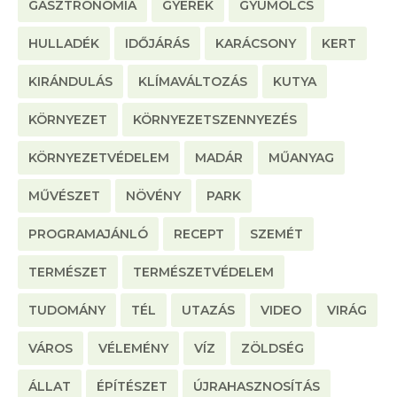
GASZTRONÓMIA
GYEREK
GYÜMÖLCS
HULLADÉK
IDŐJÁRÁS
KARÁCSONY
KERT
KIRÁNDULÁS
KLÍMAVÁLTOZÁS
KUTYA
KÖRNYEZET
KÖRNYEZETSZENNYEZÉS
KÖRNYEZETVÉDELEM
MADÁR
MŰANYAG
MŰVÉSZET
NÖVÉNY
PARK
PROGRAMAJÁNLÓ
RECEPT
SZEMÉT
TERMÉSZET
TERMÉSZETVÉDELEM
TUDOMÁNY
TÉL
UTAZÁS
VIDEO
VIRÁG
VÁROS
VÉLEMÉNY
VÍZ
ZÖLDSÉG
ÁLLAT
ÉPÍTÉSZET
ÚJRAHASZNOSÍTÁS