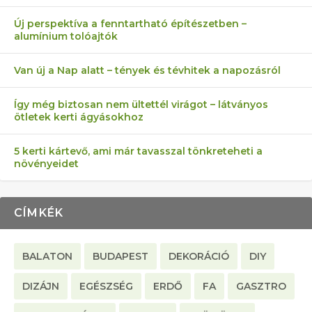
AZ ÖNELLÁTÁS 13 PONTJA
6 LEGJOBB NÖVÉNY SZOMSZÉD
MÁRPEDIG A TŰZIJÁTÉK NEM MENŐ!
AKI ELDOBÁLJA A CIGICSIKKEKET,
FÉLREÉRTETT KERTÉSZKEDÉS:
Új perspektíva a fenntartható építészetben –
alumínium tolóajtók
KEZDŐKNEK
ELLEN
AZ EGY KÖ…
TÉRKŐ ÉS MURVA
Van új a Nap alatt – tények és tévhitek a napozásról
Így még biztosan nem ültettél virágot – látványos
ötletek kerti ágyásokhoz
5 kerti kártevő, ami már tavasszal tönkreteheti a
növényeidet
CÍMKÉK
BALATON
BUDAPEST
DEKORÁCIÓ
DIY
DIZÁJN
EGÉSZSÉG
ERDŐ
FA
GASZTRO