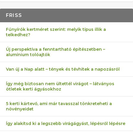
FRISS
Fűnyírók kertméret szerint: melyik típus illik a
telkedhez?
Új perspektíva a fenntartható építészetben –
alumínium tolóajtók
Van új a Nap alatt – tények és tévhitek a napozásról
Így még biztosan nem ültettél virágot – látványos
ötletek kerti ágyásokhoz
5 kerti kártevő, ami már tavasszal tönkreteheti a
növényeidet
Így alakítsd ki a legszebb virágágyást, lépésről lépésre