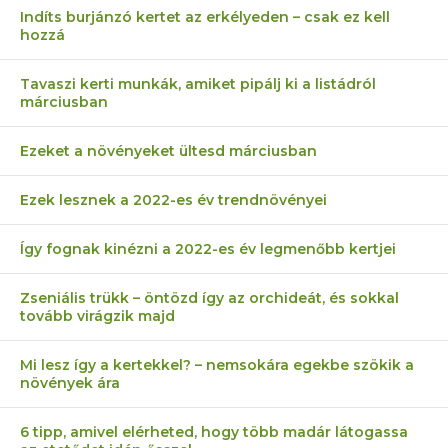
Indíts burjánzó kertet az erkélyeden – csak ez kell
hozzá
Tavaszi kerti munkák, amiket pipálj ki a listádról
márciusban
Ezeket a növényeket ültesd márciusban
Ezek lesznek a 2022-es év trendnövényei
Így fognak kinézni a 2022-es év legmenőbb kertjei
Zseniális trükk – öntözd így az orchideát, és sokkal
tovább virágzik majd
Mi lesz így a kertekkel? – nemsokára egekbe szökik a
növények ára
6 tipp, amivel elérheted, hogy több madár látogassa