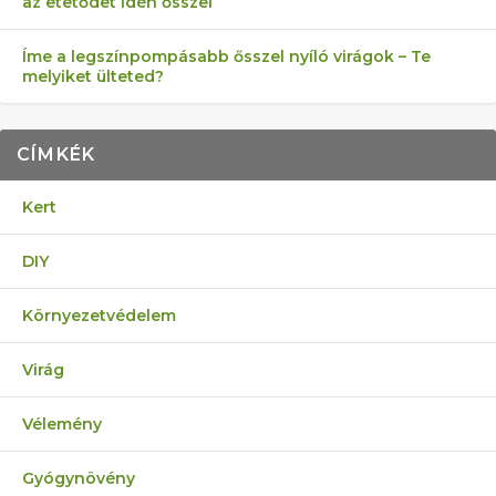
az etetődet idén ősszel
Íme a legszínpompásabb ősszel nyíló virágok – Te
melyiket ülteted?
CÍMKÉK
Kert
DIY
Környezetvédelem
Virág
Vélemény
Gyógynövény