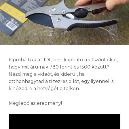
Kipróbáltuk a LIDL-ben kapható metszőollókat,
hogy mit árulnak 780 forint és 1500 között?
Nézd meg a videót, és kiderül, ha
otthonhagytad a tízezres ollót, egy ilyennel is
kihúzod-e a hétvégét a telken.
Meglepő az eredmény!