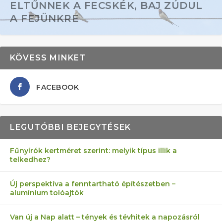
ELTŰNNEK A FECSKÉK, BAJ ZÚDUL
A FEJÜNKRE
KÖVESS MINKET
FACEBOOK
LEGUTÓBBI BEJEGYTÉSEK
Fűnyírók kertméret szerint: melyik típus illik a
telkedhez?
AZ ÖNELLÁTÁS 13 PONTJA
6 LEGJOBB NÖVÉNY SZOMSZÉD
FÉLREÉRTETT KERTÉSZKEDÉS:
AKI ELDOBÁLJA A CIGICSIKKEKET,
MÁRPEDIG A TŰZIJÁTÉK NEM MENŐ!
Új perspektíva a fenntartható építészetben –
alumínium tolóajtók
KEZDŐKNEK
ELLEN
TÉRKŐ ÉS MURVA
AZ EGY KÖ…
Van új a Nap alatt – tények és tévhitek a napozásról