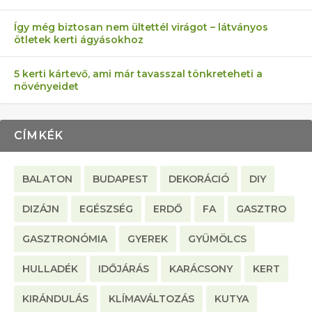
Így még biztosan nem ültettél virágot – látványos
ötletek kerti ágyásokhoz
5 kerti kártevő, ami már tavasszal tönkreteheti a
növényeidet
CÍMKÉK
BALATON
BUDAPEST
DEKORÁCIÓ
DIY
DIZÁJN
EGÉSZSÉG
ERDŐ
FA
GASZTRO
GASZTRONÓMIA
GYEREK
GYÜMÖLCS
HULLADÉK
IDŐJÁRÁS
KARÁCSONY
KERT
KIRÁNDULÁS
KLÍMAVÁLTOZÁS
KUTYA