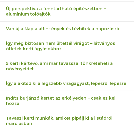
Új perspektíva a fenntartható építészetben –
alumínium tolóajtók
Van új a Nap alatt – tények és tévhitek a napozásról
Így még biztosan nem ültettél virágot – látványos
ötletek kerti ágyásokhoz
5 kerti kártevő, ami már tavasszal tönkreteheti a
növényeidet
Így alakítsd ki a legszebb virágágyást, lépésről lépésre
Indíts burjánzó kertet az erkélyeden – csak ez kell
hozzá
Tavaszi kerti munkák, amiket pipálj ki a listádról
márciusban