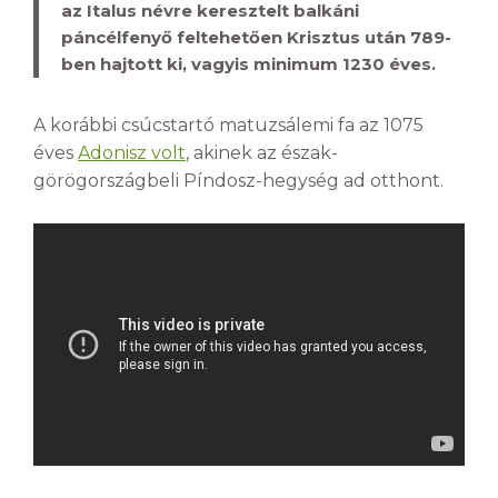
az Italus névre keresztelt balkáni
páncélfenyő feltehetően Krisztus után 789-
ben hajtott ki, vagyis minimum 1230 éves.
A korábbi csúcstartó matuzsálemi fa az 1075
éves
Adonisz volt
, akinek az észak-
görögországbeli Píndosz-hegység ad otthont.