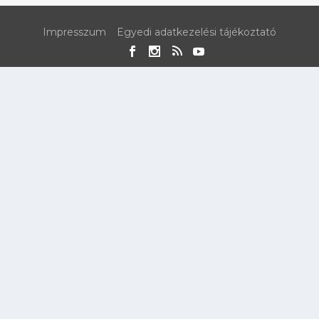
Impresszum
Egyedi adatkezelési tájékoztató