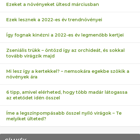
Ezeket a növényeket ültesd márciusban
Ezek lesznek a 2022-es év trendnövényei
Így fognak kinézni a 2022-es év legmenőbb kertjei
Zseniális trükk – öntözd így az orchideát, és sokkal
tovább virágzik majd
Mi lesz így a kertekkel? – nemsokára egekbe szökik a
növények ára
6 tipp, amivel elérheted, hogy több madár látogassa
az etetődet idén ősszel
Íme a legszínpompásabb ősszel nyíló virágok – Te
melyiket ülteted?