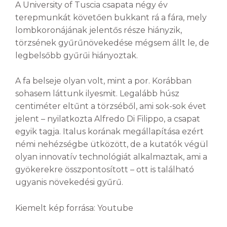
A University of Tuscia csapata négy év
terepmunkát követően bukkant rá a fára, mely
lombkoronájának jelentős része hiányzik,
törzsének gyűrűnövekedése mégsem állt le, de
legbelsőbb gyűrűi hiányoztak.
A fa belseje olyan volt, mint a por. Korábban
sohasem láttunk ilyesmit. Legalább húsz
centiméter eltűnt a törzséből, ami sok-sok évet
jelent – nyilatkozta Alfredo Di Filippo, a csapat
egyik tagja. Italus korának megállapítása ezért
némi nehézségbe ütközött, de a kutatók végül
olyan innovatív technológiát alkalmaztak, ami a
gyökerekre összpontosított – ott is található
ugyanis növekedési gyűrű.
Kiemelt kép forrása: Youtube