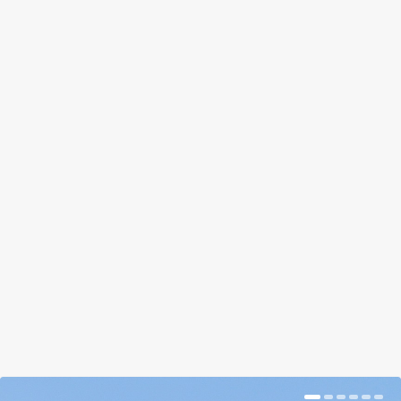
SZIVÁRVÁNY FOLYIK A YOSEMITE
VÍZESÉSBŐL
by
Tálas Ági
|
május 1, 2018
|
Magazin
|
0
|
Megvan az érzés, mikor szembetalálod magadat
egy természeti csodával, és szájtátva bámulod, és
azt...
BŐVEBBEN