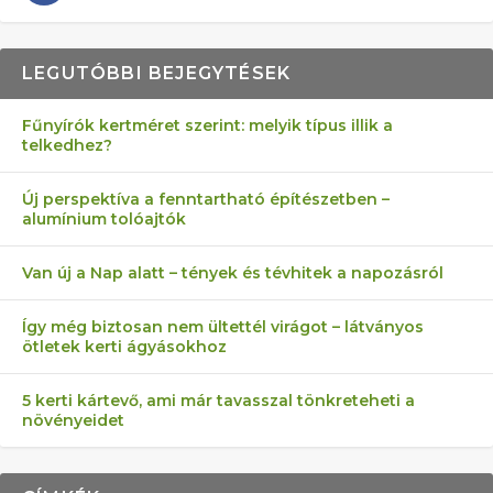
LEGUTÓBBI BEJEGYTÉSEK
Fűnyírók kertméret szerint: melyik típus illik a
telkedhez?
AZ ÖNELLÁTÁS 13 PONTJA
6 LEGJOBB NÖVÉNY SZOMSZÉD
MÁRPEDIG A TŰZIJÁTÉK NEM MENŐ!
FÉLREÉRTETT KERTÉSZKEDÉS:
AKI ELDOBÁLJA A CIGICSIKKEKET,
Új perspektíva a fenntartható építészetben –
alumínium tolóajtók
KEZDŐKNEK
ELLEN
TÉRKŐ ÉS MURVA
AZ EGY KÖ…
Van új a Nap alatt – tények és tévhitek a napozásról
Így még biztosan nem ültettél virágot – látványos
ötletek kerti ágyásokhoz
5 kerti kártevő, ami már tavasszal tönkreteheti a
növényeidet