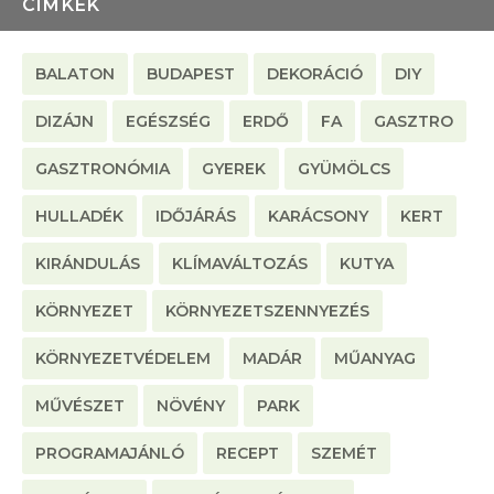
CÍMKÉK
BALATON
BUDAPEST
DEKORÁCIÓ
DIY
DIZÁJN
EGÉSZSÉG
ERDŐ
FA
GASZTRO
GASZTRONÓMIA
GYEREK
GYÜMÖLCS
HULLADÉK
IDŐJÁRÁS
KARÁCSONY
KERT
KIRÁNDULÁS
KLÍMAVÁLTOZÁS
KUTYA
KÖRNYEZET
KÖRNYEZETSZENNYEZÉS
KÖRNYEZETVÉDELEM
MADÁR
MŰANYAG
MŰVÉSZET
NÖVÉNY
PARK
PROGRAMAJÁNLÓ
RECEPT
SZEMÉT