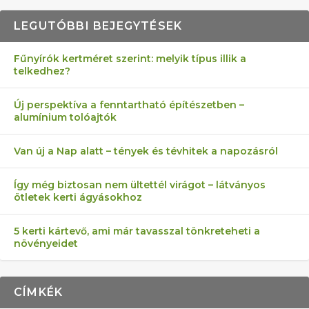
LEGUTÓBBI BEJEGYTÉSEK
Fűnyírók kertméret szerint: melyik típus illik a
telkedhez?
AZ ÖNELLÁTÁS 13 PONTJA
6 LEGJOBB NÖVÉNY SZOMSZÉD
MÁRPEDIG A TŰZIJÁTÉK NEM MENŐ!
AKI ELDOBÁLJA A CIGICSIKKEKET,
FÉLREÉRTETT KERTÉSZKEDÉS:
Új perspektíva a fenntartható építészetben –
alumínium tolóajtók
KEZDŐKNEK
ELLEN
AZ EGY KÖ…
TÉRKŐ ÉS MURVA
Van új a Nap alatt – tények és tévhitek a napozásról
Így még biztosan nem ültettél virágot – látványos
ötletek kerti ágyásokhoz
5 kerti kártevő, ami már tavasszal tönkreteheti a
növényeidet
CÍMKÉK