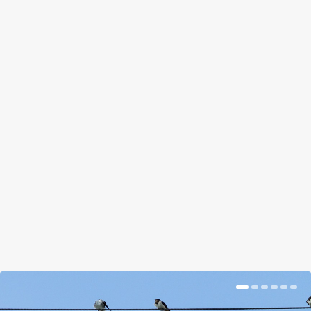
A 9 LEGJOBB NÖVÉNY BETÖRŐ
ELLEN
by
Kiss Gábor
|
Oct 17, 2018
|
Magazin
|
0
|
Azt mondják, a férfiak kevésbé bírják a fájdalmat,
mint a nők. Nos, ha így nézzük akkor én aztán igazi
férfi vagyok, mert mikor a tűztövis összeszurkál, az
nekem cefetül szokott fájni.
BŐVEBBEN