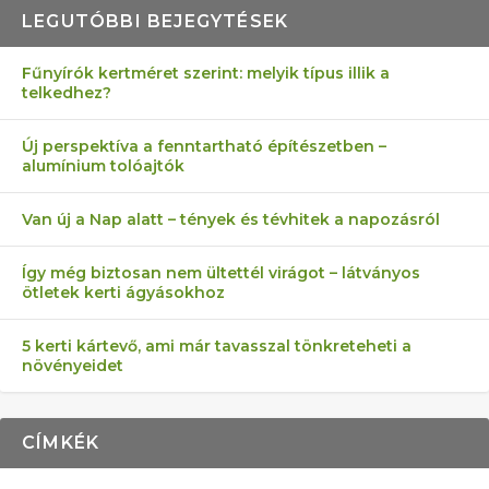
LEGUTÓBBI BEJEGYTÉSEK
Fűnyírók kertméret szerint: melyik típus illik a
telkedhez?
AZ ÖNELLÁTÁS 13 PONTJA
6 LEGJOBB NÖVÉNY SZOMSZÉD
FÉLREÉRTETT KERTÉSZKEDÉS:
AKI ELDOBÁLJA A CIGICSIKKEKET,
MÁRPEDIG A TŰZIJÁTÉK NEM MENŐ!
Új perspektíva a fenntartható építészetben –
alumínium tolóajtók
KEZDŐKNEK
ELLEN
TÉRKŐ ÉS MURVA
AZ EGY KÖ…
Van új a Nap alatt – tények és tévhitek a napozásról
Így még biztosan nem ültettél virágot – látványos
ötletek kerti ágyásokhoz
5 kerti kártevő, ami már tavasszal tönkreteheti a
növényeidet
CÍMKÉK