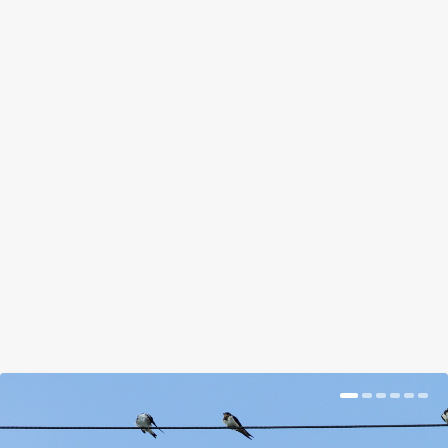
HA MÁR UNOD A TARKABABOT,
AKKOR ITT A MUNGÓ, AZ EDEMAME
ÉS A BÍBOR KIRÁLYNŐ
by
Tálas Ági
|
Nov 21, 2017
|
Hír
|
0
|
Piedone óta tudjuk, hogy a hagymás bab mindent
visz. A nagy pofonosztónak igaza is volt, ugyanis a...
BŐVEBBEN