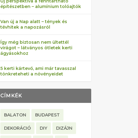
Új perspektíva a fenntartható
építészetben – alumínium tolóajtók
Van új a Nap alatt – tények és
tévhitek a napozásról
Így még biztosan nem ültettél
virágot – látványos ötletek kerti
ágyásokhoz
5 kerti kártevő, ami már tavasszal
tönkreteheti a növényeidet
CÍMKÉK
BALATON
BUDAPEST
DEKORÁCIÓ
DIY
DIZÁJN