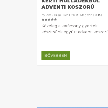
KERTI HULLADÉKBÓL
ADVENTI KOSZORÚ
by
Pisák Brigi
|
Dec 1, 2018
|
Magazin
|
0
|
Közeleg a karácsony, gyertek
készítsünk együtt adventi koszorú
BŐVEBBEN