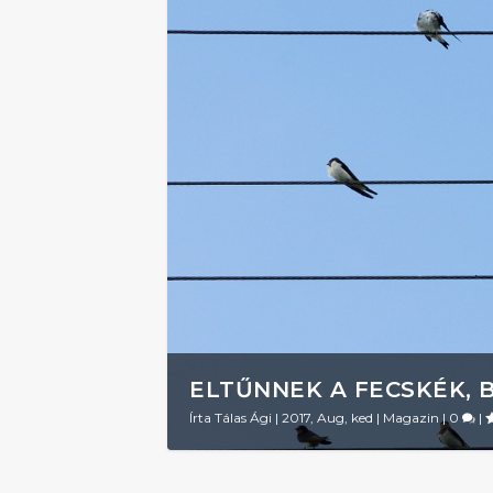
ELTŰNNEK A FECSKÉK, 
Írta
Tálas Ági
|
2017, Aug, ked
|
Magazin
|
0
|