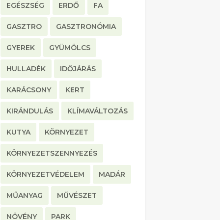
EGÉSZSÉG
ERDŐ
FA
GASZTRO
GASZTRONÓMIA
GYEREK
GYÜMÖLCS
HULLADÉK
IDŐJÁRÁS
KARÁCSONY
KERT
KIRÁNDULÁS
KLÍMAVÁLTOZÁS
KUTYA
KÖRNYEZET
KÖRNYEZETSZENNYEZÉS
KÖRNYEZETVÉDELEM
MADÁR
MŰANYAG
MŰVÉSZET
NÖVÉNY
PARK