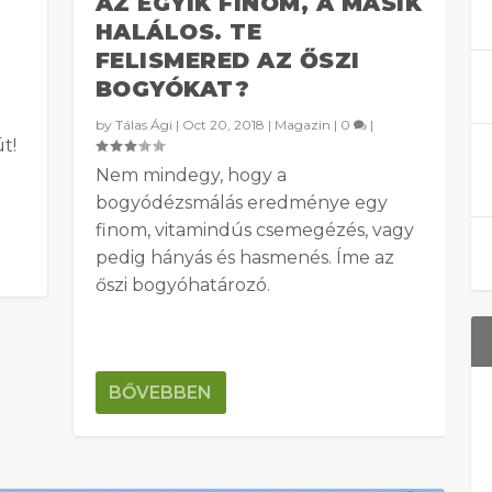
AZ EGYIK FINOM, A MÁSIK
HALÁLOS. TE
FELISMERED AZ ŐSZI
BOGYÓKAT?
by
Tálas Ági
|
Oct 20, 2018
|
Magazin
|
0
|
t!
Nem mindegy, hogy a
bogyódézsmálás eredménye egy
finom, vitamindús csemegézés, vagy
pedig hányás és hasmenés. Íme az
őszi bogyóhatározó.
BŐVEBBEN