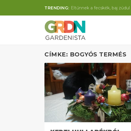
TRENDING:
Eltűnnek a fecskék, baj zúdul 
CÍMKE: BOGYÓS TERMÉS