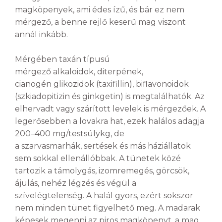
magköpenyek, ami édes ízű, és bár ez nem
mérgező, a benne rejlő keserű mag viszont
annál inkább.
Mérgében taxán típusú
mérgező alkaloidok, diterpének,
cianogén glikozidok (taxifillin), biflavonoidok
(szkiadopitizin és ginkgetin) is megtalálhatók. Az
elhervadt vagy szárított levelek is mérgezőek. A
legerősebben a lovakra hat, ezek halálos adagja
200–400 mg/testsúlykg, de
a szarvasmarhák, sertések és más háziállatok
sem sokkal ellenállóbbak.
A tünetek közé
tartozik a támolygás, izomremegés, görcsök,
ájulás, nehéz légzés és végül a
szívelégtelenség. A halál gyors, ezért sokszor
nem minden tünet figyelhető meg. A madarak
képesek megenni az piros magköpenyt, a mag