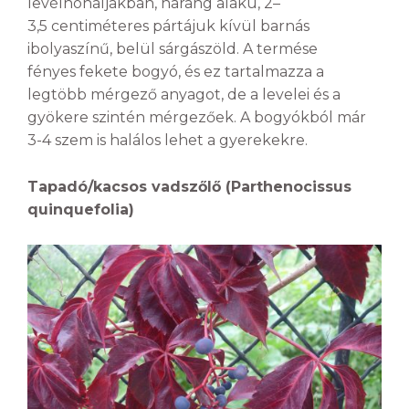
levélhónaljakban, harang alakú, 2–
3,5 centiméteres pártájuk kívül barnás
ibolyaszínű, belül sárgászöld. A termése
fényes fekete bogyó, és ez tartalmazza a
legtöbb mérgező anyagot, de a levelei és a
gyökere szintén mérgezőek. A bogyókból már
3-4 szem is halálos lehet a gyerekekre.
Tapadó/kacsos vadszőlő (Parthenocissus
quinquefolia)