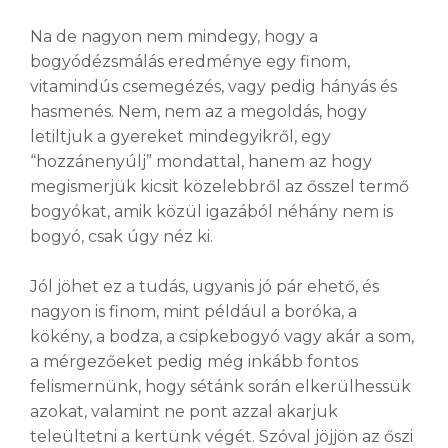
Na de nagyon nem mindegy, hogy a
bogyódézsmálás eredménye egy finom,
vitamindús csemegézés, vagy pedig hányás és
hasmenés. Nem, nem az a megoldás, hogy
letiltjuk a gyereket mindegyikről, egy
“hozzánenyúlj” mondattal, hanem az hogy
megismerjük kicsit közelebbről az ősszel termő
bogyókat, amik közül igazából néhány nem is
bogyó, csak úgy néz ki.
Jól jöhet ez a tudás, ugyanis jó pár ehető, és
nagyon is finom, mint például a boróka, a
kökény, a bodza, a csipkebogyó vagy akár a som,
a mérgezőeket pedig még inkább fontos
felismernünk, hogy sétánk során elkerülhessük
azokat, valamint ne pont azzal akarjuk
teleültetni a kertünk végét. Szóval jöjjön az őszi