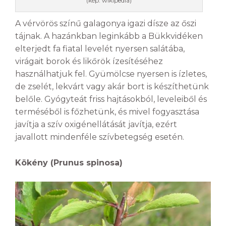
(kép: wikipedia)
A vérvörös színű galagonya igazi dísze az őszi
tájnak. A hazánkban leginkább a Bükkvidéken
elterjedt fa fiatal levelét nyersen salátába,
virágait borok és likőrök ízesítéséhez
használhatjuk fel. Gyümölcse nyersen is ízletes,
de zselét, lekvárt vagy akár bort is készíthetünk
belőle. Gyógyteát friss hajtásokból, leveleiből és
terméséből is főzhetünk, és mivel fogyasztása
javítja a szív oxigénellátását javítja, ezért
javallott mindenféle szívbetegség esetén.
Kökény (Prunus spinosa)