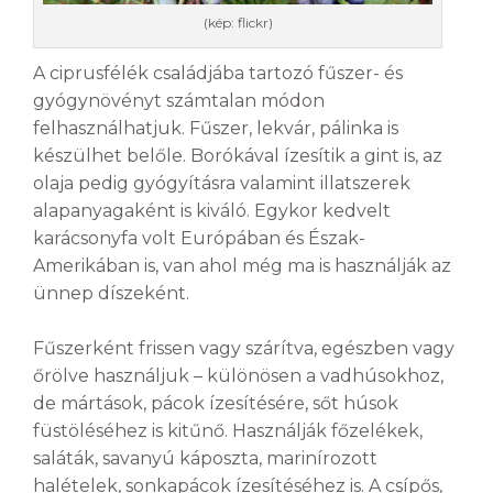
(kép: flickr)
A ciprusfélék családjába tartozó fűszer- és
gyógynövényt számtalan módon
felhasználhatjuk. Fűszer, lekvár, pálinka is
készülhet belőle. Borókával ízesítik a gint is, az
olaja pedig gyógyításra valamint illatszerek
alapanyagaként is kiváló. Egykor kedvelt
karácsonyfa volt Európában és Észak-
Amerikában is, van ahol még ma is használják az
ünnep díszeként.
Fűszerként frissen vagy szárítva, egészben vagy
őrölve használjuk – különösen a vadhúsokhoz,
de mártások, pácok ízesítésére, sőt húsok
füstöléséhez is kitűnő. Használják főzelékek,
saláták, savanyú káposzta, marinírozott
halételek, sonkapácok ízesítéséhez is. A csípős,