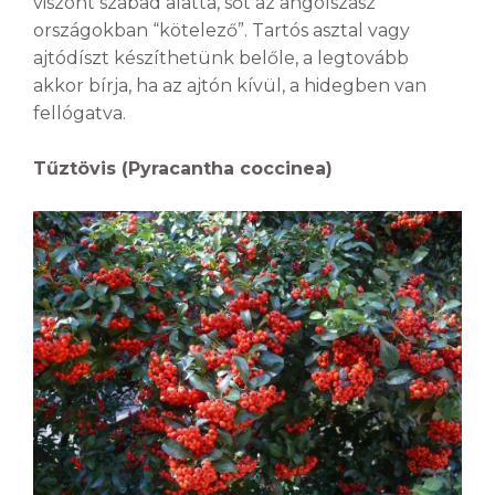
viszont szabad alatta, sőt az angolszász
országokban “kötelező”. Tartós asztal vagy
ajtódíszt készíthetünk belőle, a legtovább
akkor bírja, ha az ajtón kívül, a hidegben van
fellógatva.
Tűztövis (Pyracantha coccinea)