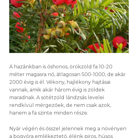
A hazánkban is őshonos, örökzöld fa 10-20
méter magasra nő, átlagosan 500-1000, de akár
2000 évig is él. Vékony, hajlékony hajtásai
vannak, amik akár három évig is zöldek
maradnak. A sötétzöld lándzsás levelei
rendkívül mérgezőek, de nem csak azok,
hanem a fa szinte minden része.
Nyár végén és ősszel jelennek meg a növényen
a bogyóra emlékeztető, élénk piros, húsos