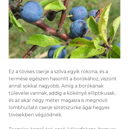
Ez a tövises cserje a szilva egyik rokona, és a
termése egészen hasonlít a borókához, viszont
annál sokkal nagyobb. Amíg a borókának
tűlevelei vannak, addig a kökényé elliptikusak,
és az akár négy méter magasra is megnövő
lombhullató cserje sötétszürke ágai hegyes
tövisekben végződnek.