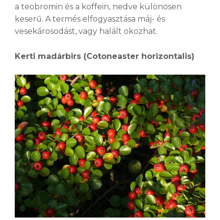
a teobromin és a koffein, nedve különösen
keserű. A termés elfogyasztása máj- és
vesekárosodást, vagy halált okozhat.
Kerti madárbirs (Cotoneaster horizontalis)