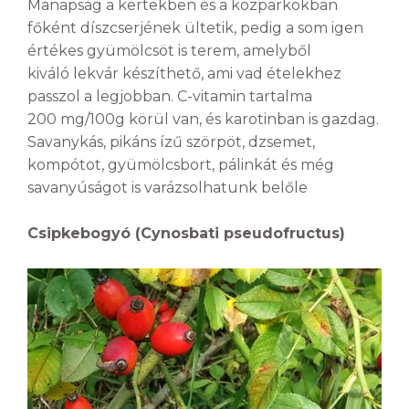
Manapság a kertekben és a közparkokban
főként díszcserjének ültetik, pedig a som igen
értékes gyümölcsöt is terem, amelyből
kiváló lekvár készíthető, ami vad ételekhez
passzol a legjobban. C-vitamin tartalma
200 mg/100g körül van, és karotinban is gazdag.
Savanykás, pikáns ízű szörpöt, dzsemet,
kompótot, gyümölcsbort, pálinkát és még
savanyúságot is varázsolhatunk belőle
Csipkebogyó (Cynosbati pseudofructus)