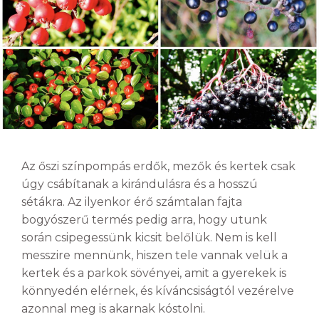
Az őszi színpompás erdők, mezők és kertek csak
úgy csábítanak a kirándulásra és a hosszú
sétákra. Az ilyenkor érő számtalan fajta
bogyószerű termés pedig arra, hogy utunk
során csipegessünk kicsit belőlük. Nem is kell
messzire mennünk, hiszen tele vannak velük a
kertek és a parkok sövényei, amit a gyerekek is
könnyedén elérnek, és kíváncsiságtól vezérelve
azonnal meg is akarnak kóstolni.