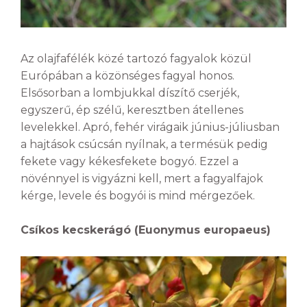
Az olajfafélék közé tartozó fagyalok közül
Európában a közönséges fagyal honos.
Elsősorban a lombjukkal díszítő cserjék,
egyszerű, ép szélű, keresztben átellenes
levelekkel. Apró, fehér virágaik június-júliusban
a hajtások csúcsán nyílnak, a termésük pedig
fekete vagy kékesfekete bogyó. Ezzel a
növénnyel is vigyázni kell, mert a fagyalfajok
kérge, levele és bogyói is mind mérgezőek.
Csíkos kecskerágó (Euonymus europaeus)