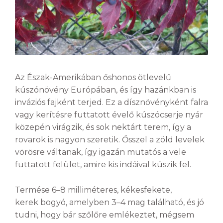
Az Észak-Amerikában őshonos ötlevelű
kúszónövény Európában, és így hazánkban is
inváziós fajként terjed. Ez a dísznövényként falra
vagy kerítésre futtatott évelő kúszócserje nyár
közepén virágzik, és sok nektárt terem, így a
rovarok is nagyon szeretik. Ősszel a zöld levelek
vörösre váltanak, így igazán mutatós a vele
futtatott felület, amire kis indáival kúszik fel.
Termése 6–8 milliméteres, kékesfekete,
kerek bogyó, amelyben 3–4 mag található, és jó
tudni, hogy bár szőlőre emlékeztet, mégsem