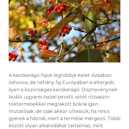
A kecskerágó-fajok legtöbbje Kelet-Ázsiában
őshonos, de néhány faj Európában is elterjedt,
ilyen a közönséges kecskerágó. Dísznövénynek
kiváló, ugyanis ősszel pirosló, sötét rózsaszín
toktermésekkel megrakott bokrai igen
mutatósak, de csak akkor ültessük, ha nincs
gyerek a háznál, mert a termése mérgező. Többi
között olyan alkaloidákat tartalmaz, mint