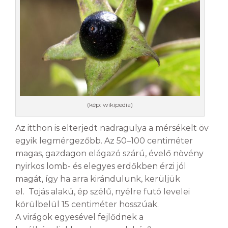
(kép: wikipedia)
Az itthon is elterjedt nadragulya a mérsékelt öv
egyik legmérgezőbb. Az 50–100 centiméter
magas, gazdagon elágazó szárú, évelő növény
nyirkos lomb- és elegyes erdőkben érzi jól
magát, így ha arra kirándulunk, kerüljük
el. Tojás alakú, ép szélű, nyélre futó levelei
körülbelül 15 centiméter hosszúak.
A virágok egyesével fejlődnek a