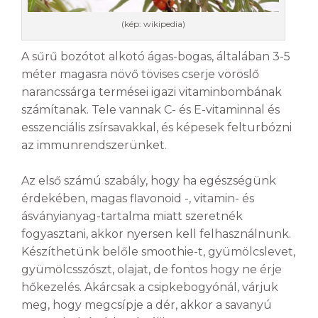
(kép: wikipedia)
A sűrű bozótot alkotó ágas-bogas, általában 3-5
méter magasra növő tövises cserje vöröslő
narancssárga termései igazi vitaminbombának
számítanak. Tele vannak C- és E-vitaminnal és
esszenciális zsírsavakkal, és képesek felturbózni
az immunrendszerünket.
Az első számú szabály, hogy ha egészségünk
érdekében, magas flavonoid -, vitamin- és
ásványianyag-tartalma miatt szeretnék
fogyasztani, akkor nyersen kell felhasználnunk.
Készíthetünk belőle smoothie-t, gyümölcslevet,
gyümölcsszószt, olajat, de fontos hogy ne érje
hőkezelés. Akárcsak a csipkebogyónál, várjuk
meg, hogy megcsípje a dér, akkor a savanyú