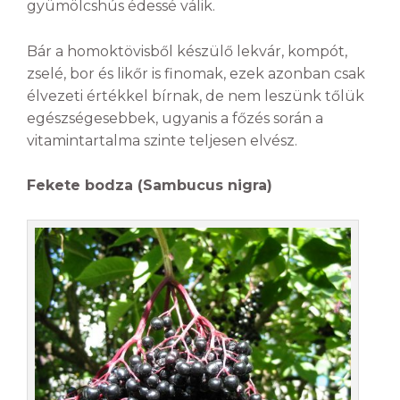
gyümölcshús édessé válik.
Bár a homoktövisből készülő lekvár, kompót,
zselé, bor és likőr is finomak, ezek azonban csak
élvezeti értékkel bírnak, de nem leszünk tőlük
egészségesebbek, ugyanis a főzés során a
vitamintartalma szinte teljesen elvész.
Fekete bodza (Sambucus nigra)