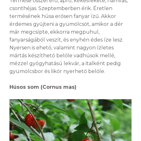
Termése ősszel érő, apró, kékesfekete, hamvas,
csonthéjas. Szeptemberben érik. Éretlen
termésének húsa erősen fanyar ízű. Akkor
érdemes gyűjteni a gyümölcsöt, amikor a dér
már megcsípte, ekkorra megpuhul,
fanyarságából veszít, és enyhén édes íze lesz.
Nyersen is ehető, valamint nagyon ízletes
mártás készíthető belőle vadhúsok mellé,
mézzel gyógyhatású lekvár, a italként pedig
gyümölcsbor és likőr nyerhető belőle.
Húsos som (Cornus mas)