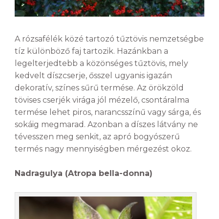
A rózsafélék közé tartozó tűztövis nemzetségbe
tíz különböző faj tartozik. Hazánkban a
legelterjedtebb a közönséges tűztövis, mely
kedvelt díszcserje, ősszel ugyanis igazán
dekoratív, színes sűrű termése. Az örökzöld
tövises cserjék virága jól mézelő, csontáralma
termése lehet piros, narancsszínű vagy sárga, és
sokáig megmarad. Azonban a díszes látvány ne
tévesszen meg senkit, az apró bogyószerű
termés nagy mennyiségben mérgezést okoz.
Nadragulya (Atropa bella-donna)