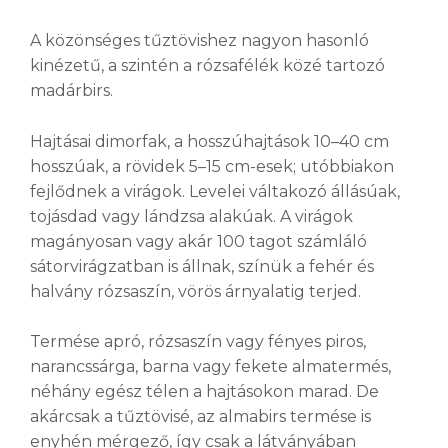
A közönséges tűztövishez nagyon hasonló
kinézetű, a szintén a rózsafélék közé tartozó
madárbirs.
Hajtásai dimorfak, a hosszúhajtások 10–40 cm
hosszúak, a rövidek 5–15 cm-esek; utóbbiakon
fejlődnek a virágok. Levelei váltakozó állásúak,
tojásdad vagy lándzsa alakúak. A virágok
magányosan vagy akár 100 tagot számláló
sátorvirágzatban is állnak, színük a fehér és
halvány rózsaszín, vörös árnyalatig terjed.
Termése apró, rózsaszín vagy fényes piros,
narancssárga, barna vagy fekete almatermés,
néhány egész télen a hajtásokon marad. De
akárcsak a tűztövisé, az almabirs termése is
enyhén mérgező, így csak a látványában