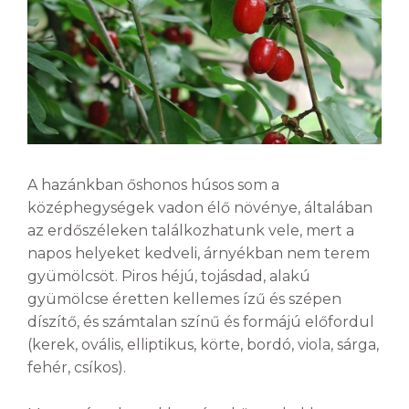
A hazánkban őshonos húsos som a
középhegységek vadon élő növénye, általában
az erdőszéleken találkozhatunk vele, mert a
napos helyeket kedveli, árnyékban nem terem
gyümölcsöt. Piros héjú, tojásdad, alakú
gyümölcse éretten kellemes ízű és szépen
díszítő, és számtalan színű és formájú előfordul
(kerek, ovális, elliptikus, körte, bordó, viola, sárga,
fehér, csíkos).