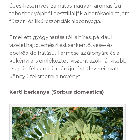
édes-kesernyés, zamatos, nagyon aromás ízű
tobozbogyójából desztillálják a borókaolajat, ami
fűszer- és likőreszenciák alapanyaga.
Emellett gyógyhatásairól is híres, például
vizelethajtó, emésztést serkentő, vese- és
epekőoldó hatású. Termése az áfonyára és a
kökényre is emlékeztet, viszont azoknál kisebb,
csupán fél centi átmérújű, és tűlevelei miatt
könnyű felismerni a növényt.
Kerti berkenye (Sorbus domestica)