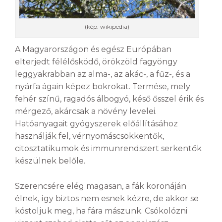
(kép: wikipedia)
A Magyarországon és egész Európában
elterjedt félélősködő, örökzöld fagyöngy
leggyakrabban az alma-, az akác-, a fűz-, és a
nyárfa ágain képez bokrokat. Termése, mely
fehér színű, ragadós álbogyó, késő ősszel érik és
mérgező, akárcsak a növény levelei.
Hatóanyagait gyógyszerek előállításához
használják fel, vérnyomáscsökkentők,
citosztatikumok és immunrendszert serkentők
készülnek belőle.
Szerencsére elég magasan, a fák koronáján
élnek, így biztos nem esnek kézre, de akkor se
kóstoljuk meg, ha fára mászunk. Csókolózni