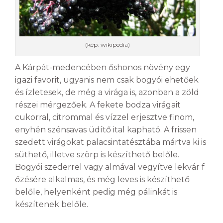
(kép: wikipedia)
A Kárpát-medencében őshonos növény egy
igazi favorit, ugyanis nem csak bogyói ehetőek
és ízletesek, de még a virága is, azonban a zöld
részei mérgezőek. A fekete bodza virágait
cukorral, citrommal és vízzel erjesztve finom,
enyhén szénsavas üdítő ital kapható. A frissen
szedett virágokat palacsintatésztába mártva ki is
süthető, illetve szörp is készíthető belőle.
Bogyói szederrel vagy almával vegyítve lekvár f
őzésére alkalmas, és még leves is készíthető
belőle, helyenként pedig még pálinkát is
készítenek belőle.