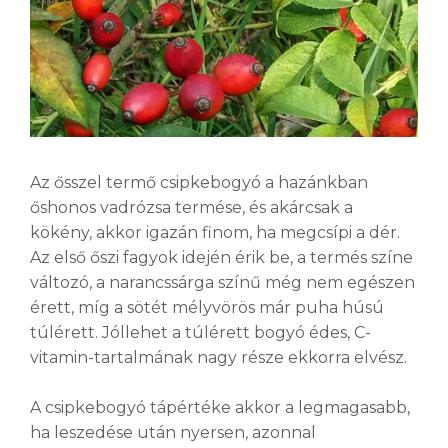
Az ősszel termő csipkebogyó a hazánkban
őshonos vadrózsa termése, és akárcsak a
kökény, akkor igazán finom, ha megcsípi a dér.
Az első őszi fagyok idején érik be, a termés színe
változó, a narancssárga színű még nem egészen
érett, míg a sötét mélyvörös már puha húsú
túlérett. Jóllehet a túlérett bogyó édes, C-
vitamin-tartalmának nagy része ekkorra elvész.
A csipkebogyó tápértéke akkor a legmagasabb,
ha leszedése után nyersen, azonnal