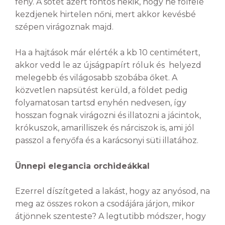
fény. A sötét azért fontos nekik, hogy ne fölfelé
kezdjenek hirtelen nőni, mert akkor kevésbé
szépen virágoznak majd.
Ha a hajtások már elérték a kb 10 centimétert,
akkor vedd le az újságpapírt róluk és helyezd
melegebb és világosabb szobába őket. A
közvetlen napsütést kerüld, a földet pedig
folyamatosan tartsd enyhén nedvesen, így
hosszan fognak virágozni és illatozni a jácintok,
krókuszok, amarilliszek és nárciszok is, ami jól
passzol a fenyőfa és a karácsonyi süti illatához.
Ünnepi elegancia orchideákkal
Ezerrel díszítgeted a lakást, hogy az anyósod, na
meg az összes rokon a csodájára járjon, mikor
átjönnek szenteste? A legtutibb módszer, hogy