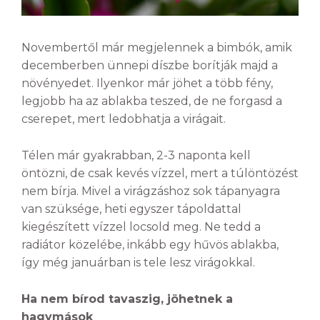
Novembertől már megjelennek a bimbók, amik
decemberben ünnepi díszbe borítják majd a
növényedet. Ilyenkor már jöhet a több fény,
legjobb ha az ablakba teszed, de ne forgasd a
cserepet, mert ledobhatja a virágait.
Télen már gyakrabban, 2-3 naponta kell
öntözni, de csak kevés vízzel, mert a túlöntözést
nem bírja. Mivel a virágzáshoz sok tápanyagra
van szüksége, heti egyszer tápoldattal
kiegészített vízzel locsold meg. Ne tedd a
radiátor közelébe, inkább egy hűvös ablakba,
így még januárban is tele lesz virágokkal.
Ha nem bírod tavaszig, jöhetnek a
hagymások