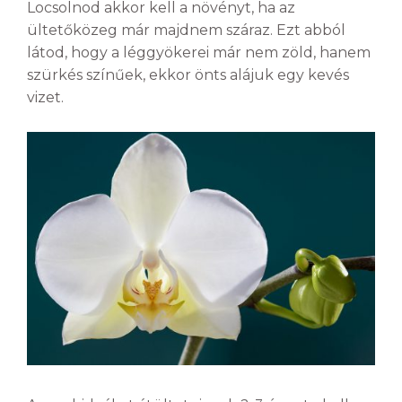
Locsolnod akkor kell a növényt, ha az
ültetőközeg már majdnem száraz. Ezt abból
látod, hogy a léggyökerei már nem zöld, hanem
szürkés színűek, ekkor önts alájuk egy kevés
vizet.