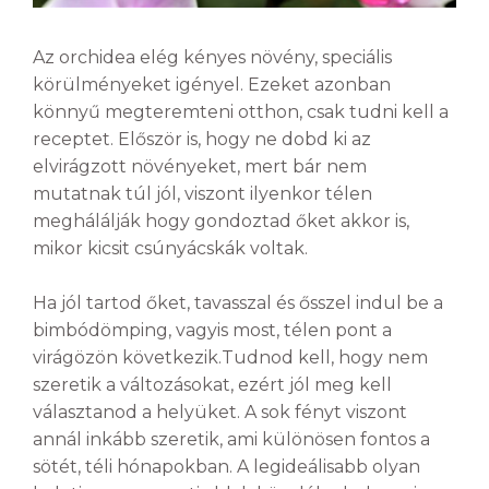
Az orchidea elég kényes növény, speciális
körülményeket igényel. Ezeket azonban
könnyű megteremteni otthon, csak tudni kell a
receptet. Először is, hogy ne dobd ki az
elvirágzott növényeket, mert bár nem
mutatnak túl jól, viszont ilyenkor télen
meghálálják hogy gondoztad őket akkor is,
mikor kicsit csúnyácskák voltak.
Ha jól tartod őket, tavasszal és ősszel indul be a
bimbódömping, vagyis most, télen pont a
virágözön következik.Tudnod kell, hogy nem
szeretik a változásokat, ezért jól meg kell
választanod a helyüket. A sok fényt viszont
annál inkább szeretik, ami különösen fontos a
sötét, téli hónapokban. A legideálisabb olyan