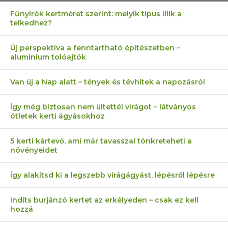
Fűnyírók kertméret szerint: melyik típus illik a
telkedhez?
Új perspektíva a fenntartható építészetben –
alumínium tolóajtók
Van új a Nap alatt – tények és tévhitek a napozásról
Így még biztosan nem ültettél virágot – látványos
ötletek kerti ágyásokhoz
5 kerti kártevő, ami már tavasszal tönkreteheti a
növényeidet
Így alakítsd ki a legszebb virágágyást, lépésről lépésre
Indíts burjánzó kertet az erkélyeden – csak ez kell
hozzá