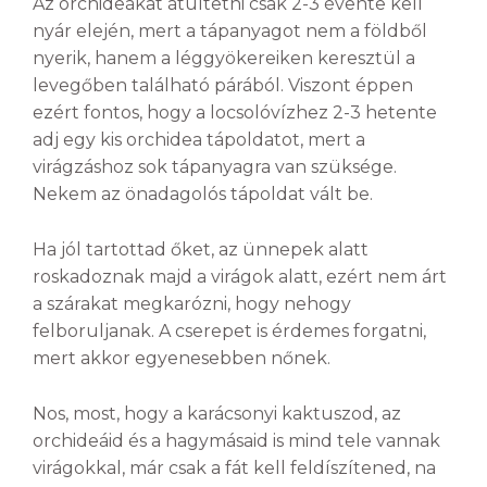
Az orchideákat átültetni csak 2-3 évente kell
nyár elején, mert a tápanyagot nem a földből
nyerik, hanem a léggyökereiken keresztül a
levegőben található párából. Viszont éppen
ezért fontos, hogy a locsolóvízhez 2-3 hetente
adj egy kis orchidea tápoldatot, mert a
virágzáshoz sok tápanyagra van szüksége.
Nekem az önadagolós tápoldat vált be.
Ha jól tartottad őket, az ünnepek alatt
roskadoznak majd a virágok alatt, ezért nem árt
a szárakat megkarózni, hogy nehogy
felboruljanak. A cserepet is érdemes forgatni,
mert akkor egyenesebben nőnek.
Nos, most, hogy a karácsonyi kaktuszod, az
orchideáid és a hagymásaid is mind tele vannak
virágokkal, már csak a fát kell feldíszítened, na