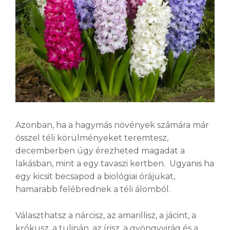
Azonban, ha a hagymás növények számára már
ősszel téli körülményeket teremtesz,
decemberben úgy érezheted magadat a
lakásban, mint a egy tavaszi kertben. Ugyanis ha
egy kicsit becsapod a biológiai órájukat,
hamarabb felébrednek a téli álomból.
Választhatsz a nárcisz, az amarillisz, a jácint, a
krókusz, a tulipán, az írisz, a gyöngyvirág és a