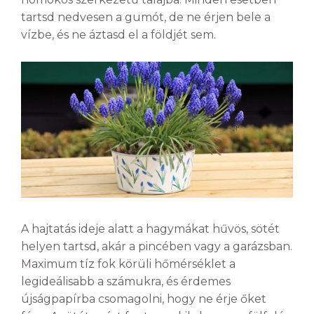
tartsd nedvesen a gumót, de ne érjen bele a
vízbe, és ne áztasd el a földjét sem.
A hajtatás ideje alatt a hagymákat hűvös, sötét
helyen tartsd, akár a pincében vagy a garázsban.
Maximum tíz fok körüli hőmérséklet a
legideálisabb a számukra, és érdemes
újságpapírba csomagolni, hogy ne érje őket