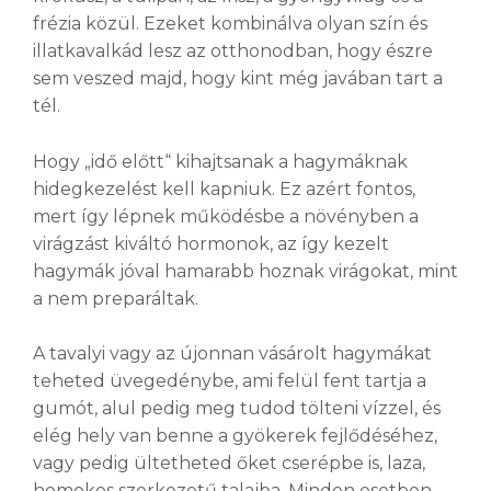
frézia közül. Ezeket kombinálva olyan szín és
illatkavalkád lesz az otthonodban, hogy észre
sem veszed majd, hogy kint még javában tart a
tél.
Hogy „idő előtt“ kihajtsanak a hagymáknak
hidegkezelést kell kapniuk. Ez azért fontos,
mert így lépnek működésbe a növényben a
virágzást kiváltó hormonok, az így kezelt
hagymák jóval hamarabb hoznak virágokat, mint
a nem preparáltak.
A tavalyi vagy az újonnan vásárolt hagymákat
teheted üvegedénybe, ami felül fent tartja a
gumót, alul pedig meg tudod tölteni vízzel, és
elég hely van benne a gyökerek fejlődéséhez,
vagy pedig ültetheted őket cserépbe is, laza,
homokos szerkezetű talajba. Minden esetben