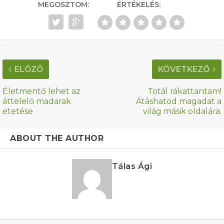
MEGOSZTOM:
ÉRTÉKELÉS:
ELŐZŐ
KÖVETKEZŐ
Életmentő lehet az
Totál rákattantam!
áttelelő madarak
Átáshatod magadat a
etetése
világ másik oldalára.
ABOUT THE AUTHOR
Tálas Ági