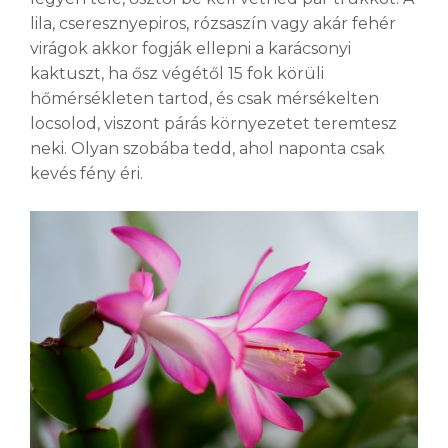
lila, cseresznyepiros, rózsaszín vagy akár fehér
virágok akkor fogják ellepni a karácsonyi
kaktuszt, ha ősz végétől 15 fok körüli
hőmérsékleten tartod, és csak mérsékelten
locsolod, viszont párás környezetet teremtesz
neki. Olyan szobába tedd, ahol naponta csak
kevés fény éri.