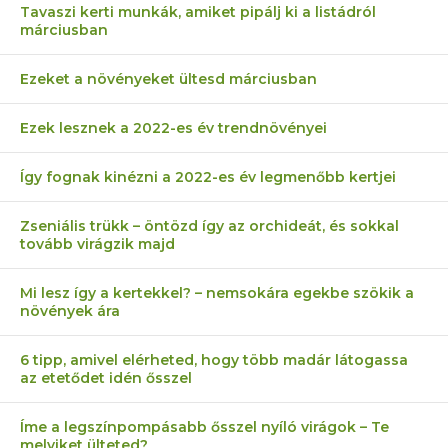
Tavaszi kerti munkák, amiket pipálj ki a listádról
márciusban
Ezeket a növényeket ültesd márciusban
Ezek lesznek a 2022-es év trendnövényei
Így fognak kinézni a 2022-es év legmenőbb kertjei
Zseniális trükk – öntözd így az orchideát, és sokkal
tovább virágzik majd
Mi lesz így a kertekkel? – nemsokára egekbe szökik a
növények ára
6 tipp, amivel elérheted, hogy több madár látogassa
az etetődet idén ősszel
Íme a legszínpompásabb ősszel nyíló virágok – Te
melyiket ülteted?