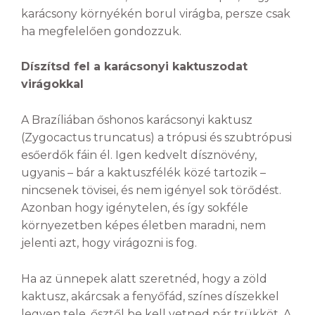
karácsony környékén borul virágba, persze csak
ha megfelelően gondozzuk.
Díszítsd fel a karácsonyi kaktuszodat
virágokkal
A Brazíliában őshonos karácsonyi kaktusz
(Zygocactus truncatus) a trópusi és szubtrópusi
esőerdők fáin él. Igen kedvelt dísznövény,
ugyanis – bár a kaktuszfélék közé tartozik –
nincsenek tövisei, és nem igényel sok törődést.
Azonban hogy igénytelen, és így sokféle
környezetben képes életben maradni, nem
jelenti azt, hogy virágozni is fog.
Ha az ünnepek alatt szeretnéd, hogy a zöld
kaktusz, akárcsak a fenyőfád, színes díszekkel
legyen tele, ősztől be kell vetned pár trükköt. A