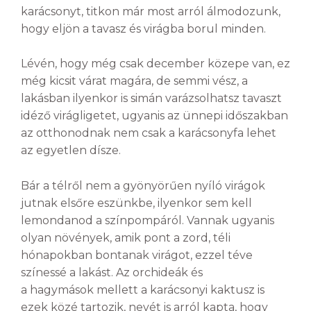
karácsonyt, titkon már most arról álmodozunk,
hogy eljön a tavasz és virágba borul minden.
Lévén, hogy még csak december közepe van, ez
még kicsit várat magára, de semmi vész, a
lakásban ilyenkor is simán varázsolhatsz tavaszt
idéző virágligetet, ugyanis az ünnepi időszakban
az otthonodnak nem csak a karácsonyfa lehet
az egyetlen dísze.
Bár a télről nem a gyönyörűen nyíló virágok
jutnak elsőre eszünkbe, ilyenkor sem kell
lemondanod a színpompáról. Vannak ugyanis
olyan növények, amik pont a zord, téli
hónapokban bontanak virágot, ezzel téve
színessé a lakást. Az orchideák és
a hagymások mellett a karácsonyi kaktusz is
ezek közé tartozik, nevét is arról kapta, hogy