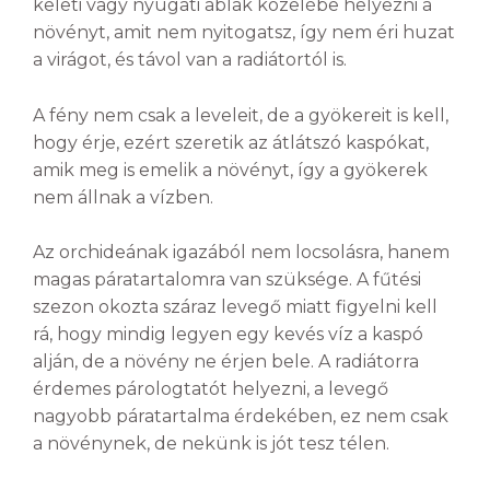
keleti vagy nyugati ablak közelébe helyezni a
növényt, amit nem nyitogatsz, így nem éri huzat
a virágot, és távol van a radiátortól is.
A fény nem csak a leveleit, de a gyökereit is kell,
hogy érje, ezért szeretik az átlátszó kaspókat,
amik meg is emelik a növényt, így a gyökerek
nem állnak a vízben.
Az orchideának igazából nem locsolásra, hanem
magas páratartalomra van szüksége. A fűtési
szezon okozta száraz levegő miatt figyelni kell
rá, hogy mindig legyen egy kevés víz a kaspó
alján, de a növény ne érjen bele. A radiátorra
érdemes párologtatót helyezni, a levegő
nagyobb páratartalma érdekében, ez nem csak
a növénynek, de nekünk is jót tesz télen.