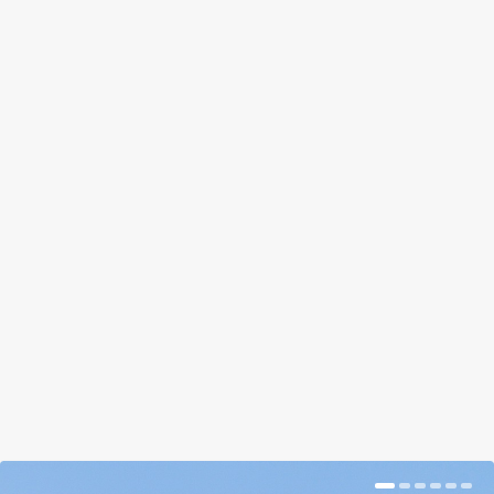
NEM CIKI A TAVALYI
CSOMAGOLÓPAPÍRBA
CSOMAGOLNI AZ IDEI
AJÁNDÉKOKAT
by
Pisák Brigi
|
Dec 20, 2018
|
Magazin
|
0
|
Ti hogy csomagoltok, mik a trükkjeitek,
szokásaitok? Szerintem nem ciki a csomagolást
újra használni.
BŐVEBBEN