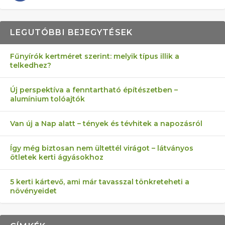
LEGUTÓBBI BEJEGYTÉSEK
Fűnyírók kertméret szerint: melyik típus illik a
telkedhez?
AZ ÖNELLÁTÁS 13 PONTJA
6 LEGJOBB NÖVÉNY SZOMSZÉD
MÁRPEDIG A TŰZIJÁTÉK NEM MENŐ!
FÉLREÉRTETT KERTÉSZKEDÉS:
AKI ELDOBÁLJA A CIGICSIKKEKET,
Új perspektíva a fenntartható építészetben –
alumínium tolóajtók
KEZDŐKNEK
ELLEN
TÉRKŐ ÉS MURVA
AZ EGY KÖ…
Van új a Nap alatt – tények és tévhitek a napozásról
Így még biztosan nem ültettél virágot – látványos
ötletek kerti ágyásokhoz
5 kerti kártevő, ami már tavasszal tönkreteheti a
növényeidet