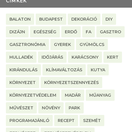
CÍMKÉK
BALATON
BUDAPEST
DEKORÁCIÓ
DIY
DIZÁJN
EGÉSZSÉG
ERDŐ
FA
GASZTRO
GASZTRONÓMIA
GYEREK
GYÜMÖLCS
HULLADÉK
IDŐJÁRÁS
KARÁCSONY
KERT
KIRÁNDULÁS
KLÍMAVÁLTOZÁS
KUTYA
KÖRNYEZET
KÖRNYEZETSZENNYEZÉS
KÖRNYEZETVÉDELEM
MADÁR
MŰANYAG
MŰVÉSZET
NÖVÉNY
PARK
PROGRAMAJÁNLÓ
RECEPT
SZEMÉT