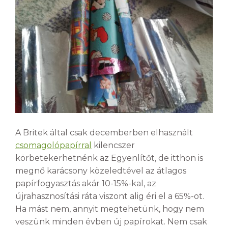
A Britek által csak decemberben elhasznált
csomagolópapírral
kilencszer
körbetekerhetnénk az Egyenlítőt, de itthon is
megnő karácsony közeledtével az átlagos
papírfogyasztás akár 10-15%-kal, az
újrahasznosítási ráta viszont alig éri el a 65%-ot.
Ha mást nem, annyit megtehetünk, hogy nem
veszünk minden évben új papírokat. Nem csak