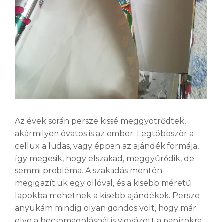
Az évek során persze kissé meggyötrődtek,
akármilyen óvatos is az ember. Legtöbbször a
cellux a ludas, vagy éppen az ajándék formája,
így megesik, hogy elszakad, meggyűrődik, de
semmi probléma. A szakadás mentén
megigazítjuk egy ollóval, és a kisebb méretű
lapokba mehetnek a kisebb ajándékok. Persze
anyukám mindig olyan gondos volt, hogy már
elve a becsomagolásnál is vigyázott a papírokra.