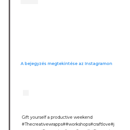
A bejegyzés megtekintése az Instagramon
Gift yourself a productive weekend
#Thecreativewrapps##workshops#craftlove#j