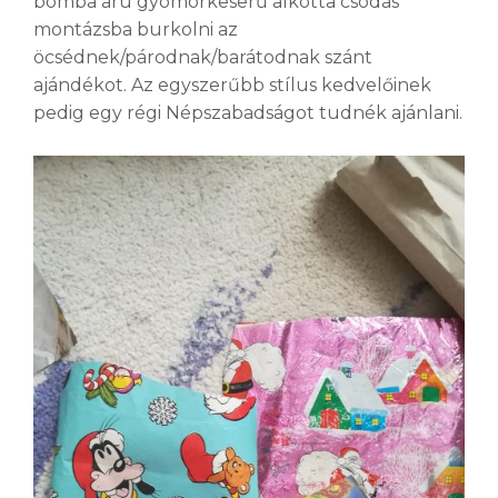
bomba árú gyomorkeserű alkotta csodás
montázsba burkolni az
öcsédnek/párodnak/barátodnak szánt
ajándékot. Az egyszerűbb stílus kedvelőinek
pedig egy régi Népszabadságot tudnék ajánlani.