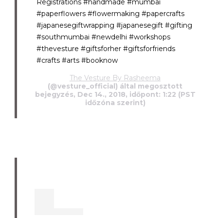
Registrations #handmade #mumbai
#paperflowers #flowermaking #papercrafts
#japanesegiftwrapping #japanesegift #gifting
#southmumbai #newdelhi #workshops
#thevesture #giftsforher #giftsforfriends
#crafts #arts #booknow
The Vesture By Rasheema
(@vesture_official) által megosztott
bejegyzés, Dec 14., 2018, időpont: 1:22 (PST
időzóna szerint)