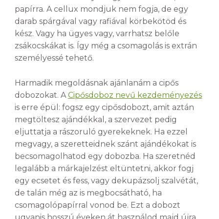
papírra. A cellux mondjuk nem fogja, de egy
darab spárgával vagy rafiával körbekötöd és
kész. Vagy ha ügyes vagy, varrhatsz belőle
zsákocskákat is. Így még a csomagolás is extrán
személyessé tehető.
Harmadik megoldásnak ajánlanám a cipős
dobozokat. A
Cipősdoboz nevű kezdeményezés
is erre épül: fogsz egy cipősdobozt, amit aztán
megtöltesz ajándékkal, a szervezet pedig
eljuttatja a rászoruló gyerekeknek. Ha ezzel
megvagy, a szeretteidnek szánt ajándékokat is
becsomagolhatod egy dobozba. Ha szeretnéd
legalább a márkajelzést eltüntetni, akkor fogj
egy ecsetet és fess, vagy dekupázsolj szalvétát,
de talán még az is megbocsátható, ha
csomagolópapírral vonod be. Ezt a dobozt
ugyanis hosszú éveken át használod majd újra