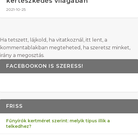
kertészkedés világában
2021-10-25
Ha tetszett, lájkold, ha vitatkoznál, itt lent, a
kommentablakban megteheted, ha szeretsz minket,
irány a megosztás.
FACEBOOKON IS SZERESS!
FRISS
Fűnyírók kertméret szerint: melyik típus illik a
telkedhez?