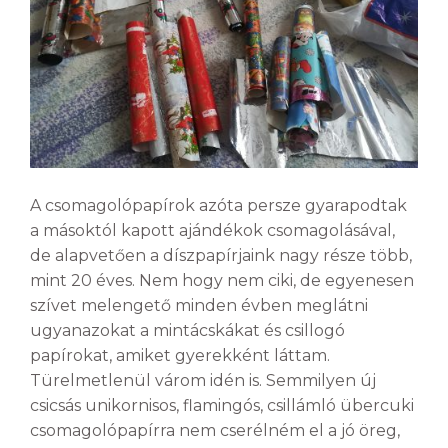
A csomagolópapírok azóta persze gyarapodtak
a másoktól kapott ajándékok csomagolásával,
de alapvetően a díszpapírjaink nagy része több,
mint 20 éves. Nem hogy nem ciki, de egyenesen
szívet melengető minden évben meglátni
ugyanazokat a mintácskákat és csillogó
papírokat, amiket gyerekként láttam.
Türelmetlenül várom idén is. Semmilyen új
csicsás unikornisos, flamingós, csillámló übercuki
csomagolópapírra nem cserélném el a jó öreg,