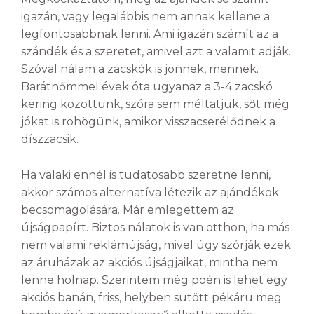
igazán, vagy legalábbis nem annak kellene a
legfontosabbnak lenni. Ami igazán számít az a
szándék és a szeretet, amivel azt a valamit adják.
Szóval nálam a zacskók is jönnek, mennek.
Barátnőmmel évek óta ugyanaz a 3-4 zacskó
kering közöttünk, szóra sem méltatjuk, sőt még
jókat is röhögünk, amikor visszacserélődnek a
díszzacsik.
Ha valaki ennél is tudatosabb szeretne lenni,
akkor számos alternatíva létezik az ajándékok
becsomagolására. Már emlegettem az
újságpapírt. Biztos nálatok is van otthon, ha más
nem valami reklámújság, mivel úgy szórják ezek
az áruházak az akciós újságjaikat, mintha nem
lenne holnap. Szerintem még poén is lehet egy
akciós banán, friss, helyben sütött pékáru meg