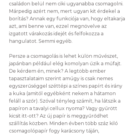
családon belül nem ciki ugyanabba csomagolni.
Márpedig azért nem, mert ugyan kit érdekel a
borítás? Annak egy funkciója van, hogy eltakarja
azt, ami benne van, ezzel megnövelve az
izgatott várakozás idejét és felfokozza a
hangulatot. Semmi egyéb.
Persze a csomagolás is lehet külön művészet,
japánban például elég komolyan űzik a műfajt.
De kérdem én, minek? A legtöbb ember
tapasztalataim szerint amúgy is csak nemes
egyszerűséggel széttépi a színes papírt és irány
a kuka (amitől egyébként nekem a hátamon
feláll a szőr). Szóval tényleg számít, ha látszik a
papíron a tavalyi cellux nyoma? Vagy gyűrött
kicsit itt-ott? Az új papír is meggyűrődhet
szállítás közben. Minden évben több száz kiló
csomagolópapír fogy karácsony táján,