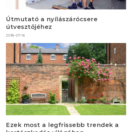
Útmutató a nyílászárócsere
útvesztőjéhez
2018-07-16
Ezek most a legfrissebb trendek a