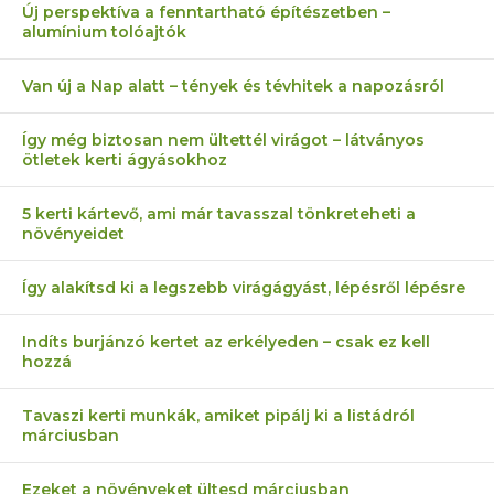
Új perspektíva a fenntartható építészetben –
alumínium tolóajtók
Van új a Nap alatt – tények és tévhitek a napozásról
Így még biztosan nem ültettél virágot – látványos
ötletek kerti ágyásokhoz
5 kerti kártevő, ami már tavasszal tönkreteheti a
növényeidet
Így alakítsd ki a legszebb virágágyást, lépésről lépésre
Indíts burjánzó kertet az erkélyeden – csak ez kell
hozzá
Tavaszi kerti munkák, amiket pipálj ki a listádról
márciusban
Ezeket a növényeket ültesd márciusban