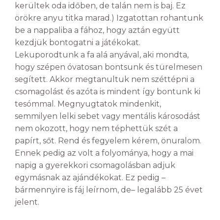
kerültek oda időben, de talán nem is baj. Ez
örökre anyu titka marad.) Izgatottan rohantunk
be a nappaliba a fához, hogy aztán együtt
kezdjük bontogatni a játékokat.
Lekuporodtunk a fa alá anyával, aki mondta,
hogy szépen óvatosan bontsunk és türelmesen
segített. Akkor megtanultuk nem széttépni a
csomagolást és azóta is mindent így bontunk ki
tesómmal. Megnyugtatok mindenkit,
semmilyen lelki sebet vagy mentális károsodást
nem okozott, hogy nem téphettük szét a
papírt, sőt. Rend és fegyelem kérem, önuralom.
Ennek pedig az volt a folyománya, hogy a mai
napig a gyerekkori csomagolásban adjuk
egymásnak az ajándékokat. Ez pedig –
bármennyire is fáj leírnom, de­– legalább 25 évet
jelent.