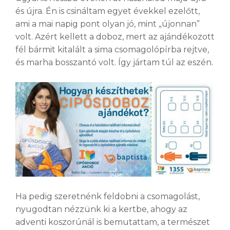
és újra. Én is csináltam egyet évekkel ezelőtt,
ami a mai napig pont olyan jó, mint „újonnan”
volt. Azért kellett a doboz, mert az ajándékozott
fél bármit kitalált a sima csomagolópírba rejtve,
és marha bosszantó volt. Így jártam túl az eszén.
Ha pedig szeretnénk feldobni a csomagolást,
nyugodtan nézzünk ki a kertbe, ahogy az
adventi koszorúnál is bemutattam, a természet