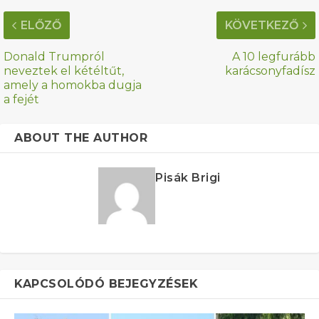
ELŐZŐ
KÖVETKEZŐ
Donald Trumpról
A 10 legfurább
neveztek el kétéltűt,
karácsonyfadísz
amely a homokba dugja
a fejét
ABOUT THE AUTHOR
Pisák Brigi
KAPCSOLÓDÓ BEJEGYZÉSEK