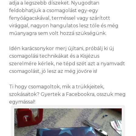
adja a legszebb díszeket. Nyugodtan
feldobhatjuk a csomagolást egy-egy
fenyőágacskával, terméssel vagy szárított
virággal, nagyon hangulatos lesz tőle és még
műanyagra sem volt hozzá szükségünk.
Idén karácsonykor merj újítani, próbálj ki új
csomagolási technikákat és a Kisjézus
szerelmére kérlek, ne tépd szét azt a nyamvadt
csomagolást, jó lesz az még jövőre is!
Ti hogy csomagoltok, mik a trükkjeitek,
szokásaitok? Gyertek a Facebookra, osszuk meg
egymással!