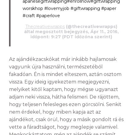
apanesegiftwrapping#enrollnow#giftwrapping
worskhop #lovemyjob #giftwrapping #paper
#craft #paperlove
Thecreativewrapps
(@thecreativewrapps)
által megosztott bejegyzés, Ápr 11., 2016,
időpont: 9:27 (PDT időzóna szerint)
Az ajándékzacskókat már inkább hajlamosak
vagyunk újra használni, természetéből
fakadóan. Én is mindet elteszem, aztán osztom
vissza. Egy ideig igyekeztem megjegyezni,
melyiket kitől kaptam, hogy mégse ugyanazt
adjam neki vissza, hátha felismeri. De rájöttem,
hogy teljesen felesleges ezen görcsölni. Senkit
nem érdekel, hogy miben kapja azt az
ajándékot, csak örül, hogy a másik gondolt rá és
vette a fáradtságot, hogy meglepje valamivel.
Megkockáztatom, még az ajándék se számít