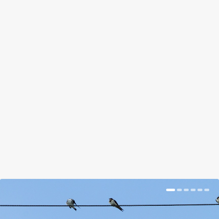
SZABADTÉRI EDZŐTEREM IS
ÉPÜLHET A KERT VÉGÉBE
by
Somlói Galuska
|
Jun 13, 2018
|
Kishír
|
0
|
Ne csak mindig a gyerekeknek barkácsoljunk
valamit, készülhet egy szabadtéri edzőterem is a
saját szórakoztatásunkra.
BŐVEBBEN