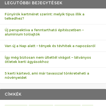
LEGUTÓBBI BEJEGYTÉSEK
Fűnyírók kertméret szerint: melyik típus illik a
telkedhez?
AZ ÖNELLÁTÁS 13 PONTJA
6 LEGJOBB NÖVÉNY SZOMSZÉD
MÁRPEDIG A TŰZIJÁTÉK NEM MENŐ!
FÉLREÉRTETT KERTÉSZKEDÉS:
AKI ELDOBÁLJA A CIGICSIKKEKET,
Új perspektíva a fenntartható építészetben –
alumínium tolóajtók
KEZDŐKNEK
ELLEN
TÉRKŐ ÉS MURVA
AZ EGY KÖ…
Van új a Nap alatt – tények és tévhitek a napozásról
Így még biztosan nem ültettél virágot – látványos
ötletek kerti ágyásokhoz
5 kerti kártevő, ami már tavasszal tönkreteheti a
növényeidet
CÍMKÉK