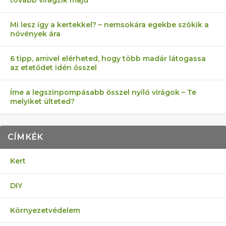
Mi lesz így a kertekkel? – nemsokára egekbe szökik a
növények ára
6 tipp, amivel elérheted, hogy több madár látogassa
az etetődet idén ősszel
Íme a legszínpompásabb ősszel nyíló virágok – Te
melyiket ülteted?
CÍMKÉK
Kert
DIY
Környezetvédelem