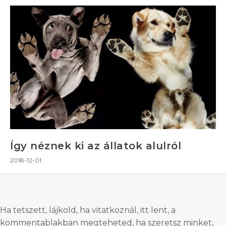
Így néznek ki az állatok alulról
2018-12-01
Ha tetszett, lájkold, ha vitatkoznál, itt lent, a
kommentablakban megteheted, ha szeretsz minket,