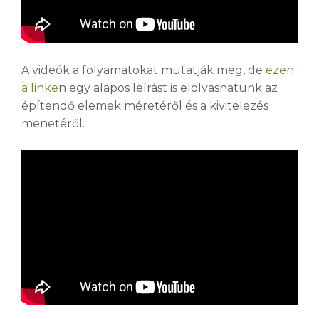
A videók a folyamatokat mutatják meg, de
ezen
a linke
n egy alapos leírást is elolvashatunk az
építendő elemek méretéről és a kivitelezés
menetéről.