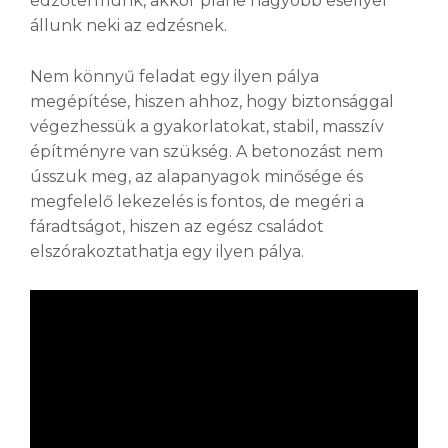
edzőtermünk, akkor pláne nagyobb eséllyel
állunk neki az edzésnek.
Nem könnyű feladat egy ilyen pálya
megépítése, hiszen ahhoz, hogy biztonsággal
végezhessük a gyakorlatokat, stabil, masszív
építményre van szükség. A betonozást nem
ússzuk meg, az alapanyagok minősége és
megfelelő lekezelés is fontos, de megéri a
fáradtságot, hiszen az egész családot
elszórakoztathatja egy ilyen pálya.