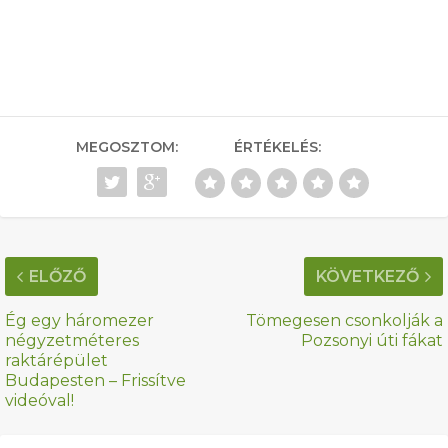
MEGOSZTOM:
ÉRTÉKELÉS:
ELŐZŐ
KÖVETKEZŐ
Ég egy háromezer
Tömegesen csonkolják a
négyzetméteres
Pozsonyi úti fákat
raktárépület
Budapesten – Frissítve
videóval!