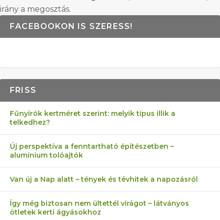
irány a megosztás.
FACEBOOKON IS SZERESS!
FRISS
Fűnyírók kertméret szerint: melyik típus illik a
telkedhez?
Új perspektíva a fenntartható építészetben –
alumínium tolóajtók
Van új a Nap alatt – tények és tévhitek a napozásról
Így még biztosan nem ültettél virágot – látványos
ötletek kerti ágyásokhoz