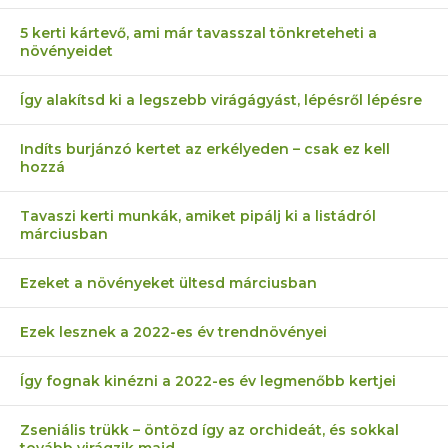
5 kerti kártevő, ami már tavasszal tönkreteheti a
növényeidet
Így alakítsd ki a legszebb virágágyást, lépésről lépésre
Indíts burjánzó kertet az erkélyeden – csak ez kell
hozzá
Tavaszi kerti munkák, amiket pipálj ki a listádról
márciusban
Ezeket a növényeket ültesd márciusban
Ezek lesznek a 2022-es év trendnövényei
Így fognak kinézni a 2022-es év legmenőbb kertjei
Zseniális trükk – öntözd így az orchideát, és sokkal
tovább virágzik majd