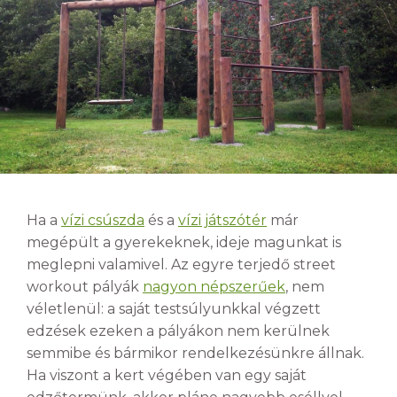
Ha a
vízi csúszda
és a
vízi játszótér
már
megépült a gyerekeknek, ideje magunkat is
meglepni valamivel. Az egyre terjedő street
workout pályák
nagyon népszerűek
, nem
véletlenül: a saját testsúlyunkkal végzett
edzések ezeken a pályákon nem kerülnek
semmibe és bármikor rendelkezésünkre állnak.
Ha viszont a kert végében van egy saját