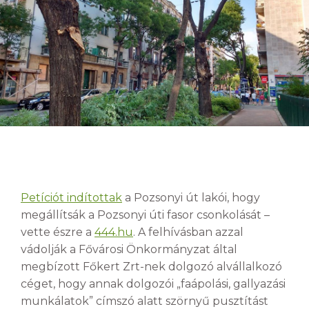
Petíciót indítottak
a Pozsonyi út lakói, hogy
megállítsák a Pozsonyi úti fasor csonkolását –
vette észre a
444.hu
. A felhívásban azzal
vádolják a Fővárosi Önkormányzat által
megbízott Főkert Zrt-nek dolgozó alvállalkozó
céget, hogy annak dolgozói „faápolási, gallyazási
munkálatok” címszó alatt szörnyű pusztítást