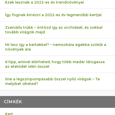
Ezek lesznek a 2022-es év trendnövényei
Így fognak kinézni a 2022-es év legmenőbb kertjei
Zseniális trükk – öntözd így az orchideát, és sokkal
tovább virágzik majd
Mi lesz így a kertekkel? – nemsokára egekbe szökik a
növények ára
6 tipp, amivel elérheted, hogy több madár látogassa
az etetődet idén ősszel
Íme a legszínpompásabb ősszel nyíló virágok – Te
melyiket ülteted?
CÍMKÉK
Kert