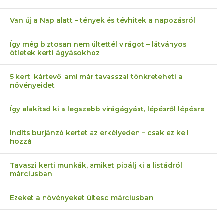
Van új a Nap alatt – tények és tévhitek a napozásról
Így még biztosan nem ültettél virágot – látványos
ötletek kerti ágyásokhoz
5 kerti kártevő, ami már tavasszal tönkreteheti a
növényeidet
Így alakítsd ki a legszebb virágágyást, lépésről lépésre
Indíts burjánzó kertet az erkélyeden – csak ez kell
hozzá
Tavaszi kerti munkák, amiket pipálj ki a listádról
márciusban
Ezeket a növényeket ültesd márciusban