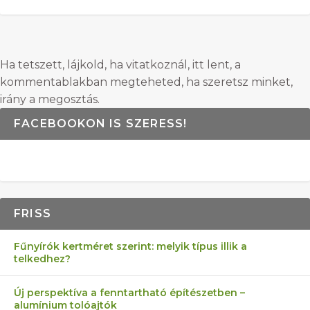
Ha tetszett, lájkold, ha vitatkoznál, itt lent, a
kommentablakban megteheted, ha szeretsz minket,
irány a megosztás.
FACEBOOKON IS SZERESS!
FRISS
Fűnyírók kertméret szerint: melyik típus illik a
telkedhez?
Új perspektíva a fenntartható építészetben –
alumínium tolóajtók