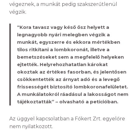
végeznek, a munkát pedig szakszerűtlenül
végzik.
“Kora tavasz vagy késő ősz helyett a
legnagyobb nyári melegben végzik a
munkát, egyszerre és ekkora mértékben
tilos ritkítani a lombkoronát, illetve a
bemetszéseket sem a megfelelő helyeken
ejtették. Helyrehozhatatlan károkat
okoztak az értékes fasorban, és jelentősen
csökkentették az árnyat adó és a levegő
frissességét biztosító lombkoronafelületet.
A munkálatokról ráadásul a lakosságot nem
tájékoztatták” – olvasható a petícióban.
Az üggyel kapcsolatban a Főkert Zrt. egyelőre
nem nyilatkozott.