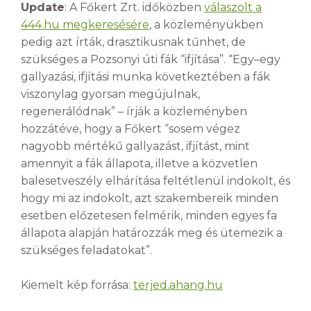
Update
: A Főkert Zrt. időközben
válaszolt a
444.hu megkeresésére
, a közleményükben
pedig azt írták, drasztikusnak tűnhet, de
szükséges a Pozsonyi úti fák “ifjítása”. “Egy–egy
gallyazási, ifjítási munka következtében a fák
viszonylag gyorsan megújulnak,
regenerálódnak” – írják a közleményben
hozzátéve, hogy a Főkert “sosem végez
nagyobb mértékű gallyazást, ifjítást, mint
amennyit a fák állapota, illetve a közvetlen
balesetveszély elhárítása feltétlenül indokolt, és
hogy mi az indokolt, azt szakembereik minden
esetben előzetesen felmérik, minden egyes fa
állapota alapján határozzák meg és ütemezik a
szükséges feladatokat”.
Kiemelt kép forrása:
terjed.ahang.hu