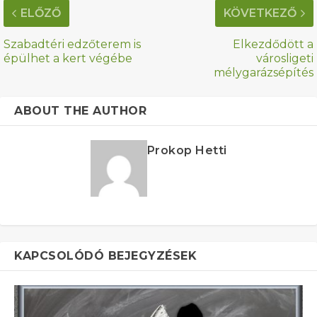
ELŐZŐ
KÖVETKEZŐ
Szabadtéri edzőterem is
Elkezdődött a
épülhet a kert végébe
városligeti
mélygarázsépítés
ABOUT THE AUTHOR
Prokop Hetti
KAPCSOLÓDÓ BEJEGYZÉSEK