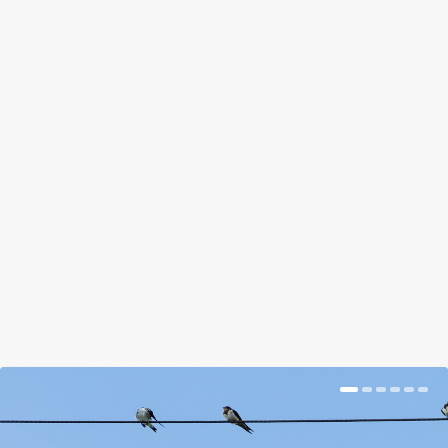
SPONTÁN JELENT MEG A
POLOSKÁK ELLENSÉGE AZ
EGYESÜLT ÁLLAMOKBAN
by
Prokop Hetti
|
Oct 17, 2018
|
Hír
|
0
|
Ázsiából importáltak egy élősködő darázsfajt, de
kiderült, hogy az már ott volt.
BŐVEBBEN