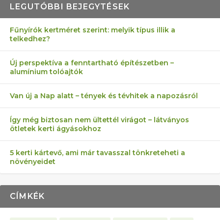
LEGUTÓBBI BEJEGYTÉSEK
Fűnyírók kertméret szerint: melyik típus illik a
telkedhez?
AZ ÖNELLÁTÁS 13 PONTJA
6 LEGJOBB NÖVÉNY SZOMSZÉD
MÁRPEDIG A TŰZIJÁTÉK NEM MENŐ!
AKI ELDOBÁLJA A CIGICSIKKEKET,
FÉLREÉRTETT KERTÉSZKEDÉS:
Új perspektíva a fenntartható építészetben –
alumínium tolóajtók
KEZDŐKNEK
ELLEN
AZ EGY KÖ…
TÉRKŐ ÉS MURVA
Van új a Nap alatt – tények és tévhitek a napozásról
Így még biztosan nem ültettél virágot – látványos
ötletek kerti ágyásokhoz
5 kerti kártevő, ami már tavasszal tönkreteheti a
növényeidet
CÍMKÉK