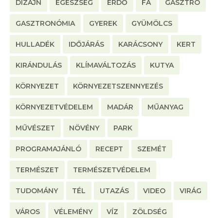
DIZÁJN
EGÉSZSÉG
ERDŐ
FA
GASZTRO
GASZTRONÓMIA
GYEREK
GYÜMÖLCS
HULLADÉK
IDŐJÁRÁS
KARÁCSONY
KERT
KIRÁNDULÁS
KLÍMAVÁLTOZÁS
KUTYA
KÖRNYEZET
KÖRNYEZETSZENNYEZÉS
KÖRNYEZETVÉDELEM
MADÁR
MŰANYAG
MŰVÉSZET
NÖVÉNY
PARK
PROGRAMAJÁNLÓ
RECEPT
SZEMÉT
TERMÉSZET
TERMÉSZETVÉDELEM
TUDOMÁNY
TÉL
UTAZÁS
VIDEO
VIRÁG
VÁROS
VÉLEMÉNY
VÍZ
ZÖLDSÉG