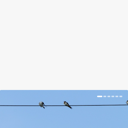
ZOOEY DESCHANEL BEZÖLDÜLT
by
Suplicz Rita
|
Dec 30, 2017
|
Hír
|
0
|
A színésznő új sorozatban népszerűsíti az
egészséges, természetes élelmiszereket
BŐVEBBEN