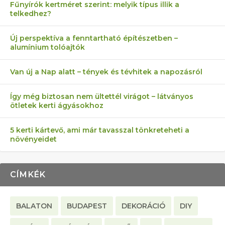
Fűnyírók kertméret szerint: melyik típus illik a
telkedhez?
AZ ÖNELLÁTÁS 13 PONTJA
6 LEGJOBB NÖVÉNY SZOMSZÉD
FÉLREÉRTETT KERTÉSZKEDÉS:
AKI ELDOBÁLJA A CIGICSIKKEKET,
MÁRPEDIG A TŰZIJÁTÉK NEM MENŐ!
Új perspektíva a fenntartható építészetben –
alumínium tolóajtók
KEZDŐKNEK
ELLEN
TÉRKŐ ÉS MURVA
AZ EGY KÖ…
Van új a Nap alatt – tények és tévhitek a napozásról
Így még biztosan nem ültettél virágot – látványos
ötletek kerti ágyásokhoz
5 kerti kártevő, ami már tavasszal tönkreteheti a
növényeidet
CÍMKÉK
BALATON
BUDAPEST
DEKORÁCIÓ
DIY