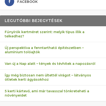
FACEBOOK
LEGUTÓBBI BEJEGYTÉSEK
Fűnyírók kertméret szerint: melyik típus illik a
telkedhez?
AZ ÖNELLÁTÁS 13 PONTJA
6 LEGJOBB NÖVÉNY SZOMSZÉD
FÉLREÉRTETT KERTÉSZKEDÉS:
AKI ELDOBÁLJA A CIGICSIKKEKET,
MÁRPEDIG A TŰZIJÁTÉK NEM MENŐ!
Új perspektíva a fenntartható építészetben –
alumínium tolóajtók
KEZDŐKNEK
ELLEN
TÉRKŐ ÉS MURVA
AZ EGY KÖ…
Van új a Nap alatt – tények és tévhitek a napozásról
Így még biztosan nem ültettél virágot – látványos
ötletek kerti ágyásokhoz
5 kerti kártevő, ami már tavasszal tönkreteheti a
növényeidet