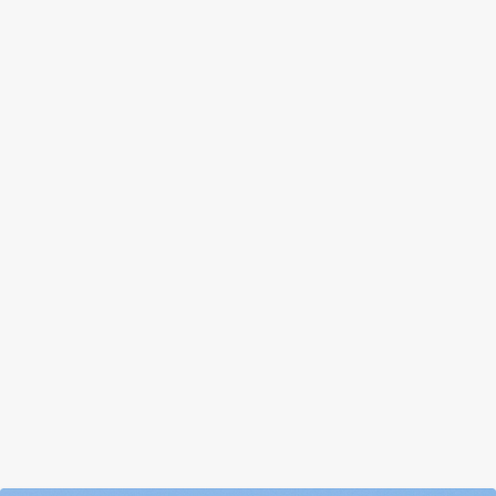
ÚSZKÁLUNK A SZEMÉTTENGERBEN,
MIKÖZBEN ÚJRA IS
HASZNOSÍTHATNÁNK
by
Tálas Ági
|
Nov 18, 2017
|
Hír
|
0
|
Annyi mindent dobálunk ki, amit még
használhatnánk, csupán csak újra kell értelmezni a
hulladékot. Indul az Európai Hulladékcsökkentési
Hét
BŐVEBBEN