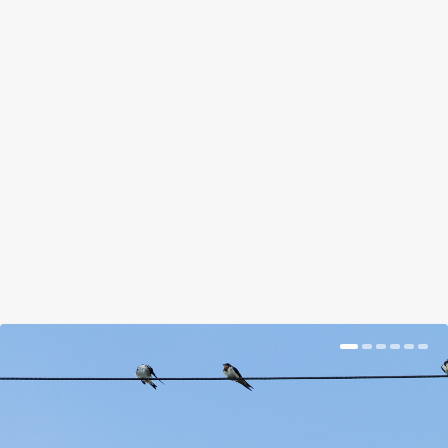
VÉGRE VALAMI MENŐ ITTHON IS
by
Kaposi Nóra
|
Aug 19, 2017
|
Hír
|
0
|
Már egy ideje nézegetem a Hollán Ernő és Gergely
Győző utca sarkán lévő tanuszoda falán...
BŐVEBBEN