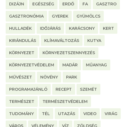
DIZÁJN
EGÉSZSÉG
ERDŐ
FA
GASZTRO
GASZTRONÓMIA
GYEREK
GYÜMÖLCS
HULLADÉK
IDŐJÁRÁS
KARÁCSONY
KERT
KIRÁNDULÁS
KLÍMAVÁLTOZÁS
KUTYA
KÖRNYEZET
KÖRNYEZETSZENNYEZÉS
KÖRNYEZETVÉDELEM
MADÁR
MŰANYAG
MŰVÉSZET
NÖVÉNY
PARK
PROGRAMAJÁNLÓ
RECEPT
SZEMÉT
TERMÉSZET
TERMÉSZETVÉDELEM
TUDOMÁNY
TÉL
UTAZÁS
VIDEO
VIRÁG
VÁROS
VÉLEMÉNY
VÍZ
ZÖLDSÉG