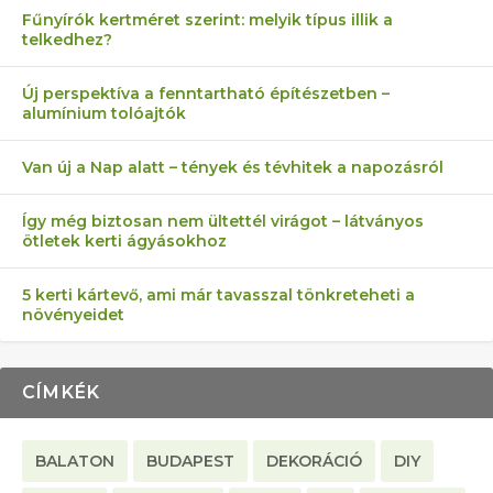
Fűnyírók kertméret szerint: melyik típus illik a
telkedhez?
AZ ÖNELLÁTÁS 13 PONTJA
6 LEGJOBB NÖVÉNY SZOMSZÉD
MÁRPEDIG A TŰZIJÁTÉK NEM MENŐ!
FÉLREÉRTETT KERTÉSZKEDÉS:
AKI ELDOBÁLJA A CIGICSIKKEKET,
Új perspektíva a fenntartható építészetben –
alumínium tolóajtók
KEZDŐKNEK
ELLEN
TÉRKŐ ÉS MURVA
AZ EGY KÖ…
Van új a Nap alatt – tények és tévhitek a napozásról
Így még biztosan nem ültettél virágot – látványos
ötletek kerti ágyásokhoz
5 kerti kártevő, ami már tavasszal tönkreteheti a
növényeidet
CÍMKÉK
BALATON
BUDAPEST
DEKORÁCIÓ
DIY