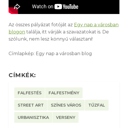
Az összes pályázat fotóját az
Egy nap a városban
blogon
találja, itt várják a szavazatokat is. De
szólunk, nem lesz könnyű választani!
Címlapkép: Egy nap a városban blog
CÍMKÉK:
FALFESTÉS
FALFESTMÉNY
STREET ART
SZÍNES VÁROS
TŰZFAL
URBANISZTIKA
VERSENY