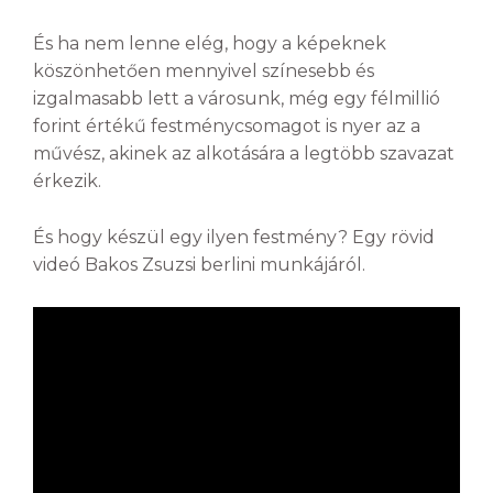
És ha nem lenne elég, hogy a képeknek
köszönhetően mennyivel színesebb és
izgalmasabb lett a városunk, még egy félmillió
forint értékű festménycsomagot is nyer az a
művész, akinek az alkotására a legtöbb szavazat
érkezik.
És hogy készül egy ilyen festmény? Egy rövid
videó Bakos Zsuzsi berlini munkájáról.