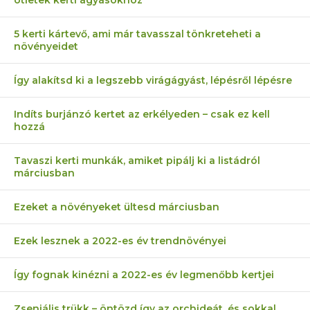
ötletek kerti ágyásokhoz
5 kerti kártevő, ami már tavasszal tönkreteheti a
növényeidet
Így alakítsd ki a legszebb virágágyást, lépésről lépésre
Indíts burjánzó kertet az erkélyeden – csak ez kell
hozzá
Tavaszi kerti munkák, amiket pipálj ki a listádról
márciusban
Ezeket a növényeket ültesd márciusban
Ezek lesznek a 2022-es év trendnövényei
Így fognak kinézni a 2022-es év legmenőbb kertjei
Zseniális trükk – öntözd így az orchideát, és sokkal