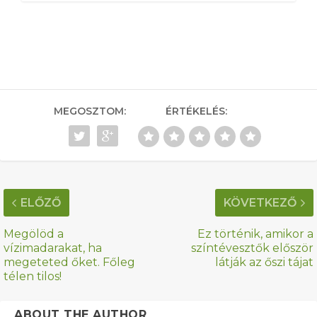
MEGOSZTOM:
ÉRTÉKELÉS:
ELŐZŐ
KÖVETKEZŐ
Megölöd a
Ez történik, amikor a
vízimadarakat, ha
színtévesztők először
megeteted őket. Főleg
látják az őszi tájat
télen tilos!
ABOUT THE AUTHOR