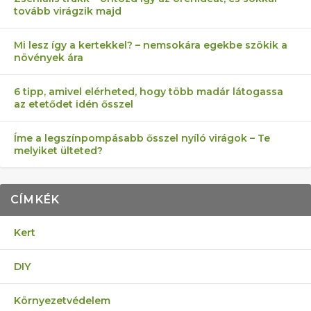
tovább virágzik majd
Mi lesz így a kertekkel? – nemsokára egekbe szökik a
növények ára
6 tipp, amivel elérheted, hogy több madár látogassa
az etetődet idén ősszel
Íme a legszínpompásabb ősszel nyíló virágok – Te
melyiket ülteted?
CÍMKÉK
Kert
DIY
Környezetvédelem