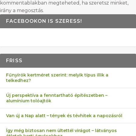
kommentablakban megteheted, ha szeretsz minket,
irány a megosztás.
FACEBOOKON IS SZERESS!
FRISS
Fűnyírók kertméret szerint: melyik típus illik a
telkedhez?
Új perspektíva a fenntartható építészetben –
alumínium tolóajtók
Van új a Nap alatt – tények és tévhitek a napozásról
Így még biztosan nem ültettél virágot – látványos