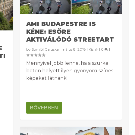
AMI BUDAPESTRE IS
KÉNE: ESŐRE
AKTIVÁLÓDÓ STREETART
E
by
Somlói Galuska
|
május 8, 2018
|
Kishír
|
0
|
TI
Mennyivel jobb lenne, ha a szürke
beton helyett ilyen gyönyörű színes
képeket látnánk!
BŐVEBBEN