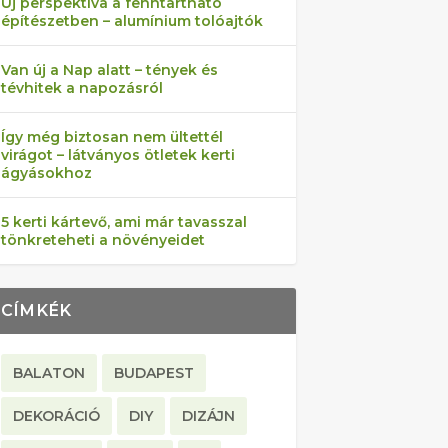
Új perspektíva a fenntartható
építészetben – alumínium tolóajtók
Van új a Nap alatt – tények és
tévhitek a napozásról
Így még biztosan nem ültettél
virágot – látványos ötletek kerti
ágyásokhoz
5 kerti kártevő, ami már tavasszal
tönkreteheti a növényeidet
CÍMKÉK
BALATON
BUDAPEST
DEKORÁCIÓ
DIY
DIZÁJN