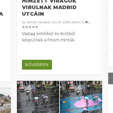
HÍMZETT VIRÁGOK
VIRULNAK MADRID
A
UTCÁIN
by
Somlói Galuska
|
Jun 27, 2018
|
Kishír
|
0
|
Vastag kötélből és drótból
készülnek a finom minták.
BŐVEBBEN