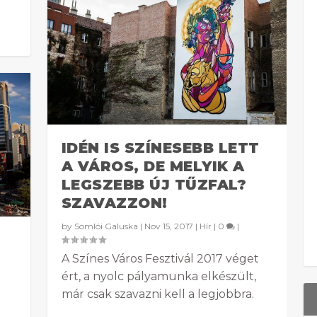
IDÉN IS SZÍNESEBB LETT
A VÁROS, DE MELYIK A
LEGSZEBB ÚJ TŰZFAL?
SZAVAZZON!
by
Somlói Galuska
|
Nov 15, 2017
|
Hír
|
0
|
A Színes Város Fesztivál 2017 véget
ért, a nyolc pályamunka elkészült,
már csak szavazni kell a legjobbra.