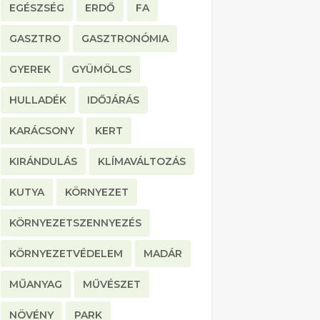
EGÉSZSÉG
ERDŐ
FA
GASZTRO
GASZTRONÓMIA
GYEREK
GYÜMÖLCS
HULLADÉK
IDŐJÁRÁS
KARÁCSONY
KERT
KIRÁNDULÁS
KLÍMAVÁLTOZÁS
KUTYA
KÖRNYEZET
KÖRNYEZETSZENNYEZÉS
KÖRNYEZETVÉDELEM
MADÁR
MŰANYAG
MŰVÉSZET
NÖVÉNY
PARK