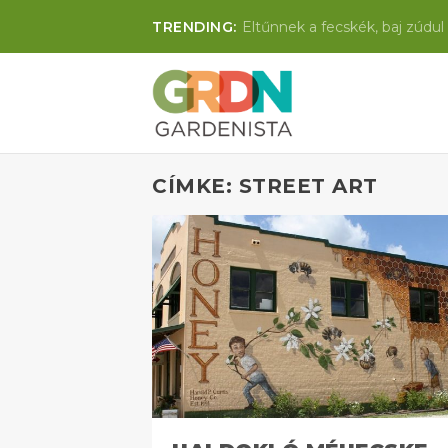
TRENDING:
Eltűnnek a fecskék, baj zúdul 
CÍMKE: STREET ART