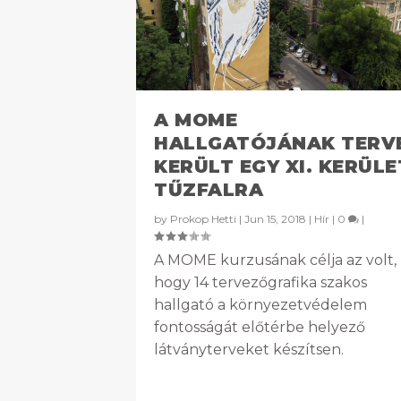
A MOME
HALLGATÓJÁNAK TERV
KERÜLT EGY XI. KERÜLE
TŰZFALRA
by
Prokop Hetti
|
Jun 15, 2018
|
Hír
|
0
|
A MOME kurzusának célja az volt,
hogy 14 tervezőgrafika szakos
hallgató a környezetvédelem
fontosságát előtérbe helyező
látványterveket készítsen.