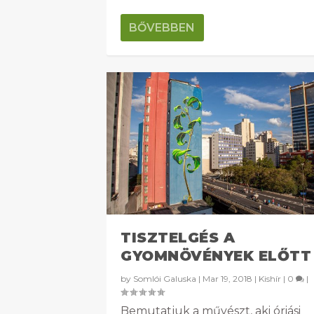
BŐVEBBEN
TISZTELGÉS A
GYOMNÖVÉNYEK ELŐTT
by
Somlói Galuska
|
Mar 19, 2018
|
Kishír
|
0
|
Bemutatjuk a művészt, aki óriási