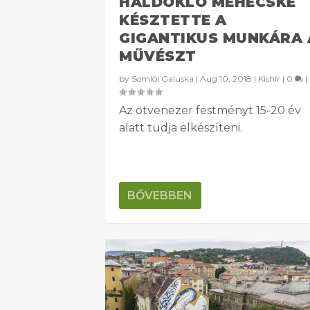
HALDOKLÓ MÉHECSKE
KÉSZTETTE A
GIGANTIKUS MUNKÁRA 
MŰVÉSZT
by
Somlói Galuska
|
Aug 10, 2018
|
Kishír
|
0
|
Az ötvenezer festményt 15-20 év
alatt tudja elkészíteni.
BŐVEBBEN