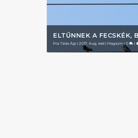
ELTŰNNEK A FECSKÉK, 
Írta
Tálas Ági
|
2017, Aug, ked
|
Magazin
|
0
|