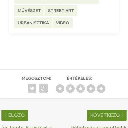
MŰVÉSZET
STREET ART
URBANISZTIKA
VIDEO
MEGOSZTOM:
ÉRTÉKELÉS:
ELŐZŐ
KÖVETKEZŐ
Így bontja ki szirmait a
Robotméhek menthetik