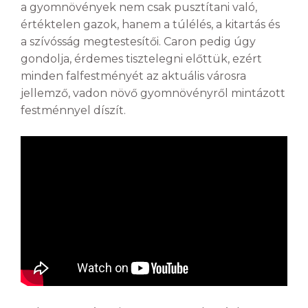
a gyomnövények nem csak pusztítani való,
értéktelen gazok, hanem a túlélés, a kitartás és
a szívósság megtestesítői. Caron pedig úgy
gondolja, érdemes tisztelegni előttük, ezért
minden falfestményét az aktuális városra
jellemző, vadon növő gyomnövényről mintázott
festménnyel díszít.