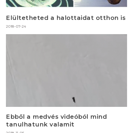
Elültetheted a halottaidat otthon is
2018-07-24
Ebből a medvés videóból mind
tanulhatunk valamit
2018-11-05