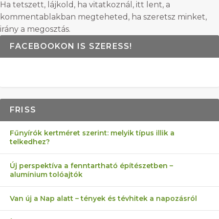
Ha tetszett, lájkold, ha vitatkoznál, itt lent, a
kommentablakban megteheted, ha szeretsz minket,
irány a megosztás.
FACEBOOKON IS SZERESS!
FRISS
Fűnyírók kertméret szerint: melyik típus illik a
telkedhez?
Új perspektíva a fenntartható építészetben –
alumínium tolóajtók
Van új a Nap alatt – tények és tévhitek a napozásról