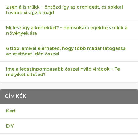
Zseniális trükk – öntözd így az orchideát, és sokkal
tovább virágzik majd
Mi lesz így a kertekkel? – nemsokára egekbe szökik a
növények ára
6 tipp, amivel elérheted, hogy több madár látogassa
az etetődet idén ősszel
Íme a legszínpompásabb ősszel nyíló virágok – Te
melyiket ülteted?
CÍMKÉK
Kert
DIY