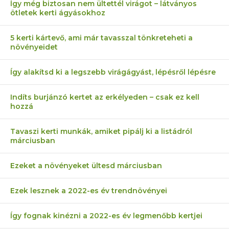
Így még biztosan nem ültettél virágot – látványos
ötletek kerti ágyásokhoz
5 kerti kártevő, ami már tavasszal tönkreteheti a
növényeidet
Így alakítsd ki a legszebb virágágyást, lépésről lépésre
Indíts burjánzó kertet az erkélyeden – csak ez kell
hozzá
Tavaszi kerti munkák, amiket pipálj ki a listádról
márciusban
Ezeket a növényeket ültesd márciusban
Ezek lesznek a 2022-es év trendnövényei
Így fognak kinézni a 2022-es év legmenőbb kertjei