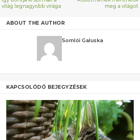
világ legnagyobb virága
meg a világot
ABOUT THE AUTHOR
Somlói Galuska
KAPCSOLÓDÓ BEJEGYZÉSEK