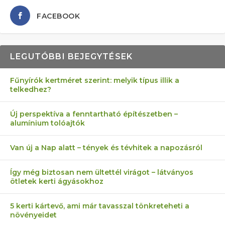
FACEBOOK
LEGUTÓBBI BEJEGYTÉSEK
Fűnyírók kertméret szerint: melyik típus illik a
telkedhez?
AZ ÖNELLÁTÁS 13 PONTJA
6 LEGJOBB NÖVÉNY SZOMSZÉD
MÁRPEDIG A TŰZIJÁTÉK NEM MENŐ!
FÉLREÉRTETT KERTÉSZKEDÉS:
AKI ELDOBÁLJA A CIGICSIKKEKET,
Új perspektíva a fenntartható építészetben –
alumínium tolóajtók
KEZDŐKNEK
ELLEN
TÉRKŐ ÉS MURVA
AZ EGY KÖ…
Van új a Nap alatt – tények és tévhitek a napozásról
Így még biztosan nem ültettél virágot – látványos
ötletek kerti ágyásokhoz
5 kerti kártevő, ami már tavasszal tönkreteheti a
növényeidet