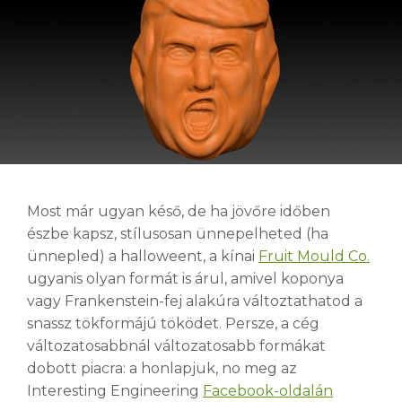
Most már ugyan késő, de ha jövőre időben
észbe kapsz, stílusosan ünnepelheted (ha
ünnepled) a halloweent, a kínai
Fruit Mould Co.
ugyanis olyan formát is árul, amivel koponya
vagy Frankenstein-fej alakúra változtathatod a
snassz tökformájú töködet. Persze, a cég
változatosabbnál változatosabb formákat
dobott piacra: a honlapjuk, no meg az
Interesting Engineering
Facebook-oldalán