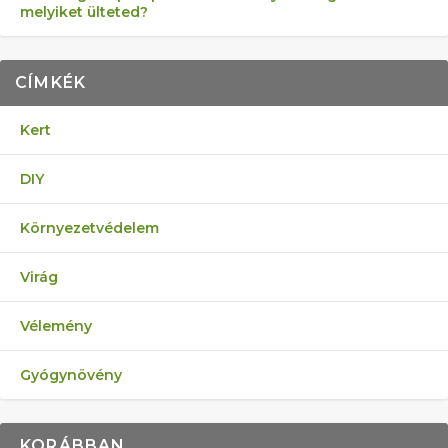
melyiket ülteted?
CÍMKÉK
Kert
DIY
Környezetvédelem
Virág
Vélemény
Gyógynövény
KORÁBBAN