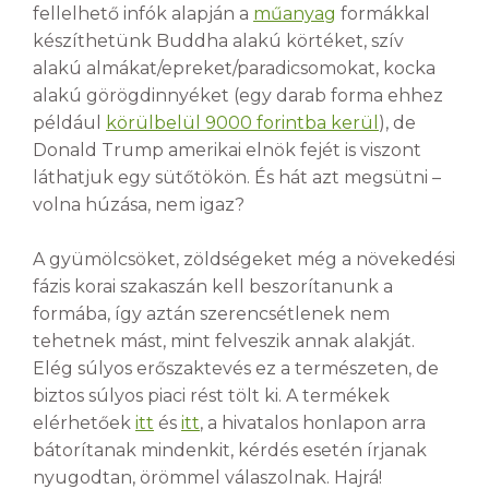
fellelhető infók alapján a
műanyag
formákkal
készíthetünk Buddha alakú körtéket, szív
alakú almákat/epreket/paradicsomokat, kocka
alakú görögdinnyéket (egy darab forma ehhez
például
körülbelül 9000 forintba kerül
), de
Donald Trump amerikai elnök fejét is viszont
láthatjuk egy sütőtökön. És hát azt megsütni –
volna húzása, nem igaz?
A gyümölcsöket, zöldségeket még a növekedési
fázis korai szakaszán kell beszorítanunk a
formába, így aztán szerencsétlenek nem
tehetnek mást, mint felveszik annak alakját.
Elég súlyos erőszaktevés ez a természeten, de
biztos súlyos piaci rést tölt ki. A termékek
elérhetőek
itt
és
itt
, a hivatalos honlapon arra
bátorítanak mindenkit, kérdés esetén írjanak
nyugodtan, örömmel válaszolnak. Hajrá!