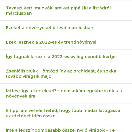
Tavaszi kerti munkák, amiket pipálj ki a listádról
márciusban
Ezeket a növényeket ültesd márciusban
Ezek lesznek a 2022-es év trendnövényei
Így fognak kinézni a 2022-es év legmenőbb kertjei
Zseniális trükk – öntözd így az orchideát, és sokkal
tovább virágzik majd
Mi lesz így a kertekkel? – nemsokára egekbe szökik a
növények ára
6 tipp, amivel elérheted, hogy több madár látogassa
az etetődet idén ősszel
Íme a legszínpompásabb ősszel nyíló virágok – Te