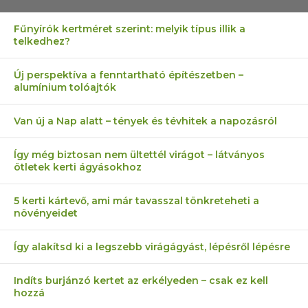
Fűnyírók kertméret szerint: melyik típus illik a
telkedhez?
Új perspektíva a fenntartható építészetben –
alumínium tolóajtók
Van új a Nap alatt – tények és tévhitek a napozásról
Így még biztosan nem ültettél virágot – látványos
ötletek kerti ágyásokhoz
5 kerti kártevő, ami már tavasszal tönkreteheti a
növényeidet
Így alakítsd ki a legszebb virágágyást, lépésről lépésre
Indíts burjánzó kertet az erkélyeden – csak ez kell
hozzá