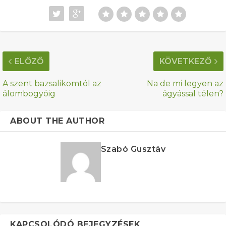
ELŐZŐ
KÖVETKEZŐ
A szent bazsalikomtól az
Na de mi legyen az
álombogyóig
ágyással télen?
ABOUT THE AUTHOR
Szabó Gusztáv
KAPCSOLÓDÓ BEJEGYZÉSEK