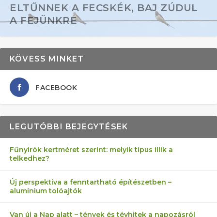
ELTŰNNEK A FECSKÉK, BAJ ZÚDUL
A FEJÜNKRE
KÖVESS MINKET
FACEBOOK
LEGUTÓBBI BEJEGYTÉSEK
Fűnyírók kertméret szerint: melyik típus illik a
telkedhez?
AZ ÖNELLÁTÁS 13 PONTJA
6 LEGJOBB NÖVÉNY SZOMSZÉD
MÁRPEDIG A TŰZIJÁTÉK NEM MENŐ!
FÉLREÉRTETT KERTÉSZKEDÉS:
AKI ELDOBÁLJA A CIGICSIKKEKET,
Új perspektíva a fenntartható építészetben –
alumínium tolóajtók
KEZDŐKNEK
ELLEN
TÉRKŐ ÉS MURVA
AZ EGY KÖ…
Van új a Nap alatt – tények és tévhitek a napozásról