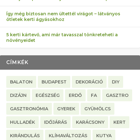
Így még biztosan nem ültettél virágot – látványos
ötletek kerti ágyásokhoz
5 kerti kártevő, ami már tavasszal tönkreteheti a
növényeidet
CÍMKÉK
BALATON
BUDAPEST
DEKORÁCIÓ
DIY
DIZÁJN
EGÉSZSÉG
ERDŐ
FA
GASZTRO
GASZTRONÓMIA
GYEREK
GYÜMÖLCS
HULLADÉK
IDŐJÁRÁS
KARÁCSONY
KERT
KIRÁNDULÁS
KLÍMAVÁLTOZÁS
KUTYA