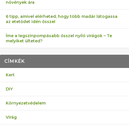
növények ára
6 tipp, amivel elérheted, hogy több madár látogassa
az etetődet idén ősszel
Íme a legszínpompásabb ősszel nyíló virágok – Te
melyiket ülteted?
CÍMKÉK
Kert
DIY
Környezetvédelem
Virág