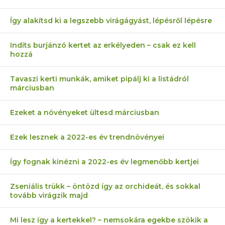
Így alakítsd ki a legszebb virágágyást, lépésről lépésre
Indíts burjánzó kertet az erkélyeden – csak ez kell
hozzá
Tavaszi kerti munkák, amiket pipálj ki a listádról
márciusban
Ezeket a növényeket ültesd márciusban
Ezek lesznek a 2022-es év trendnövényei
Így fognak kinézni a 2022-es év legmenőbb kertjei
Zseniális trükk – öntözd így az orchideát, és sokkal
tovább virágzik majd
Mi lesz így a kertekkel? – nemsokára egekbe szökik a