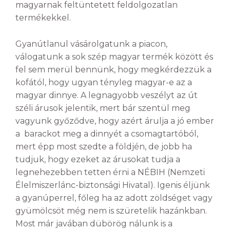
magyarnak feltüntetett feldolgozatlan
termékekkel.
Gyanútlanul vásárolgatunk a piacon,
válogatunk a sok szép magyar termék között és
fel sem merül bennünk, hogy megkérdezzük a
kofától, hogy ugyan tényleg magyar-e az a
magyar dinnye. A legnagyobb veszélyt az út
széli árusok jelentik, mert bár szentül meg
vagyunk győződve, hogy azért árulja a jó ember
a barackot meg a dinnyét a csomagtartóból,
mert épp most szedte a földjén, de jobb ha
tudjuk, hogy ezeket az árusokat tudja a
legnehezebben tetten érni a NÉBIH (Nemzeti
Élelmiszerlánc-biztonsági Hivatal). Igenis éljünk
a gyanúperrel, főleg ha az adott zöldséget vagy
gyümölcsöt még nem is szüretelik hazánkban.
Most már javában dübörög nálunk is a