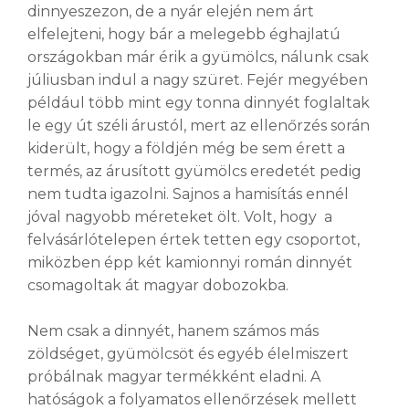
dinnyeszezon, de a nyár elején nem árt
elfelejteni, hogy bár a melegebb éghajlatú
országokban már érik a gyümölcs, nálunk csak
júliusban indul a nagy szüret. Fejér megyében
például több mint egy tonna dinnyét foglaltak
le egy út széli árustól, mert az ellenőrzés során
kiderült, hogy a földjén még be sem érett a
termés, az árusított gyümölcs eredetét pedig
nem tudta igazolni. Sajnos a hamisítás ennél
jóval nagyobb méreteket ölt. Volt, hogy a
felvásárlótelepen értek tetten egy csoportot,
miközben épp két kamionnyi román dinnyét
csomagoltak át magyar dobozokba.
Nem csak a dinnyét, hanem számos más
zöldséget, gyümölcsöt és egyéb élelmiszert
próbálnak magyar termékként eladni. A
hatóságok a folyamatos ellenőrzések mellett