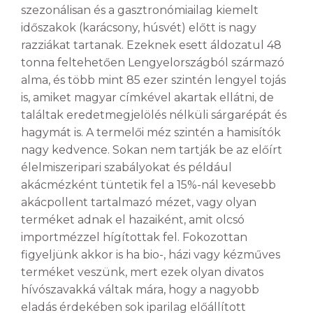
szezonálisan és a gasztronómiailag kiemelt
időszakok (karácsony, húsvét) előtt is nagy
razziákat tartanak. Ezeknek esett áldozatul 48
tonna feltehetően Lengyelországból származó
alma, és több mint 85 ezer szintén lengyel tojás
is, amiket magyar címkével akartak ellátni, de
találtak eredetmegjelölés nélküli sárgarépát és
hagymát is. A termelői méz szintén a hamisítók
nagy kedvence. Sokan nem tartják be az előírt
élelmiszeripari szabályokat és például
akácmézként tüntetik fel a 15%-nál kevesebb
akácpollent tartalmazó mézet, vagy olyan
terméket adnak el hazaiként, amit olcsó
importmézzel hígítottak fel. Fokozottan
figyeljünk akkor is ha bio-, házi vagy kézműves
terméket veszünk, mert ezek olyan divatos
hívószavakká váltak mára, hogy a nagyobb
eladás érdekében sok iparilag előállított