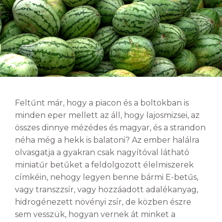
Feltűnt már, hogy a piacon és a boltokban is
minden eper mellett az áll, hogy lajosmizsei, az
összes dinnye mézédes és magyar, és a strandon
néha még a hekk is balatoni? Az ember halálra
olvasgatja a gyakran csak nagyítóval látható
miniatűr betűket a feldolgozott élelmiszerek
címkéin, nehogy legyen benne bármi E-betűs,
vagy transzzsír, vagy hozzáadott adalékanyag,
hidrogénezett növényi zsír, de közben észre
sem vesszük, hogyan vernek át minket a