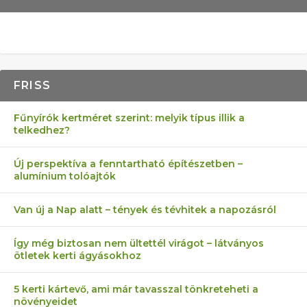
FRISS
Fűnyírók kertméret szerint: melyik típus illik a
telkedhez?
Új perspektíva a fenntartható építészetben –
alumínium tolóajtók
Van új a Nap alatt – tények és tévhitek a napozásról
Így még biztosan nem ültettél virágot – látványos
ötletek kerti ágyásokhoz
5 kerti kártevő, ami már tavasszal tönkreteheti a
növényeidet