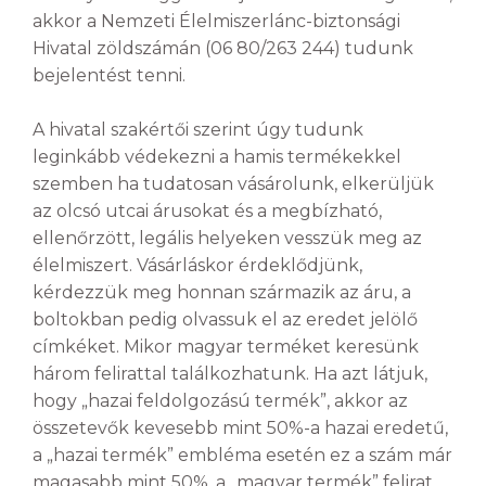
akkor a Nemzeti Élelmiszerlánc-biztonsági
Hivatal zöldszámán (06 80/263 244) tudunk
bejelentést tenni.
A hivatal szakértői szerint úgy tudunk
leginkább védekezni a hamis termékekkel
szemben ha tudatosan vásárolunk, elkerüljük
az olcsó utcai árusokat és a megbízható,
ellenőrzött, legális helyeken vesszük meg az
élelmiszert. Vásárláskor érdeklődjünk,
kérdezzük meg honnan származik az áru, a
boltokban pedig olvassuk el az eredet jelölő
címkéket. Mikor magyar terméket keresünk
három felirattal találkozhatunk. Ha azt látjuk,
hogy „hazai feldolgozású termék”, akkor az
összetevők kevesebb mint 50%-a hazai eredetű,
a „hazai termék” embléma esetén ez a szám már
magasabb mint 50%, a „magyar termék” felirat