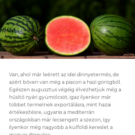
Van, ahol már leérett az idei dinnyetermés, de
azért bőven van még a piacon a hazi görögből.
Egészen augusztus végéig élvezhetjük még a
hűsítő nyári gyümölcsöt, igaz ilyenkor már
többet termelnek exportálásra, mint hazai
értékesítésre, ugyanis a mediterrán
országokban már lecsengett a szezon, így
ilyenkor még nagyobb a külföldi kereslet a
magyar dinnyére.