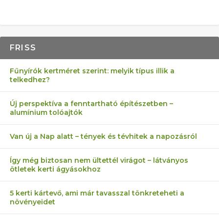
FRISS
Fűnyírók kertméret szerint: melyik típus illik a
telkedhez?
Új perspektíva a fenntartható építészetben –
alumínium tolóajtók
Van új a Nap alatt – tények és tévhitek a napozásról
Így még biztosan nem ültettél virágot – látványos
ötletek kerti ágyásokhoz
5 kerti kártevő, ami már tavasszal tönkreteheti a
növényeidet