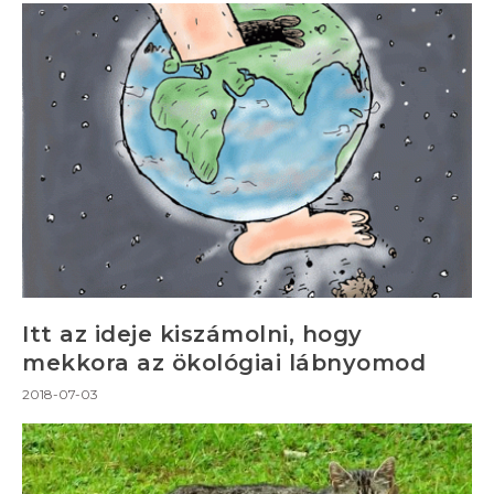
Itt az ideje kiszámolni, hogy
mekkora az ökológiai lábnyomod
2018-07-03