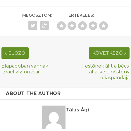
MEGOSZTOM:
ÉRTÉKELÉS:
ELŐZŐ
KÖVETKEZŐ
Elapadóban vannak
Festőnek állt a bécsi
Izrael vízforrásai
állatkert nőstény
óriáspandája
ABOUT THE AUTHOR
Tálas Ági