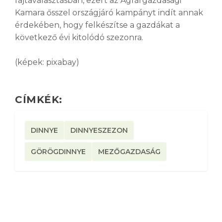
fajtaválasztásban, ezért az Agrárgazdasági
Kamara ősszel országjáró kampányt indít annak
érdekében, hogy felkészítse a gazdákat a
következő évi kitolódó szezonra.
(képek: pixabay)
CÍMKÉK:
DINNYE
DINNYESZEZON
GÖRÖGDINNYE
MEZŐGAZDASÁG