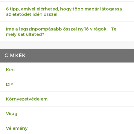
6 tipp, amivel elérheted, hogy több madár látogassa
az etetődet idén ősszel
Íme a legszínpompásabb ősszel nyíló virágok – Te
melyiket ülteted?
CÍMKÉK
Kert
DIY
Környezetvédelem
Virág
Vélemény