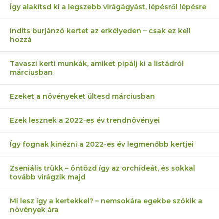
Így alakítsd ki a legszebb virágágyást, lépésről lépésre
Indíts burjánzó kertet az erkélyeden – csak ez kell
hozzá
Tavaszi kerti munkák, amiket pipálj ki a listádról
márciusban
Ezeket a növényeket ültesd márciusban
Ezek lesznek a 2022-es év trendnövényei
Így fognak kinézni a 2022-es év legmenőbb kertjei
Zseniális trükk – öntözd így az orchideát, és sokkal
tovább virágzik majd
Mi lesz így a kertekkel? – nemsokára egekbe szökik a
növények ára