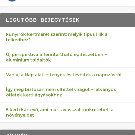
LEGUTÓBBI BEJEGYTÉSEK
Fűnyírók kertméret szerint: melyik típus illik a
telkedhez?
AZ ÖNELLÁTÁS 13 PONTJA
6 LEGJOBB NÖVÉNY SZOMSZÉD
MÁRPEDIG A TŰZIJÁTÉK NEM MENŐ!
FÉLREÉRTETT KERTÉSZKEDÉS:
AKI ELDOBÁLJA A CIGICSIKKEKET,
Új perspektíva a fenntartható építészetben –
alumínium tolóajtók
KEZDŐKNEK
ELLEN
TÉRKŐ ÉS MURVA
AZ EGY KÖ…
Van új a Nap alatt – tények és tévhitek a napozásról
Így még biztosan nem ültettél virágot – látványos
ötletek kerti ágyásokhoz
5 kerti kártevő, ami már tavasszal tönkreteheti a
növényeidet