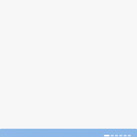
HATALMAS HINTAÁGY KERTBE,
VAGY LAKÁSBA
by
Somlói Galuska
|
május 23, 2018
|
Kishír
|
0
|
A két ember számára is kényelmes hintaágy egy
állvánnyal bárhová felállítható. Az irodába is.
BŐVEBBEN