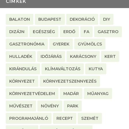
CÍMKÉK
BALATON
BUDAPEST
DEKORÁCIÓ
DIY
DIZÁJN
EGÉSZSÉG
ERDŐ
FA
GASZTRO
GASZTRONÓMIA
GYEREK
GYÜMÖLCS
HULLADÉK
IDŐJÁRÁS
KARÁCSONY
KERT
KIRÁNDULÁS
KLÍMAVÁLTOZÁS
KUTYA
KÖRNYEZET
KÖRNYEZETSZENNYEZÉS
KÖRNYEZETVÉDELEM
MADÁR
MŰANYAG
MŰVÉSZET
NÖVÉNY
PARK
PROGRAMAJÁNLÓ
RECEPT
SZEMÉT