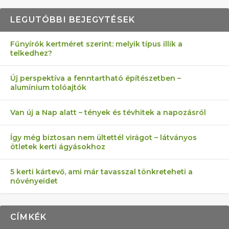
LEGUTÓBBI BEJEGYTÉSEK
Fűnyírók kertméret szerint: melyik típus illik a
telkedhez?
AZ ÖNELLÁTÁS 13 PONTJA
6 LEGJOBB NÖVÉNY SZOMSZÉD
MÁRPEDIG A TŰZIJÁTÉK NEM MENŐ!
FÉLREÉRTETT KERTÉSZKEDÉS:
AKI ELDOBÁLJA A CIGICSIKKEKET,
Új perspektíva a fenntartható építészetben –
alumínium tolóajtók
KEZDŐKNEK
ELLEN
TÉRKŐ ÉS MURVA
AZ EGY KÖ…
Van új a Nap alatt – tények és tévhitek a napozásról
Így még biztosan nem ültettél virágot – látványos
ötletek kerti ágyásokhoz
5 kerti kártevő, ami már tavasszal tönkreteheti a
növényeidet
CÍMKÉK