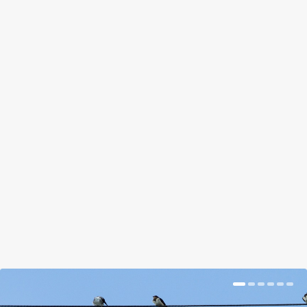
GESZTENYE A PÜRÉN TÚL. ANNYI
MÁS FINOMSÁG KÉSZÜLHET MÉG
BELŐLE!
by
Tálas Ági
|
Nov 14, 2017
|
Hír
|
0
|
Mutatunk pár tuti tippet, hogy hogyan lehet
változatosan felhasználni, az isteni téli csemegét, a
gesztenyét.
BŐVEBBEN