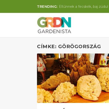
TRENDING:
Eltűnnek a fecskék, baj zúdul 
CÍMKE: GÖRÖGORSZÁG