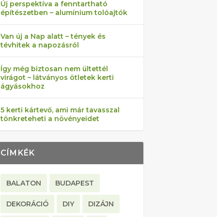
Új perspektíva a fenntartható
építészetben – alumínium tolóajtók
Van új a Nap alatt – tények és
tévhitek a napozásról
Így még biztosan nem ültettél
virágot – látványos ötletek kerti
ágyásokhoz
5 kerti kártevő, ami már tavasszal
tönkreteheti a növényeidet
CÍMKÉK
BALATON
BUDAPEST
DEKORÁCIÓ
DIY
DIZÁJN