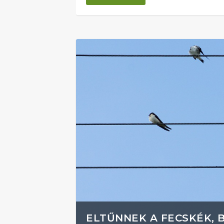
ELTŰNNEK A FECSKÉK, 