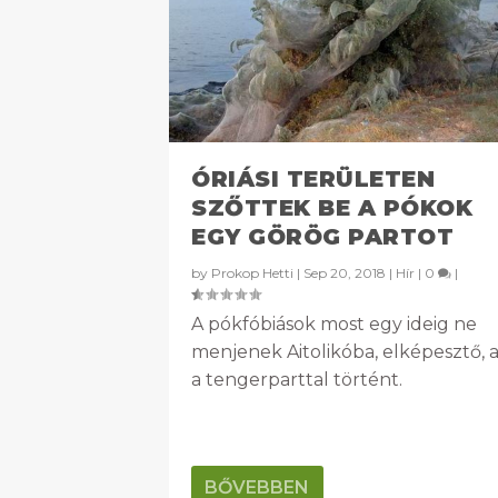
ÓRIÁSI TERÜLETEN
SZŐTTEK BE A PÓKOK
EGY GÖRÖG PARTOT
by
Prokop Hetti
|
Sep 20, 2018
|
Hír
|
0
|
A pókfóbiások most egy ideig ne
menjenek Aitolikóba, elképesztő, 
a tengerparttal történt.
BŐVEBBEN