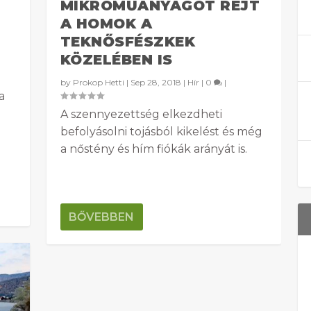
MIKROMŰANYAGOT REJT
A HOMOK A
TEKNŐSFÉSZKEK
KÖZELÉBEN IS
by
Prokop Hetti
|
Sep 28, 2018
|
Hír
|
0
|
a
A szennyezettség elkezdheti
befolyásolni tojásból kikelést és még
a nőstény és hím fiókák arányát is.
BŐVEBBEN