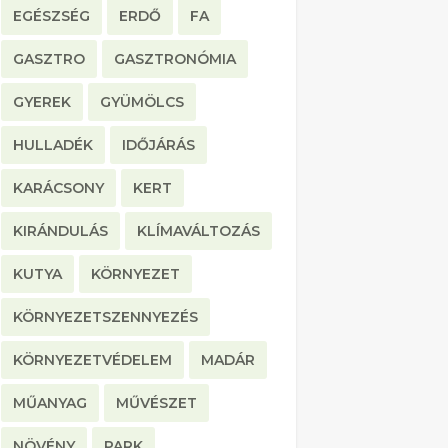
EGÉSZSÉG
ERDŐ
FA
GASZTRO
GASZTRONÓMIA
GYEREK
GYÜMÖLCS
HULLADÉK
IDŐJÁRÁS
KARÁCSONY
KERT
KIRÁNDULÁS
KLÍMAVÁLTOZÁS
KUTYA
KÖRNYEZET
KÖRNYEZETSZENNYEZÉS
KÖRNYEZETVÉDELEM
MADÁR
MŰANYAG
MŰVÉSZET
NÖVÉNY
PARK