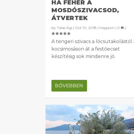
HA FEHÉR A
MOSDÓSZIVACSOD,
ÁTVERTEK
by
Tálas Ági
|
Oct 10, 2018
|
Magazin
|
0
|
A tengeri szivacs a lócsutakolástól 
kocsimosáson át a festőecset
készítésig sok mindenre jó.
BŐVEBBEN