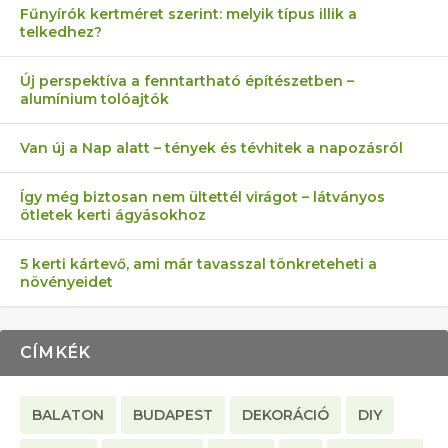
Fűnyírók kertméret szerint: melyik típus illik a
telkedhez?
AZ ÖNELLÁTÁS 13 PONTJA
6 LEGJOBB NÖVÉNY SZOMSZÉD
FÉLREÉRTETT KERTÉSZKEDÉS:
AKI ELDOBÁLJA A CIGICSIKKEKET,
MÁRPEDIG A TŰZIJÁTÉK NEM MENŐ!
Új perspektíva a fenntartható építészetben –
alumínium tolóajtók
KEZDŐKNEK
ELLEN
TÉRKŐ ÉS MURVA
AZ EGY KÖ…
Van új a Nap alatt – tények és tévhitek a napozásról
Így még biztosan nem ültettél virágot – látványos
ötletek kerti ágyásokhoz
5 kerti kártevő, ami már tavasszal tönkreteheti a
növényeidet
CÍMKÉK
BALATON
BUDAPEST
DEKORÁCIÓ
DIY