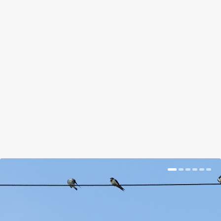
TÚRÁZÓK, IDE: EZT AZ OLDALT
NEKTEK TALÁLTÁK KI!
by
Szabó Gusztáv
|
Oct 6, 2017
|
Hír
|
0
|
Kiváló időzítéssel, az Erdők hete országos
rendezvénysorozat (október 2.-8.) indulásának
táján...
BŐVEBBEN